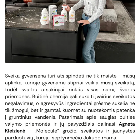
Sveika gyvensena turi atsispindėti ne tik maiste - mūsų
aplinka, kurioje gyvename stipriai veikia mūsų sveikatą,
todėl svarbu atsakingai rinktis visas namų švaros
priemones. Buitinė chemija gali sukelti įvairius sveikatos
negalavimus, o agresyvūs ingredientai grėsmę sukelia ne
tik žmogui, bet ir gamtai, kuomet su nuotekomis patenka
į gruntinius vandenis. Patarimais apie saugias buities
valymo priemonės ir jų pavyzdžiais dalinasi
Agneta
Kleizienė
- „Molecule” grožio, sveikatos ir jaunystės
parduotuvių įkūrėja, septynmečio Jokūbo mama.