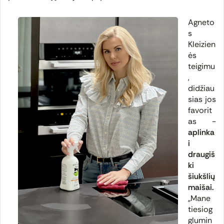
Agneto
s
Kleizien
ės
teigimu
,
didžiau
sias jos
favorit
as -
aplinka
i
draugiš
ki
šiukšlių
maišai.
„Mane
tiesiog
glumin