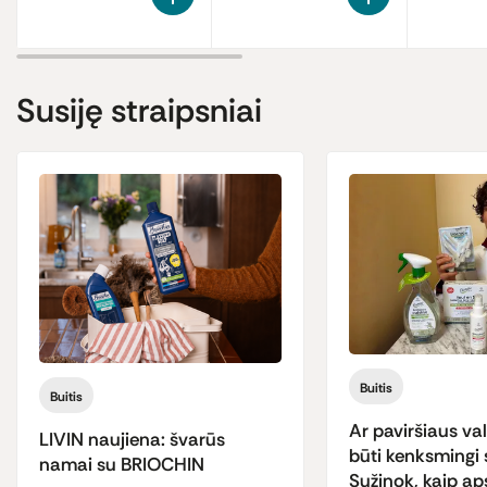
Susiję straipsniai
Buitis
Buitis
Ar paviršiaus vali
LIVIN naujiena: švarūs
būti kenksmingi 
namai su BRIOCHIN
Sužinok, kaip ap