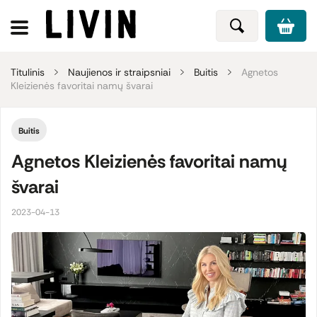
Titulinis
Naujienos ir straipsniai
Buitis
Agnetos
Kleizienės favoritai namų švarai
Buitis
Agnetos Kleizienės favoritai namų
švarai
2023-04-13