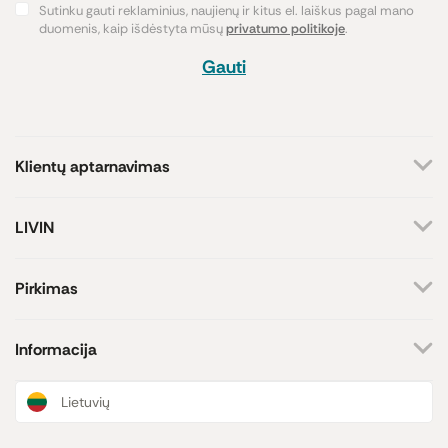
Sutinku gauti reklaminius, naujienų ir kitus el. laiškus pagal mano
duomenis, kaip išdėstyta mūsų
privatumo politikoje
.
Gauti
Klientų aptarnavimas
+370 659 44144
LIVIN
Rašyti užklausą
Apie mus
Kontaktai
Atsakome darbo dienomis
Pirkimas
8-17 val.
Parduotuvės
Atsiskaitymo būdai
Prekių ženklai
Pristatymas
Informacija
Paramos iniciatyva
Prekių grąžinimas
Lojalumo programa
Dovanų kuponai
Naujienos ir straipsniai
Lietuvių
Receptai