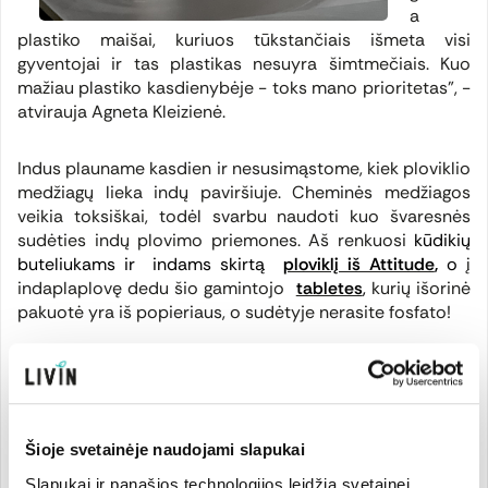
a
plastiko maišai, kuriuos tūkstančiais išmeta visi
gyventojai ir tas plastikas nesuyra šimtmečiais. Kuo
mažiau plastiko kasdienybėje - toks mano prioritetas", -
atvirauja Agneta Kleizienė.
Indus plauname kasdien ir nesusimąstome, kiek ploviklio
medžiagų lieka indų paviršiuje. Cheminės medžiagos
veikia toksiškai, todėl svarbu naudoti kuo švaresnės
sudėties indų plovimo priemones. Aš renkuosi
kūdikių
buteliukams ir
indams skirtą
ploviklį iš Attitude
,
o
į
indaplaplovę dedu šio gamintojo
tabletes
,
kurių išorinė
pakuotė yra iš popieriaus, o sudėtyje nerasite fosfato!
Namuose grindimis vaikštome namuose basi, svarbu
nepamiršti, jog augintiniai taip pat gali nukentėti nuo
agresyvių grindų ploviklių,
todėl grindis plaunu su
Attitude valymo priemone
,
kuri yra dermatologiškai
Šioje svetainėje naudojami slapukai
patvirtinta ir nesukels alergijos nei žmonėms, nei
Slapukai ir panašios technologijos leidžia svetainei