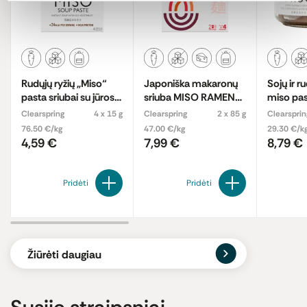
Rudųjų ryžių „Miso“
Japoniška makaronų
Sojų ir r
pasta sriubai su jūros
sriuba MISO RAMEN
miso pas
daržovėmis,
su imbiero sultiniu,
Clearspring
4 x 15 g
Clearspring
2 x 85 g
Clearsprin
ekologiška
ekologiška
76.50 €/kg
47.00 €/kg
29.30 €/k
4,59 €
7,99 €
8,79 €
Pridėti
Pridėti
Žiūrėti daugiau