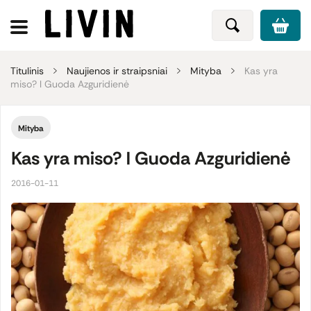
Titulinis
Naujienos ir straipsniai
Mityba
Kas yra
miso? l Guoda Azguridienė
Mityba
Kas yra miso? l Guoda Azguridienė
2016-01-11