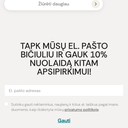
Žiūrėti daugiau
TAPK MŪSŲ EL. PAŠTO
BIČIULIU IR GAUK 10%
NUOLAIDĄ KITAM
APSIPIRKIMUI!
Sutinku gauti reklaminius, naujienų ir kitus el. laiškus pagal mano
duomenis, kaip išdėstyta mūsų
privatumo politikoje
.
Gauti