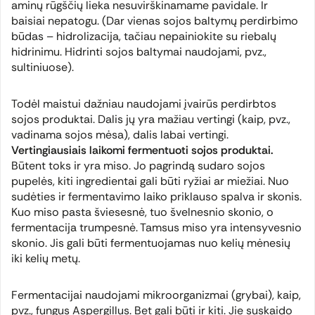
aminų rūgščių lieka nesuvirškinamame pavidale. Ir
baisiai nepatogu. (Dar vienas sojos baltymų perdirbimo
būdas – hidrolizacija, tačiau nepainiokite su riebalų
hidrinimu. Hidrinti sojos baltymai naudojami, pvz.,
sultiniuose).
Todėl maistui dažniau naudojami įvairūs perdirbtos
sojos produktai. Dalis jų yra mažiau vertingi (kaip, pvz.,
vadinama sojos mėsa), dalis labai vertingi.
Vertingiausiais laikomi fermentuoti sojos produktai.
Būtent toks ir yra miso. Jo pagrindą sudaro sojos
pupelės, kiti ingredientai gali būti ryžiai ar miežiai. Nuo
sudėties ir fermentavimo laiko priklauso spalva ir skonis.
Kuo miso pasta šviesesnė, tuo švelnesnio skonio, o
fermentacija trumpesnė. Tamsus miso yra intensyvesnio
skonio. Jis gali būti fermentuojamas nuo kelių mėnesių
iki kelių metų.
Fermentacijai naudojami mikroorganizmai (grybai), kaip,
pvz., fungus Aspergillus. Bet gali būti ir kiti. Jie suskaido