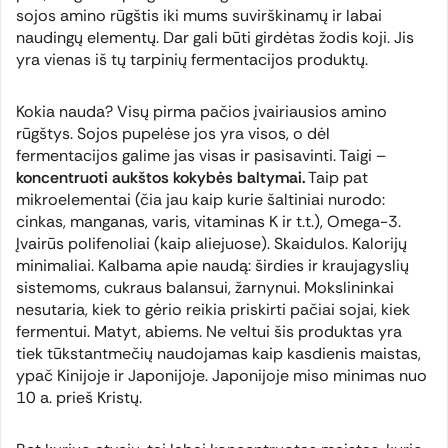
sojos amino rūgštis iki mums suvirškinamų ir labai
naudingų elementų. Dar gali būti girdėtas žodis koji. Jis
yra vienas iš tų tarpinių fermentacijos produktų.
Kokia nauda? Visų pirma pačios įvairiausios amino
rūgštys. Sojos pupelėse jos yra visos, o dėl
fermentacijos galime jas visas ir pasisavinti. Taigi –
koncentruoti aukštos kokybės baltymai.
Taip pat
mikroelementai (čia jau kaip kurie šaltiniai nurodo:
cinkas, manganas, varis, vitaminas K ir t.t.), Omega-3.
Įvairūs polifenoliai (kaip aliejuose). Skaidulos. Kalorijų
minimaliai. Kalbama apie naudą: širdies ir kraujagyslių
sistemoms, cukraus balansui, žarnynui. Mokslininkai
nesutaria, kiek to gėrio reikia priskirti pačiai sojai, kiek
fermentui. Matyt, abiems. Ne veltui šis produktas yra
tiek tūkstantmečių naudojamas kaip kasdienis maistas,
ypač Kinijoje ir Japonijoje. Japonijoje miso minimas nuo
10 a. prieš Kristų.