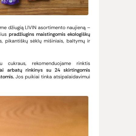
ame džiugią LIVIN asortimento naujieną –
rius
pradžiugins maistingomis ekologiškų
is, pikantiškų sėklų mišiniais, baltymų ir
au cukraus, rekomenduojame rinktis
Tai arbatų rinkinys su 24 skirtingomis
atomis.
Jos puikiai tinka atsipalaidavimui