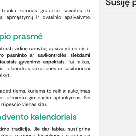
Susiję 
trunka keturias gruodžio savaites iki
es, apmąstymų ir dvasinio apsivalymo
rpio prasmė
trasti vidinę ramybę, apsivalyti mintis ir
kro pasninko ar savikontrolės, siekdami
rbiausiais gyvenimo aspektais.
Tai laikas,
ais, o bendros vakarienės ar susibūrimai
ikyti.
dėti tiems, kuriems to reikia: aukojimas
ar užmiršto giminaičio aplankymas. Šis
 rūpesčio vienas kitu.
dvento kalendoriais
mo tradicija. Jie dar labiau sustiprina
čiau mažuose langeliuose slėpdavosi