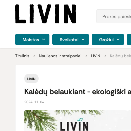
Maistas
Sveikatai
Grožiui
Titulinis
Naujienos ir straipsniai
LIVIN
Kalėdų bela
LIVIN
Kalėdų belaukiant - ekologiški 
2024-11-04