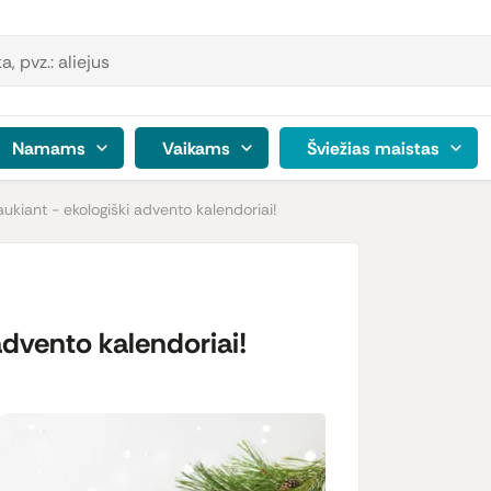
Namams
Vaikams
Šviežias maistas
ukiant - ekologiški advento kalendoriai!
advento kalendoriai!