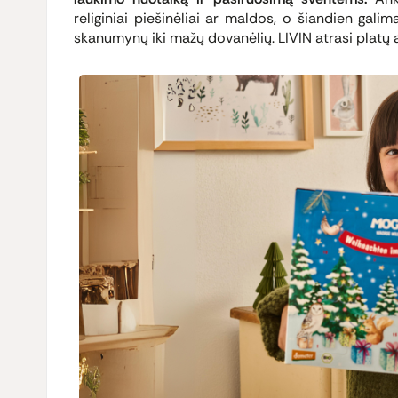
religiniai piešinėliai ar maldos, o šiandien galim
skanumynų iki mažų dovanėlių.
LIVIN
atrasi platų