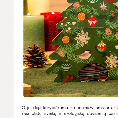
O jei degi kūrybiškumu ir nori mažyliams ar art
rasi platų sveikų ir ekologiškų dovanėlių pasi