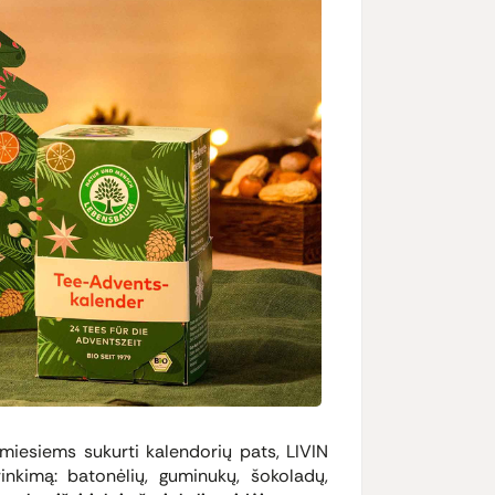
imiesiems sukurti kalendorių pats, LIVIN
rinkimą: batonėlių, guminukų, šokoladų,