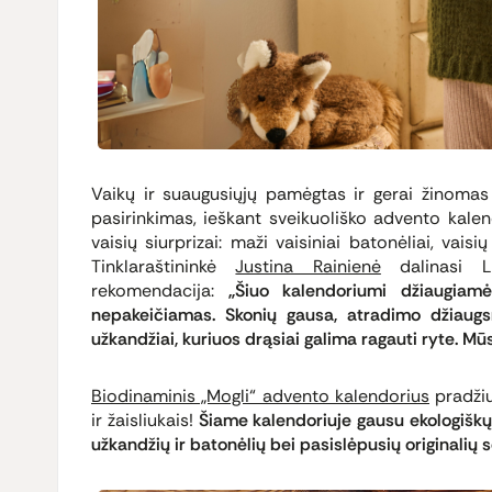
Vaikų ir suaugusiųjų pamėgtas ir gerai žinoma
pasirinkimas, ieškant sveikuoliško advento kalen
vaisių siurprizai: maži vaisiniai batonėliai, vaisi
Tinklaraštininkė
Justina Rainienė
dalinasi L
rekomendacija:
„Šiuo kalendoriumi džiaugiam
nepakeičiamas. Skonių gausa, atradimo džiaugsm
užkandžiai, kuriuos drąsiai galima ragauti ryte. 
Biodinaminis „Mogli“ advento kalendorius
pradžiu
ir žaisliukais!
Šiame kalendoriuje gausu ekologiškų g
užkandžių ir batonėlių bei pasislėpusių originalių s