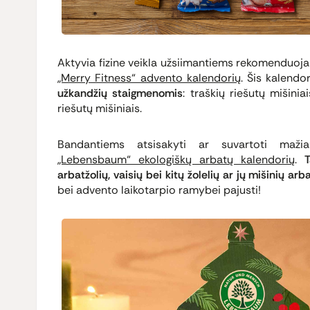
Aktyvia fizine veikla užsiimantiems rekomenduoj
„Merry Fitness“ advento kalendorių
. Šis kalendo
užkandžių staigmenomis
: traškių riešutų mišinia
riešutų mišiniais.
Bandantiems atsisakyti ar suvartoti maži
„Lebensbaum“ ekologiškų arbatų kalendorių
.
arbatžolių, vaisių bei kitų žolelių ar jų mišinių arb
bei advento laikotarpio ramybei pajusti!