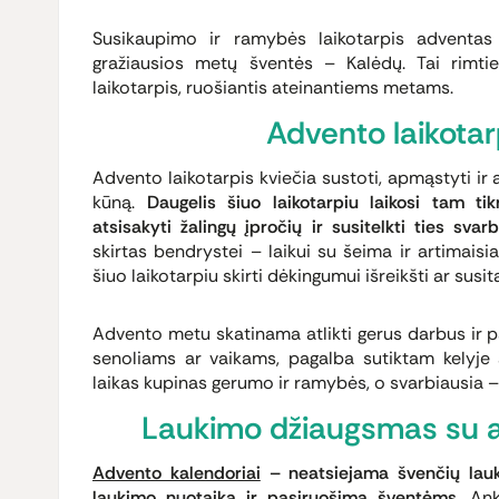
Susikaupimo ir ramybės laikotarpis adventas 
gražiausios metų šventės – Kalėdų. Tai rimti
laikotarpis, ruošiantis ateinantiems metams.
Advento laikota
Advento laikotarpis kviečia sustoti, apmąstyti ir a
kūną.
Daugelis šiuo laikotarpiu laikosi tam ti
atsisakyti žalingų įpročių ir susitelkti ties sva
skirtas bendrystei – laikui su šeima ir artimaisi
šiuo laikotarpiu skirti dėkingumui išreikšti ar susita
Advento metu skatinama atlikti gerus darbus ir pa
senoliams ar vaikams, pagalba sutiktam kelyje 
laikas kupinas gerumo ir ramybės, o svarbiausia –
Laukimo džiaugsmas su a
Advento kalendoriai
– neatsiejama švenčių lauki
laukimo nuotaiką ir pasiruošimą šventėms.
Anks