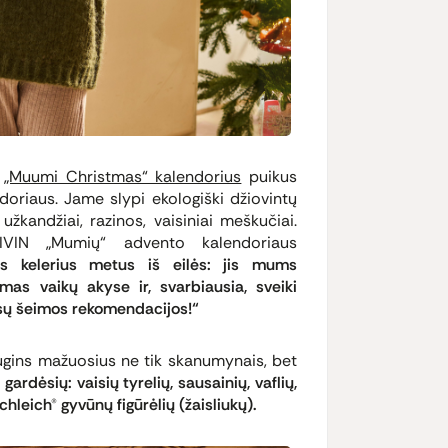
s
„Muumi Christmas“ kalendorius
puikus
doriaus. Jame slypi ekologiški džiovintų
ų užkandžiai, razinos, vaisiniai meškučiai.
IVIN „Mumių“ advento kalendoriaus
ės kelerius metus iš eilės: jis mums
as vaikų akyse ir, svarbiausia, sveiki
Mūsų šeimos rekomendacijos!“
gins mažuosius ne tik skanumynais, bet
ardėsių: vaisių tyrelių, sausainių, vaflių,
chleich® gyvūnų figūrėlių (žaisliukų).