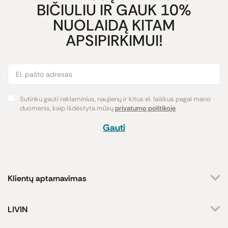
BIČIULIU IR GAUK 10%
NUOLAIDĄ KITAM
APSIPIRKIMUI!
Sutinku gauti reklaminius, naujienų ir kitus el. laiškus pagal mano
duomenis, kaip išdėstyta mūsų
privatumo politikoje
.
Gauti
Klientų aptarnavimas
+370 659 44144
LIVIN
Rašyti užklausą
Apie mus