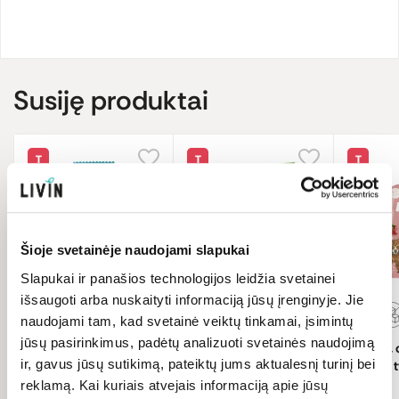
Susiję produktai
T
T
T
Šioje svetainėje naudojami slapukai
-20%
-20%
-20%
Slapukai ir panašios technologijos leidžia svetainei
išsaugoti arba nuskaityti informaciją jūsų įrenginyje. Jie
naudojami tam, kad svetainė veiktų tinkamai, įsimintų
jūsų pasirinkimus, padėtų analizuoti svetainės naudojimą
Batonėlis su kokosais,
Picos lazdelės su sūriu
Braškių, 
ir, gavus jūsų sutikimą, pateiktų jums aktualesnį turinį bei
ekologiškas
ir alyvuogių aliejumi,
bananų t
biodinaminės
biodina
reklamą. Kai kuriais atvejais informaciją apie jūsų
Mogli
25 g
Mogli
75 g
Mogli