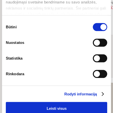
naudojimąsi svetaine bendriname su savo analizės,
46.40 €/kg
30.80 €/kg
15.10 €/k
1,16 €
2,31 €
1,5
1,45 €
2,89 €
reklamos ir socialinių tinklų partneriais. Šie partneriai gali
ją susieti su kita informacija, kurią jiems pateikėte arba
kuri buvo surinkta naudojantis jų paslaugomis. Galite
Sutikimo
Pridėti
Pridėti
pasirinkti, su kuriomis slapukų kategorijomis sutinkate.
Būtini
pasirinkimas
Savo sutikimą galite bet kada pakeisti arba atšaukti
slapukų nustatymuose. Atkreipiame dėmesį, kad
Nuostatos
atsisakius tam tikrų slapukų dalis svetainės funkcijų gali
Žiūrėti daugiau
veikti netinkamai.
Statistika
Susiję straipsniai
Rinkodara
Rodyti informaciją
Leisti visus