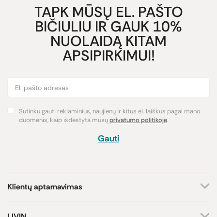
TAPK MŪSŲ EL. PAŠTO
BIČIULIU IR GAUK 10%
NUOLAIDĄ KITAM
APSIPIRKIMUI!
Sutinku gauti reklaminius, naujienų ir kitus el. laiškus pagal mano
duomenis, kaip išdėstyta mūsų
privatumo politikoje
.
Gauti
Klientų aptarnavimas
+370 659 44144
LIVIN