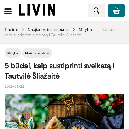
Titulinis
Naujienos ir straipsniai
Mityba
5 būdai,
kaip sustiprinti sveikatą l Tautvilė Šliažaitė
Mityba
Maisto papildai
5 būdai, kaip sustiprinti sveikatą l
Tautvilė Šliažaitė
2019-01-21