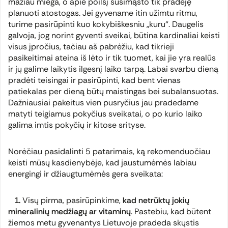
mažiau miega, o apie poilsį susimąsto tik pradėję
planuoti atostogas. Jei gyvename itin užimtu ritmu,
turime pasirūpinti kuo kokybiškesniu „kuru“. Daugelis
galvoja, jog norint gyventi sveikai, būtina kardinaliai keisti
visus įpročius, tačiau aš pabrėžiu, kad tikrieji
pasikeitimai ateina iš lėto ir tik tuomet, kai jie yra realūs
ir jų galime laikytis ilgesnį laiko tarpą. Labai svarbu dieną
pradėti teisingai ir pasirūpinti, kad bent vienas
patiekalas per dieną būtų maistingas bei subalansuotas.
Dažniausiai pakeitus vien pusryčius jau pradedame
matyti teigiamus pokyčius sveikatai, o po kurio laiko
galima imtis pokyčių ir kitose srityse.
Norėčiau pasidalinti 5 patarimais, ką rekomenduočiau
keisti mūsų kasdienybėje, kad jaustumėmės labiau
energingi ir džiaugtumėmės gera sveikata:
1.
Visų pirma, pasirūpinkime,
kad netrūktų jokių
mineralinių medžiagų ar vitaminų
. Pastebiu, kad būtent
žiemos metu gyvenantys Lietuvoje pradeda skųstis