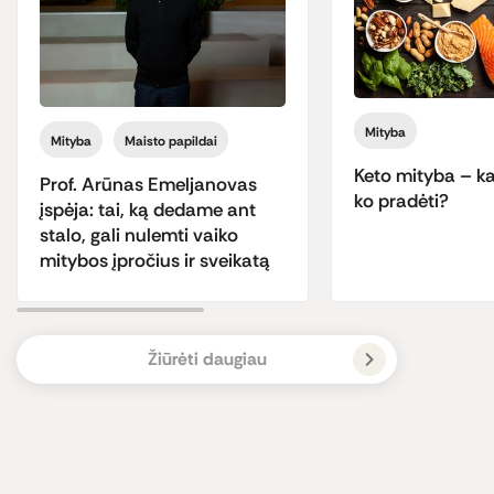
Mityba
Mityba
Maisto papildai
Keto mityba – kas
Prof. Arūnas Emeljanovas
ko pradėti?
įspėja: tai, ką dedame ant
stalo, gali nulemti vaiko
mitybos įpročius ir sveikatą
Žiūrėti daugiau