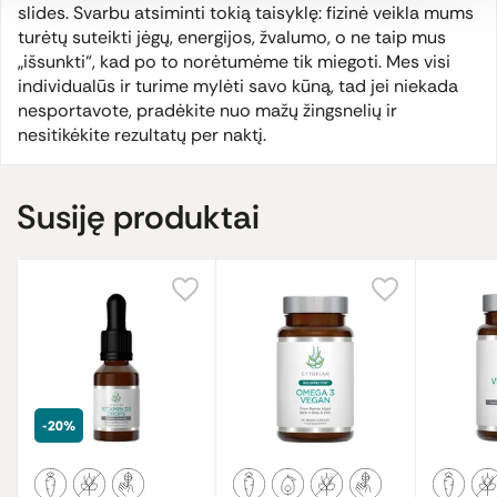
slides. Svarbu atsiminti tokią taisyklę: fizinė veikla mums
turėtų suteikti jėgų, energijos, žvalumo, o ne taip mus
„išsunkti“, kad po to norėtumėme tik miegoti. Mes visi
individualūs ir turime mylėti savo kūną, tad jei niekada
nesportavote, pradėkite nuo mažų žingsnelių ir
nesitikėkite rezultatų per naktį.
Susiję produktai
-20%