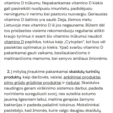
vitamino D trūkumu. Nepakankamas vitamino D kiekis
gali pasireikšti nusilpusiu imunitetu, padidėjusiu
nervingumu ir nerimu bei pastoviu nuovargiu. Geriausias
vitamino D šaltinis yra saulė. Deja, žiemos metu
Lietuvoje mes vitamino D iš jos negauname. Būtent dėl
tos priežasties visiems rekomenduoju reguliariai atlikti
kraujo tyrimus ir esant šio vitamino trūkumui naudoti
vitamino D
papildus, tokius kaip „Cytoplan“, kol bus vėl
pasiektas optimalus jo kiekis. Ypač svarbu vitamino D
pakankamai gauti vaikams, besilaukiančioms ir
maitinančioms mamoms, bei senyvo amžiaus žmonėms.
2.
Į mitybą įtraukime pakankamai
skaidulų turinčių
produktų
, kaip daržovės, vaisiai,
ankštiniai produktai
,
pilno grūdo grūdiniai produktai
ir
riešutai
. Skaidulos
naudingos geram virškinimo sistemos darbui, padeda
norintiems sureguliuoti svorį, nes suteikia sotumo
jausmą ilgesniam laikui, maitina gerąsias žarnyno
bakterijas ir padeda pašalinti toksinus. Mokslininkai
pastebėjo, kad žmonės, kurie valgo daugiau skaidulų,