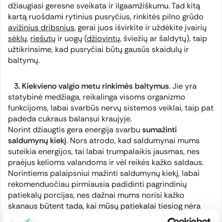
džiaugiasi geresne sveikata ir ilgaamžiškumu. Tad kitą
kartą ruošdami rytinius pusryčius, rinkitės pilno grūdo
avižinius dribsnius
, gerai juos išvirkite ir uždėkite įvairių
sėklų
,
riešutų
ir uogų (
džiovintų
, šviežių ar šaldytų), taip
užtikrinsime, kad pusryčiai būtų gausūs skaidulų ir
baltymų.
3. Kiekvieno valgio metu rinkimės baltymus
. Jie yra
statybinė medžiaga, reikalinga visoms organizmo
funkcijoms, labai svarbūs nervų sistemos veiklai, taip pat
padeda cukraus balansui kraujyje.
Norint džiaugtis gera energija svarbu
sumažinti
saldumynų kiekį
. Nors atrodo, kad saldumynai mums
suteikia energijos, tai labai trumpalaikis jausmas, nes
praėjus kelioms valandoms ir vėl reikės kažko saldaus.
Norintiems palaipsniui mažinti saldumynų kiekį, labai
rekomenduočiau pirmiausia padidinti pagrindinių
patiekalų porcijas, nes dažnai mums norisi kažko
skanaus būtent tada, kai mūsų patiekalai tiesiog nėra
pakankamai dideli ir maistingi. Dėkime į lėkštę daugiau