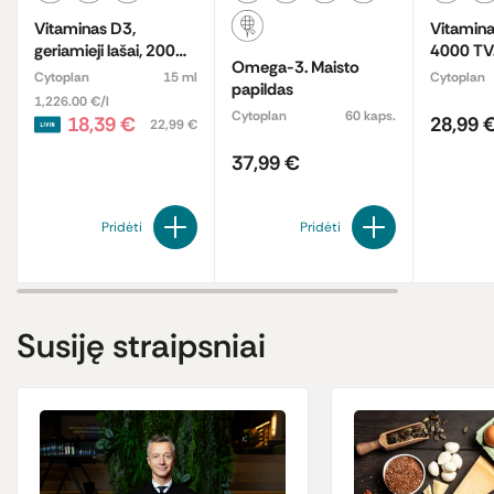
Vitaminas D3,
Vitamina
geriamieji lašai, 200
4000 TV.
Omega-3. Maisto
TV. Maisto papildas
papildas
Cytoplan
15 ml
Cytoplan
papildas
1,226.00 €/l
Cytoplan
60 kaps.
18,39 €
28,99 
22,99 €
37,99 €
Pridėti
Pridėti
Susiję straipsniai