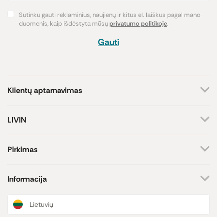
Sutinku gauti reklaminius, naujienų ir kitus el. laiškus pagal mano
duomenis, kaip išdėstyta mūsų
privatumo politikoje
.
Gauti
Klientų aptarnavimas
+370 659 44144
LIVIN
Rašyti užklausą
Apie mus
Kontaktai
Atsakome darbo dienomis
Pirkimas
8-17 val.
Parduotuvės
Atsiskaitymo būdai
Prekių ženklai
Pristatymas
Informacija
Paramos iniciatyva
Prekių grąžinimas
Lojalumo programa
Dovanų kuponai
Naujienos ir straipsniai
Lietuvių