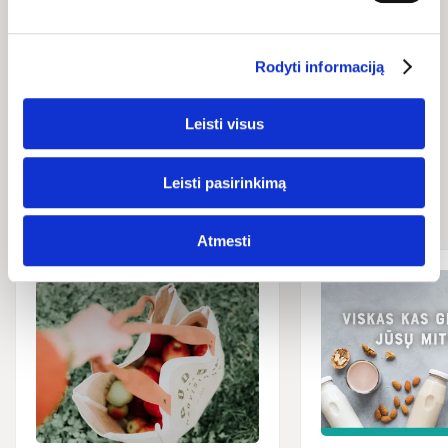
Rodyti informaciją
Leisti visus
Naujienos ir
Leisti pasirinkimą
straipsniai
Atmesti