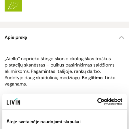
Apie prekę
„Aiello“ nepriekaištingo skonio ekologiškas traškus
pistacijų skanėstas – puikus pasirinkimas saldžioms
akimirkoms. Pagamintas Italijoje, rankų darbo.
Sudėtyje daug skaidulinių medžiagų.
Be glitimo
. Tinka
veganams.
Sertifikatas:
IT-BIO-006, ES/ne ES žemės ūkis
Šioje svetainėje naudojami slapukai
Gamintojas