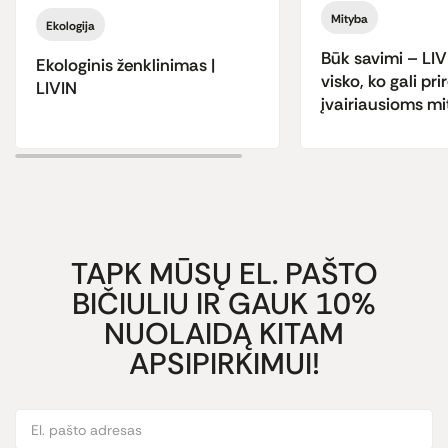
Mityba
Ekologija
Būk savimi – LIV
Ekologinis ženklinimas |
visko, ko gali prir
LIVIN
įvairiausioms m
TAPK MŪSŲ EL. PAŠTO
BIČIULIU IR GAUK 10%
NUOLAIDĄ KITAM
APSIPIRKIMUI!