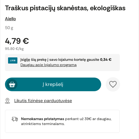
Traškus pistacijų skanėstas, ekologiškas
Aiello
50 g
4,79 €
95.80 €/kg
Įsigiję šią prekę į savo lojalumo kortelę gausite
0,34 €
Daugiau apie lojalumo programą
Į krepšelį
Likutis fizinėse parduotuvėse
Nemokamas pristatymas
perkant už 39€ ar daugiau,
atrinktiems terminalams.