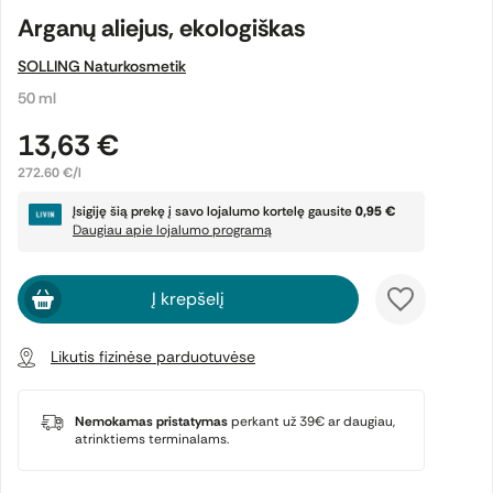
Arganų aliejus, ekologiškas
SOLLING Naturkosmetik
50 ml
13,63 €
272.60 €/l
Įsigiję šią prekę į savo lojalumo kortelę gausite
0,95 €
Daugiau apie lojalumo programą
Į krepšelį
Likutis fizinėse parduotuvėse
Nemokamas pristatymas
perkant už 39€ ar daugiau,
atrinktiems terminalams.