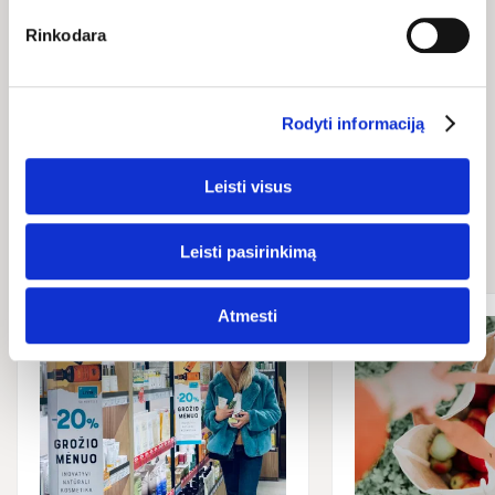
Rinkodara
Rodyti informaciją
Leisti visus
Naujienos ir
straipsniai
Leisti pasirinkimą
Atmesti