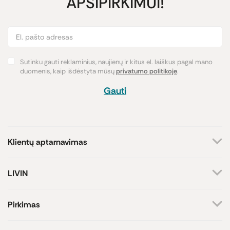
APSIPIRKIMUI!
Sutinku gauti reklaminius, naujienų ir kitus el. laiškus pagal mano
duomenis, kaip išdėstyta mūsų
privatumo politikoje
.
Gauti
Klientų aptarnavimas
+370 659 44144
LIVIN
Rašyti užklausą
Apie mus
Kontaktai
Atsakome darbo dienomis
Pirkimas
8-17 val.
Parduotuvės
Atsiskaitymo būdai