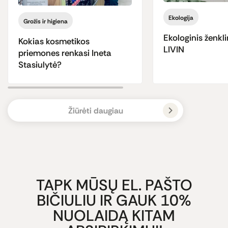
Ekologija
Grožis ir higiena
Ekologinis ženkli
Kokias kosmetikos
LIVIN
priemones renkasi Ineta
Stasiulytė?
Žiūrėti daugiau
TAPK MŪSŲ EL. PAŠTO
BIČIULIU IR GAUK 10%
NUOLAIDĄ KITAM