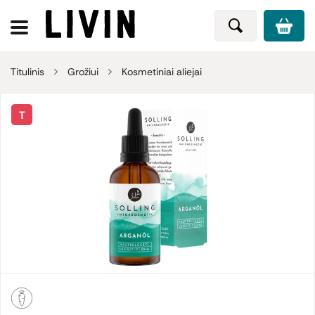
Titulinis
Grožiui
Kosmetiniai aliejai
T