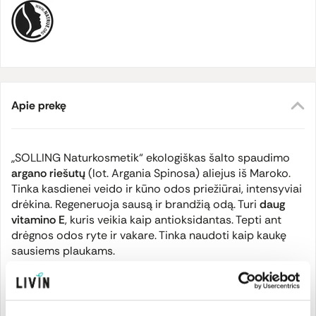
Apie prekę
„SOLLING Naturkosmetik“ ekologiškas šalto spaudimo
argano riešutų
(lot.
Argania Spinosa
) aliejus iš Maroko.
Tinka kasdienei veido ir kūno odos priežiūrai, intensyviai
drėkina. Regeneruoja sausą ir brandžią odą. Turi
daug
vitamino E
, kuris veikia kaip antioksidantas. Tepti ant
drėgnos odos ryte ir vakare. Tinka naudoti kaip kaukę
sausiems plaukams.
„Sensitiv“ linijos aliejai gaminami naudojant neperdirbtas
ir grynas ekologiškas žaliavas. Vertingi aliejai saugo ir