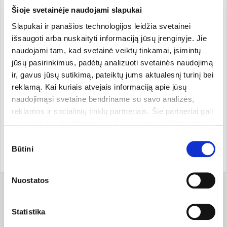
drėkina odą. Tinka veganams. Be cheminių ir sintetinių
Šioje svetainėje naudojami slapukai
kvapiųjų medžiagų, dažiklių bei konservantų.
Slapukai ir panašios technologijos leidžia svetainei
išsaugoti arba nuskaityti informaciją jūsų įrenginyje. Jie
Pakuotė: tamsaus stiklo buteliukas su pipete,
kartoninėje dėžutėje.
naudojami tam, kad svetainė veiktų tinkamai, įsimintų
jūsų pasirinkimus, padėtų analizuoti svetainės naudojimą
ir, gavus jūsų sutikimą, pateiktų jums aktualesnį turinį bei
reklamą. Kai kuriais atvejais informaciją apie jūsų
Gamintojas
naudojimąsi svetaine bendriname su savo analizės,
reklamos ir socialinių tinklų partneriais. Šie partneriai gali
ją susieti su kita informacija, kurią jiems pateikėte arba
Kilmės šalis:
Prekės kodas:
K260
kuri buvo surinkta naudojantis jų paslaugomis. Galite
Sutikimo
Marokas
EAN kodas:
403119225458
pasirinkti, su kuriomis slapukų kategorijomis sutinkate.
Prekės ženklo šalis:
Būtini
pasirinkimas
Vokietija
Savo sutikimą galite bet kada pakeisti arba atšaukti
slapukų nustatymuose. Atkreipiame dėmesį, kad
Nuostatos
atsisakius tam tikrų slapukų dalis svetainės funkcijų gali
veikti netinkamai.
Sudėtis
Statistika
Sudėtis: ekologiškas arganų aliejus.