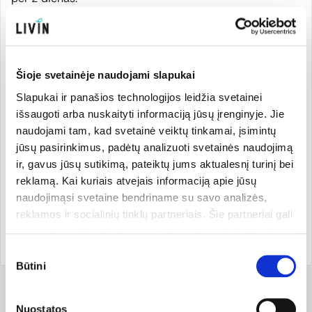
Stikliniame indelyje su metaliniu užsukamu dangteliu.
Sertifikuotas biodinaminis ir ekologiškas produktas.
Šioje svetainėje naudojami slapukai
Sertifikato nr. žr. ant pakuotės.
Slapukai ir panašios technologijos leidžia svetainei
išsaugoti arba nuskaityti informaciją jūsų įrenginyje. Jie
Sertifikatas:
DE-ÖKO-003, ES/ne ES žemės ūkis
naudojami tam, kad svetainė veiktų tinkamai, įsimintų
jūsų pasirinkimus, padėtų analizuoti svetainės naudojimą
ir, gavus jūsų sutikimą, pateiktų jums aktualesnį turinį bei
Gamintojas
reklamą. Kai kuriais atvejais informaciją apie jūsų
naudojimąsi svetaine bendriname su savo analizės,
reklamos ir socialinių tinklų partneriais. Šie partneriai gali
ją susieti su kita informacija, kurią jiems pateikėte arba
Prekės ženklo šalis:
Prekės kodas:
03000001769
Šveicarija
EAN kodas:
764010495497
kuri buvo surinkta naudojantis jų paslaugomis. Galite
Sutikimo
pasirinkti, su kuriomis slapukų kategorijomis sutinkate.
Būtini
pasirinkimas
Savo sutikimą galite bet kada pakeisti arba atšaukti
slapukų nustatymuose. Atkreipiame dėmesį, kad
Sudėtis
Nuostatos