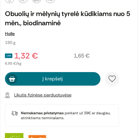
Obuolių ir mėlynių tyrelė kūdikiams nuo 5
mėn., biodinaminė
Holle
190 g
1,32 €
1,65 €
6.95 €/kg
Į krepšelį
Likutis fizinėse parduotuvėse
Nemokamas pristatymas
perkant už 39€ ar daugiau,
atrinktiems terminalams.