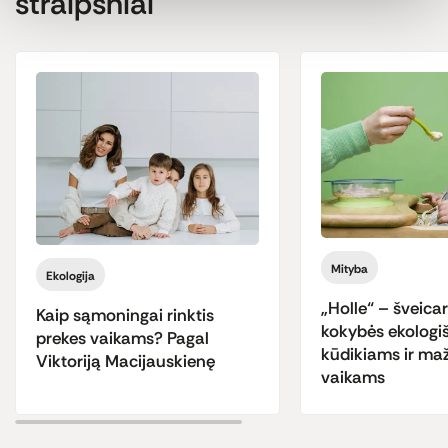
straipsniai
Mityba
Ekologija
„Holle“ – šveica
Kaip sąmoningai rinktis
kokybės ekologi
prekes vaikams? Pagal
kūdikiams ir ma
Viktoriją Macijauskienę
vaikams