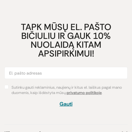
TAPK MŪSŲ EL. PAŠTO
BIČIULIU IR GAUK 10%
NUOLAIDĄ KITAM
APSIPIRKIMUI!
Sutinku gauti reklaminius, naujienų ir kitus el. laiškus pagal mano
duomenis, kaip išdėstyta mūsų
privatumo politikoje
.
Gauti