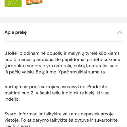
Apie prekę
„Holle“ biodinaminė obuolių ir mėlynių tyrelė kūdikiams
nuo 5 mėnesių amžiaus. Be papildomai pridėto cukraus
(produkto sudėtyje yra natūralių cukrų), natūraliai saldi
iš pačių vaisių. Be glitimo. Ypač smulkiai sumalta.
Vartojimas: prieš vartojimą išmaišykite. Pradėkite
maitinti nuo 2-4 šaukštelių ir didinkite kiekį iki viso
indelio.
Svarbi informacija: laikykite vaikams nepasiekiamoje
vietoje. Po atidarymo laikykite šaldytuve ir suvartokite
per 2 dienas.