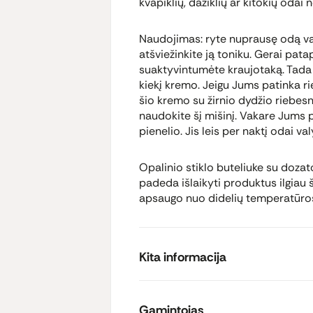
kvapiklių, dažiklių ar kitokių oda
Naudojimas: ryte nuprausę odą val
atšviežinkite ją toniku. Gerai pata
suaktyvintumėte kraujotaką. Tada
kiekį kremo. Jeigu Jums patinka ri
šio kremo su žirnio dydžio riebes
naudokite šį mišinį. Vakare Jums 
pienelio. Jis leis per naktį odai va
Opalinio stiklo buteliuke su dozat
padeda išlaikyti produktus ilgiau š
apsaugo nuo didelių temperatūro
Kita informacija
Gamintojas