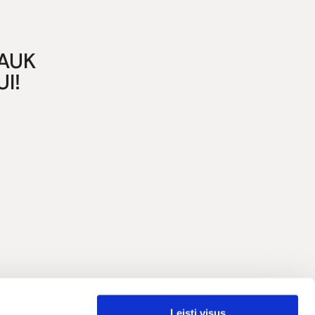
GAUK
I!
Leisti visus