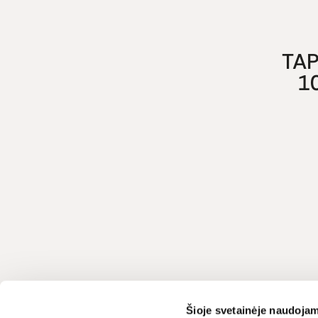
TAP
1
Klientų aptarnavimas
LIVIN
Šioje svetainėje naudojam