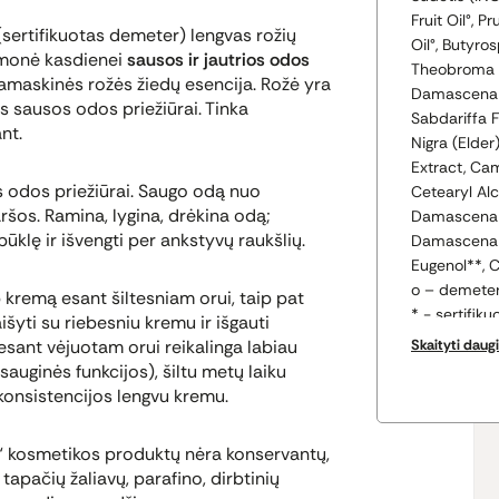
Fruit Oil°,
sertifikuotas
demeter
) lengvas rožių
Oil°, Butyro
iemonė kasdienei
sausos ir jautrios odos
Theobroma 
damaskinės rožės žiedų esencija. Rožė yra
Damascena (
as sausos odos priežiūrai. Tinka
Sabdariffa F
nt.
Nigra (Elder
Extract, Cam
ios odos priežiūrai. Saugo odą nuo
Cetearyl Al
ršos. Ramina, lygina, drėkina odą;
Damascena (R
ūklę ir išvengti per ankstyvų raukšlių.
Damascena (
Eugenol**, Ci
o – demete
 kremą esant šiltesniam orui, taip pat
* - sertifik
šyti su riebesniu kremu ir išgauti
** - iš eterin
esant vėjuotam orui reikalinga labiau
Skaityti daug
auginės funkcijos), šiltu metų laiku
konsistencijos lengvu kremu.
“ kosmetikos produktų nėra konservantų,
 tapačių žaliavų, parafino, dirbtinių