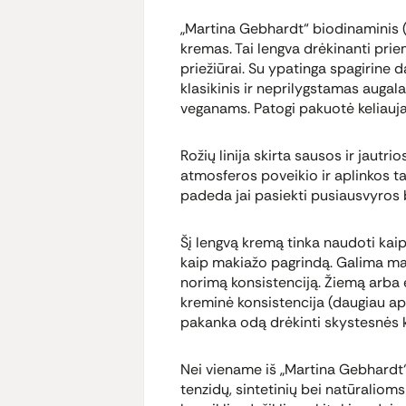
„Martina Gebhardt“ biodinaminis (
kremas. Tai lengva drėkinanti pr
priežiūrai. Su ypatinga spagirine 
klasikinis ir neprilygstamas augal
veganams. Patogi pakuotė keliauja
Rožių linija skirta sausos ir jautr
atmosferos poveikio ir aplinkos ta
padeda jai pasiekti pusiausvyros b
Šį lengvą kremą tinka naudoti kaip
kaip makiažo pagrindą. Galima mai
norimą konsistenciją. Žiemą arba 
kreminė konsistencija (daugiau aps
pakanka odą drėkinti skystesnės 
Nei viename iš „Martina Gebhardt
tenzidų, sintetinių bei natūralioms