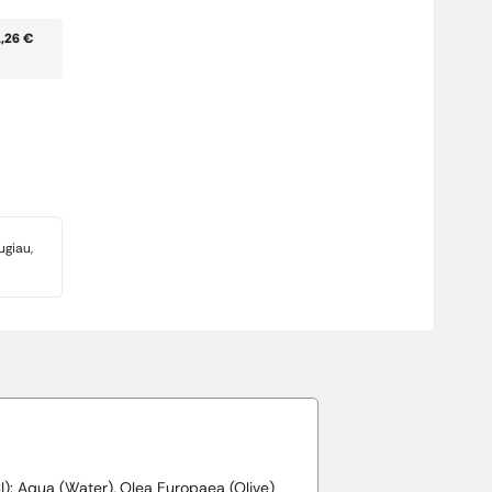
1,26 €
ugiau,
I): Aqua (Water), Olea Europaea (Olive)