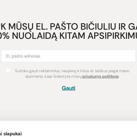
K MŪSŲ EL. PAŠTO BIČIULIU IR 
0% NUOLAIDĄ KITAM APSIPIRKIMU
Sutinku gauti reklaminius, naujienų ir kitus el. laiškus pagal mano
duomenis, kaip išdėstyta mūsų
privatumo politikoje
.
Gauti
Pirkimas
Informacija
i slapukai