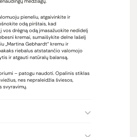
i nenaudingų medžiagų.
omuoju pieneliu, atgaivinkite ir
pšnokite odą pirštais, kad
 į vos drėgną odą įmasažuokite nedidelį
ebesni kremai, sumaišykite delne lašelį
niu „Martina Gebhardt“ kremu ir
pakaks riebalus atstatančio valomojo
lytis ir atgauti natūralų balansą.
oriumi – patogu naudoti. Opalinis stiklas
viežius, nes nepraleidžia šviesos,
s svyravimų.