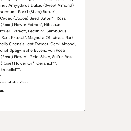
 Prunus Amygdalus Dulcis (Sweet Almond)
spermum Parkii (Shea) Butter*,
Cacao (Cocoa) Seed Butter*, Rosa
Rose) Flower Extract°, Hibiscus
lower Extract°, Lecithin*, Sambucus
) Root Extract°, Magnolia Officinalis Bark
elia Sinensis Leaf Extract, Cetyl Alcohol,
cohol, Spagyrische Essenz von Rosa
ose) Flower°, Gold, Silver, Sulfur, Rosa
Rose) Flower Oil*, Geraniol**,
tronellol**.
r
uotas ekologiškas
ių aliejų
iau