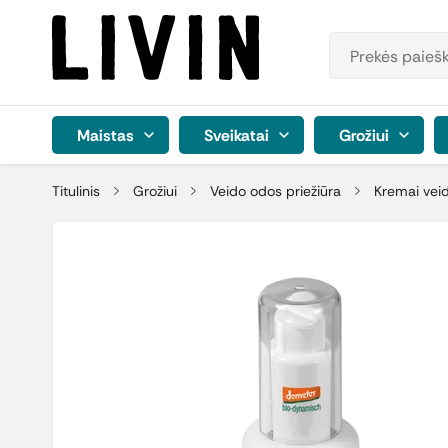
Maistas
Sveikatai
Grožiui
Titulinis
Grožiui
Veido odos priežiūra
Kremai veid