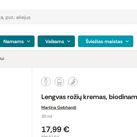
Namams
Vaikams
Šviežias maistas
ui
Lengvas rožių kremas, biodinam
Martina Gebhardt
30 ml
17,99 €