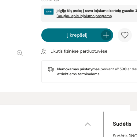
599.67 €/l
Įsigiję šią prekę į savo lojalumo kortelę gausite
Daugiau apie lojalumo programą
Į krepšelį
Likutis fizinėse parduotuvėse
Nemokamas pristatymas
perkant už 39€ ar da
atrinktiems terminalams.
Sudėtis
Sudėtis (INC