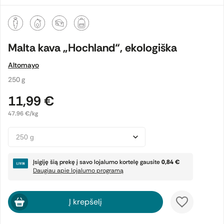
Malta kava „Hochland“, ekologiška
Altomayo
250 g
11,99 €
47.96 €/kg
Įsigiję šią prekę į savo lojalumo kortelę gausite
0,84 €
Daugiau apie lojalumo programą
Į krepšelį