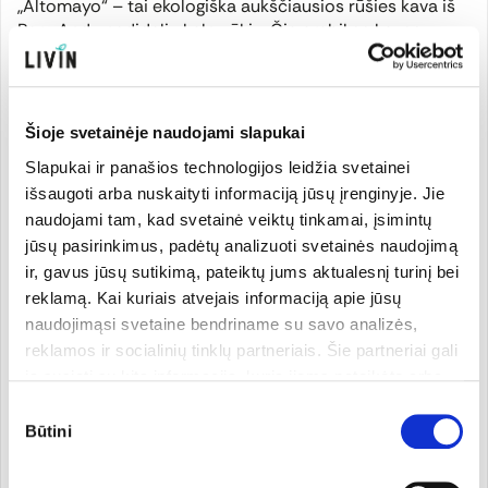
„Altomayo“ – tai ekologiška aukščiausios rūšies kava iš
Peru Andų nedidelių kalnų ūkių. Čia arabikos kavos
pupelės auga ir bręsta idealiomis sąlygomis, kur auga
visokios kultūros, ne tik kava. Kavos pupelės renkamos
rankomis.
Šioje svetainėje naudojami slapukai
„Altomayo“ kavos pupelės yra labai švelnaus aromato ir
Slapukai ir panašios technologijos leidžia svetainei
sodraus, harmoningo skonio. Be to, kava turi mažai
išsaugoti arba nuskaityti informaciją jūsų įrenginyje. Jie
dirginančių medžiagų ir rūgšties, todėl gerai
naudojami tam, kad svetainė veiktų tinkamai, įsimintų
pasisavinama ir nedirgina skrandžio. Tikras malonumas.
jūsų pasirinkimus, padėtų analizuoti svetainės naudojimą
ir, gavus jūsų sutikimą, pateiktų jums aktualesnį turinį bei
Sertifikatas:
DE-ÖKO-039, ne ES žemės ūkis
reklamą. Kai kuriais atvejais informaciją apie jūsų
naudojimąsi svetaine bendriname su savo analizės,
reklamos ir socialinių tinklų partneriais. Šie partneriai gali
ją susieti su kita informacija, kurią jiems pateikėte arba
Kita informacija
kuri buvo surinkta naudojantis jų paslaugomis. Galite
Sutikimo
pasirinkti, su kuriomis slapukų kategorijomis sutinkate.
Būtini
pasirinkimas
Savo sutikimą galite bet kada pakeisti arba atšaukti
Gamintojas
slapukų nustatymuose. Atkreipiame dėmesį, kad