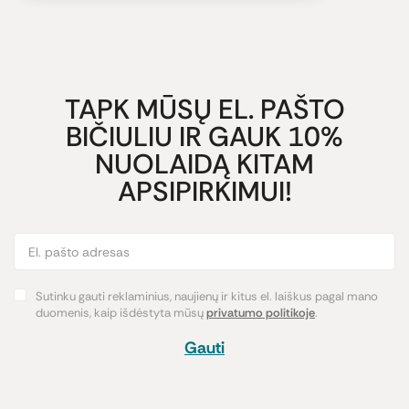
TAPK MŪSŲ EL. PAŠTO
BIČIULIU IR GAUK 10%
NUOLAIDĄ KITAM
APSIPIRKIMUI!
Sutinku gauti reklaminius, naujienų ir kitus el. laiškus pagal mano
duomenis, kaip išdėstyta mūsų
privatumo politikoje
.
Gauti