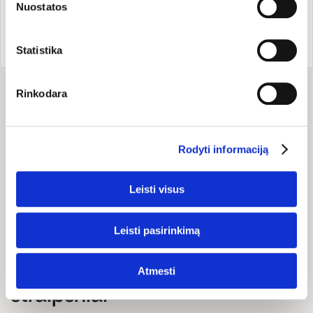
Nuostatos
atsisakius tam tikrų slapukų dalis svetainės funkcijų gali
veikti netinkamai.
Prekės ženklo šalis:
Prekės kodas:
G295
Vokietija
EAN kodas:
425035480070
Statistika
Rinkodara
Sudėtis
Sudedamosios dalys: 100% ekologiškos arabikos pupelės.
Rodyti informaciją
Leisti visus
Leisti pasirinkimą
Naujienos ir
Atmesti
straipsniai