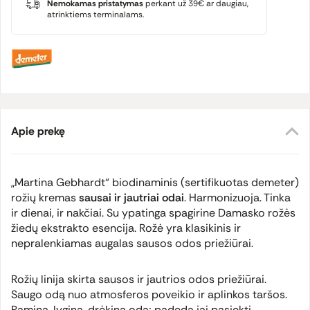
Nemokamas pristatymas
perkant už 39€ ar daugiau,
atrinktiems terminalams.
Apie prekę
„Martina Gebhardt“ biodinaminis (sertifikuotas
demeter
)
rožių kremas
sausai ir jautriai odai
. Harmonizuoja. Tinka
ir dienai, ir nakčiai. Su ypatinga spagirine Damasko rožės
žiedų ekstrakto esencija. Rožė yra klasikinis ir
nepralenkiamas augalas sausos odos priežiūrai.
Rožių linija skirta sausos ir jautrios odos priežiūrai.
Saugo odą nuo atmosferos poveikio ir aplinkos taršos.
Ramina, lygina, drėkina odą; padeda jai pasiekti