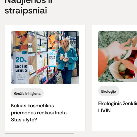
straipsniai
Ekologija
Grožis ir higiena
Ekologinis ženkli
Kokias kosmetikos
LIVIN
priemones renkasi Ineta
Stasiulytė?