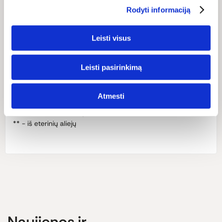
Rodyti informaciją
Sudėtis (INCI): Aqua (Water), Olea Europaea (Olive) Fruit Oil°,
Helianthus Annuus (Sunflower) Seed Oil°, Persea Gratissima
(Avocado) Oil*, Lanolin, Rosa Canina Fruit Oil*,
Leisti visus
Butyrospermum Parkii (Shea) Butter*, Cera Flava° (Beeswax°),
Theobroma Cacao (Cocoa) Butter°, Hibiscus Sabdariffa
Leisti pasirinkimą
Flower Extract°, Spagyrische Essenz von Rosa damascena
(Rose) Flower°, Rosa Damascena (Rose) Flower Oil°,
Tocopherol, Aurum, Argentum, Sulfat, Geraniol**, Citronellol**.
Atmesti
o – demeter
* - sertifikuotas ekologiškas
** - iš eterinių aliejų
Naujienos ir