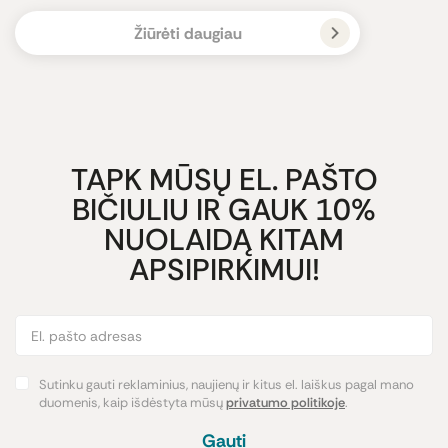
Žiūrėti daugiau
TAPK MŪSŲ EL. PAŠTO
BIČIULIU IR GAUK 10%
NUOLAIDĄ KITAM
APSIPIRKIMUI!
Sutinku gauti reklaminius, naujienų ir kitus el. laiškus pagal mano
duomenis, kaip išdėstyta mūsų
privatumo politikoje
.
Gauti