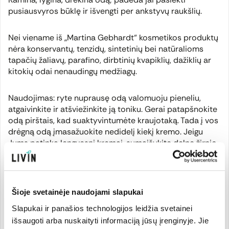
pusiausvyros būklę ir išvengti per ankstyvų raukšlių.
Nei viename iš „Martina Gebhardt“ kosmetikos produktų
nėra konservantų, tenzidų, sintetinių bei natūralioms
tapačių žaliavų, parafino, dirbtinių kvapiklių, dažiklių ar
kitokių odai nenaudingų medžiagų.
Naudojimas: ryte nuprausę odą valomuoju pieneliu,
atgaivinkite ir atšviežinkite ją toniku. Gerai patapšnokite
odą pirštais, kad suaktyvintumėte kraujotaką. Tada į vos
drėgną odą įmasažuokite nedidelį kiekį kremo. Jeigu
Jums patinka lengvesni kremai, sumaišykite delne žirnio
dydžio šio kremo kiekį su lašu lengvesnio „Martina
Gebhardt“ kremo ir naudokite šį mišinį. Vakare Jums
pakaks riebalus atstatančio valomojo pienelio. Jis leis
per naktį odai valytis ir atgauti natūralų balansą.
Šioje svetainėje naudojami slapukai
Slapukai ir panašios technologijos leidžia svetainei
Opalinio stiklo indelyje su užsukamu dangteliu. Opalinis
išsaugoti arba nuskaityti informaciją jūsų įrenginyje. Jie
stiklas padeda išlaikyti produktus ilgiau šviežius, nes