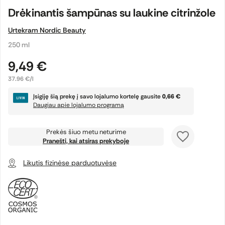
Drėkinantis šampūnas su laukine citrinžole
Urtekram Nordic Beauty
250 ml
9,49 €
37.96 €/l
Įsigiję šią prekę į savo lojalumo kortelę gausite
0,66 €
Daugiau apie lojalumo programą
Prekės šiuo metu neturime
Pranešti, kai atsiras prekyboje
Likutis fizinėse parduotuvėse