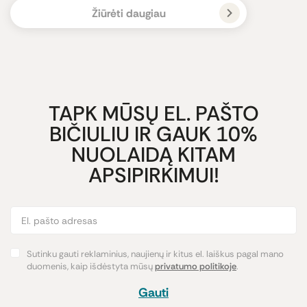
Žiūrėti daugiau
TAPK MŪSŲ EL. PAŠTO
BIČIULIU IR GAUK 10%
NUOLAIDĄ KITAM
APSIPIRKIMUI!
Sutinku gauti reklaminius, naujienų ir kitus el. laiškus pagal mano
duomenis, kaip išdėstyta mūsų
privatumo politikoje
.
Gauti