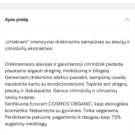
Apie prekę
„Urtekram“ intensyviai drėkinantis šampūnas su alavijų ir
citrinžolių ekstraktais.
Drėkinamasis alavijas ir gaivinamoji citrinžolė padeda
plaukams atgauti drėgmę, minkštumą ir blizgesį.
Geresniam drėkinimo efektui pasiekti, šampūną visada
naudokite kartu su kondicionieriumi. Tepkite ant drėgnų
plaukų ir išskalaukite. Gaivus citrinžolių ir citrusinių
vaisių kvapas.
Serifikuota Ecocert COSMOS ORGANIC, kaip ekologiška
kosmetika. Nebandyta su gyvūnais. Tinka veganams.
Perdirbama pakuotė, pagaminta iš daugiau kaip 75%
augalinių medžiagų.