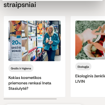
straipsniai
Ekologija
Grožis ir higiena
Ekologinis ženkli
Kokias kosmetikos
LIVIN
priemones renkasi Ineta
Stasiulytė?