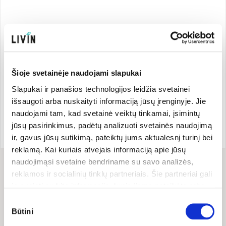
Šioje svetainėje naudojami slapukai
Gamintojas
Slapukai ir panašios technologijos leidžia svetainei
išsaugoti arba nuskaityti informaciją jūsų įrenginyje. Jie
naudojami tam, kad svetainė veiktų tinkamai, įsimintų
Prekės ženklo šalis:
Prekės kodas:
01000011674
jūsų pasirinkimus, padėtų analizuoti svetainės naudojimą
Danija
EAN kodas:
570105800654
ir, gavus jūsų sutikimą, pateiktų jums aktualesnį turinį bei
reklamą. Kai kuriais atvejais informaciją apie jūsų
naudojimąsi svetaine bendriname su savo analizės,
reklamos ir socialinių tinklų partneriais. Šie partneriai gali
Sudėtis
ją susieti su kita informacija, kurią jiems pateikėte arba
Sudėtis (INCI): Aqua, Aloe Barbadensis Leaf Extract*, Coco-
kuri buvo surinkta naudojantis jų paslaugomis. Galite
Sutikimo
Glucoside, Sodium Coco-Sulfate, Glycerin**, Lauryl
pasirinkti, su kuriomis slapukų kategorijomis sutinkate.
Būtini
pasirinkimas
Glucoside, Polyglyceryl-4 Caprate, Sodium Chloride,
Savo sutikimą galite bet kada pakeisti arba atšaukti