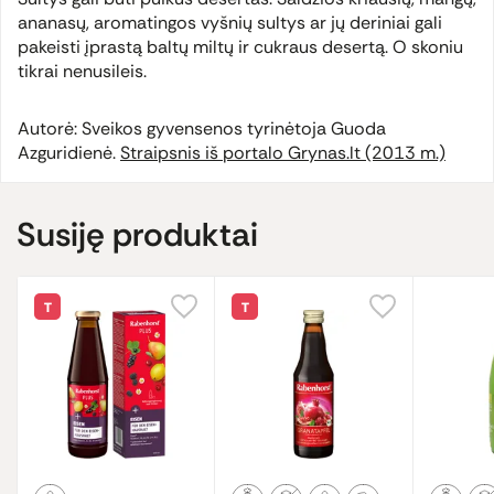
ananasų, aromatingos vyšnių sultys ar jų deriniai gali
pakeisti įprastą baltų miltų ir cukraus desertą. O skoniu
tikrai nenusileis.
Autorė: Sveikos gyvensenos tyrinėtoja Guoda
Azguridienė.
Straipsnis iš portalo Grynas.lt (2013 m.)
Susiję produktai
T
T