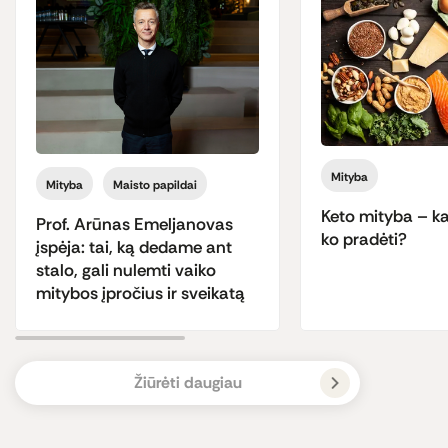
Mityba
Mityba
Maisto papildai
Keto mityba – kas
Prof. Arūnas Emeljanovas
ko pradėti?
įspėja: tai, ką dedame ant
stalo, gali nulemti vaiko
mitybos įpročius ir sveikatą
Žiūrėti daugiau