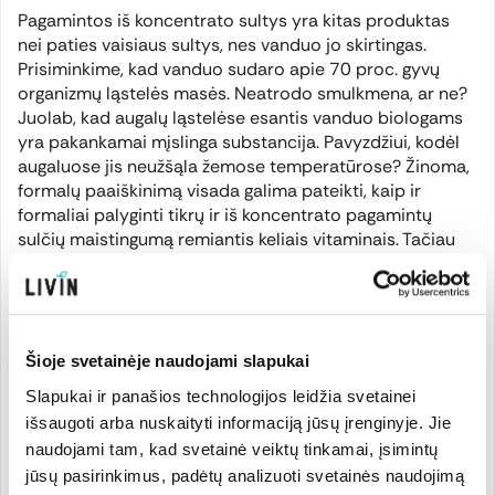
Pagamintos iš koncentrato sultys yra kitas produktas
nei paties vaisiaus sultys, nes vanduo jo skirtingas.
Prisiminkime, kad vanduo sudaro apie 70 proc. gyvų
organizmų ląstelės masės. Neatrodo smulkmena, ar ne?
Juolab, kad augalų ląstelėse esantis vanduo biologams
yra pakankamai mįslinga substancija. Pavyzdžiui, kodėl
augaluose jis neužšąla žemose temperatūrose? Žinoma,
formalų paaiškinimą visada galima pateikti, kaip ir
formaliai palyginti tikrų ir iš koncentrato pagamintų
sulčių maistingumą remiantis keliais vitaminais. Tačiau
tiems, kurie į savo sveikatą nežvelgia formaliai, to
nepakanka.
Neformaliai žvelgiant svarbu, kaip yra iš tikrųjų, o ne tai,
Šioje svetainėje naudojami slapukai
ką galima pamatuoti ir teisiškai įtvirtinti. Šiandien
produktų aprašuose negalima minėti jokios kitos
Slapukai ir panašios technologijos leidžia svetainei
maistinės medžiagos, kaip tik nustatyti 27 vitaminai ir
išsaugoti arba nuskaityti informaciją jūsų įrenginyje. Jie
mikroelementai. Negalima sakyti, kad augale yra, pvz.,
naudojami tam, kad svetainė veiktų tinkamai, įsimintų
antioksidantų, pigmentų, nors egzistuoja mokslo
jūsų pasirinkimus, padėtų analizuoti svetainės naudojimą
institucijų išleistos augalų antioksidantinės galios