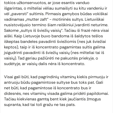
tokios užkonservuotos, ar jose esantis vanduo
išgarintas, o milteliai vėliau sumaišyti su kitu vandeniu ir
vėl „paversti“ sultimis. Pirmasis gamybos būdas vokiškai
vadinamas „mutter zaft“ - motininės sultys. Lietuviškai
nusistovėjusio termino šiam reiškiniui įvardinti neturime.
Sakome „sultys iš šviežių vaisių“. Tačiau ši frazė nėra visai
aiški. Kaip Lietuvoje buvo bandoma iš šaldytos tešlos
iškeptas bandeles pavadinti šviežiomis (nes juk šviežiai
keptos), taip ir iš koncentrato pagamintas sultis galima
įsigudrinti pavadinti iš šviežių vaisių (nes milteliai tai iš
vaisių). Tad geriau pažiūrėti ne pakuotės priekyje, o
sudėtyje, ar vaisių dalis nėra iš koncentrato.
Visai gali būti, kad pagrindinių vitaminų kiekis pirmuoju ir
antruoju būdu pagamintose sultyse bus toks pat. Gali
net būti, kad pagamintose iš koncentrato bus ir
didesnės, nes vitaminų visada galima pridėti papildomai.
Tačiau kiekvienas gamtą bent kiek jaučiantis žmogus
supranta, kad tai toli gražu ne tas pats.