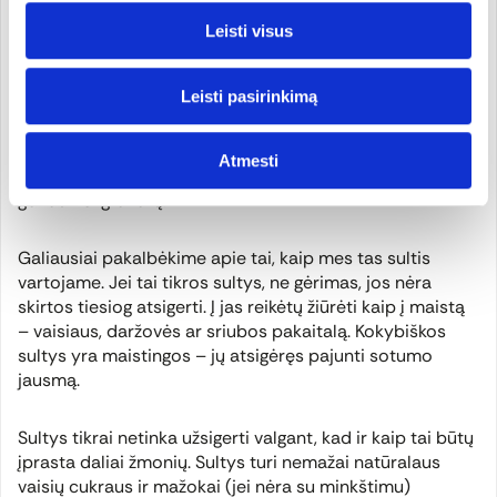
Sulčių gamintojai dideliais kiekiais vaisius perka pigiau
Leisti visus
nei mes prekybos centre. Tačiau jų darbas, tara,
logistika, pardavimas taip pat kainuoja. Jei skaičiai
Leisti pasirinkimą
nesueina, greičiausia sultyse yra vandens. Skonis taip
pat padeda tai nustatyti, tačiau tik tuo atveju, kai esame
ragavę tikrai neskiestų to paties vaisiaus sulčių –
Atmesti
sutiksite, kad praskiestas obuolių sultis atskirsime
geriau nei granatų.
Galiausiai pakalbėkime apie tai, kaip mes tas sultis
vartojame. Jei tai tikros sultys, ne gėrimas, jos nėra
skirtos tiesiog atsigerti. Į jas reikėtų žiūrėti kaip į maistą
– vaisiaus, daržovės ar sriubos pakaitalą. Kokybiškos
sultys yra maistingos – jų atsigėręs pajunti sotumo
jausmą.
Sultys tikrai netinka užsigerti valgant, kad ir kaip tai būtų
įprasta daliai žmonių. Sultys turi nemažai natūralaus
vaisių cukraus ir mažokai (jei nėra su minkštimu)