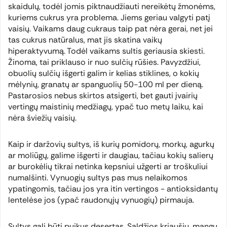
skaidulų, todėl jomis piktnaudžiauti nereikėtų žmonėms,
kuriems cukrus yra problema. Jiems geriau valgyti patį
vaisių. Vaikams daug cukraus taip pat nėra gerai, net jei
tas cukrus natūralus, mat jis skatina vaikų
hiperaktyvumą. Todėl vaikams sultis geriausia skiesti.
Žinoma, tai priklauso ir nuo sulčių rūšies. Pavyzdžiui,
obuolių sulčių išgerti galim ir kelias stiklines, o kokių
mėlynių, granatų ar spanguolių 50-100 ml per dieną.
Pastarosios nebus skirtos atsigerti, bet gauti įvairių
vertingų maistinių medžiagų, ypač tuo metų laiku, kai
nėra šviežių vaisių.
Kaip ir daržovių sultys, iš kurių pomidorų, morkų, agurkų
ar moliūgų, galime išgerti ir daugiau, tačiau kokių salierų
ar burokėlių tikrai netinka kepsniui užgerti ar troškuliui
numalšinti. Vynuogių sultys pas mus nelaikomos
ypatingomis, tačiau jos yra itin vertingos - antioksidantų
lentelėse jos (ypač raudonųjų vynuogių) pirmauja.
Sultys gali būti puikus desertas. Saldžios kriaušių, mangų,