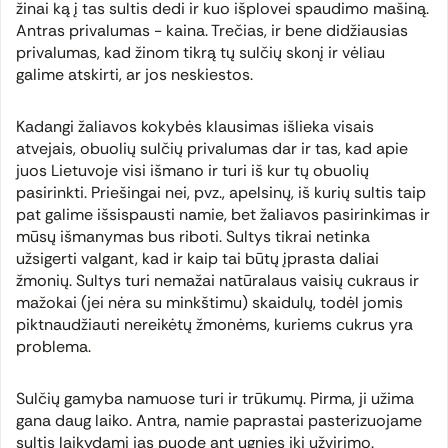
žinai ką į tas sultis dedi ir kuo išplovei spaudimo mašiną.
Antras privalumas - kaina. Trečias, ir bene didžiausias
privalumas, kad žinom tikrą tų sulčių skonį ir vėliau
galime atskirti, ar jos neskiestos.
Kadangi žaliavos kokybės klausimas išlieka visais
atvejais, obuolių sulčių privalumas dar ir tas, kad apie
juos Lietuvoje visi išmano ir turi iš kur tų obuolių
pasirinkti. Priešingai nei, pvz., apelsinų, iš kurių sultis taip
pat galime išsispausti namie, bet žaliavos pasirinkimas ir
mūsų išmanymas bus riboti. Sultys tikrai netinka
užsigerti valgant, kad ir kaip tai būtų įprasta daliai
žmonių. Sultys turi nemažai natūralaus vaisių cukraus ir
mažokai (jei nėra su minkštimu) skaidulų, todėl jomis
piktnaudžiauti nereikėtų žmonėms, kuriems cukrus yra
problema.
Sulčių gamyba namuose turi ir trūkumų. Pirma, ji užima
gana daug laiko. Antra, namie paprastai pasterizuojame
sultis laikydami jas puode ant ugnies iki užvirimo.