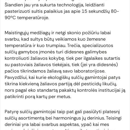
Šiandien jau yra sukurta technologija, leidžianti
pasterizuoti sultis palaikius jas apie 15 sekundžių 80-
90ºC temperatūroje.
Maistingųjų medžiagų ir netgi skonio požiūriu labai
svarbu, kad sultys būtų veikiamos kuo žemesne
temperatūra ir kuo trumpiau. Trečia, specializuotos
sulčių gamybos įmonės turi didesnes galimybes
kontroliuoti žaliavos kokybę, tiek per ilgalaikes sutartis
su pastoviais žaliavos tiekėjais, tiek (jei yra didesnės)
pačios tikrindamos žaliavą savo laboratorijose.
Pavyzdžiui, kai kurie ekologiškų sulčių gamintojai patys
tikrina kiekvieną žaliavos partiją dėl pesticidų likučių,
nors pagal eko standartą pakaktų kontrolės institucijai ją
patikrinti porą kartų per metus.
Patyrę sulčių gamintojai taip pat gali pasiūlyti platesnį
sulčių asortimentą bei harmoningus jų derinius. Teisingi
deriniai yra labai svarbus aspektas, ypač kai mes