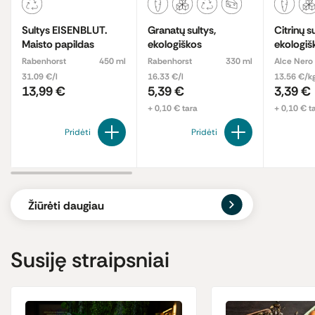
Sultys EISENBLUT.
Granatų sultys,
Citrinų su
Maisto papildas
ekologiškos
ekologiš
Rabenhorst
450 ml
Rabenhorst
330 ml
Alce Nero
31.09 €/l
16.33 €/l
13.56 €/k
13,99 €
5,39 €
3,39 €
+ 0,10 € tara
+ 0,10 € t
Pridėti
Pridėti
Žiūrėti daugiau
Susiję straipsniai