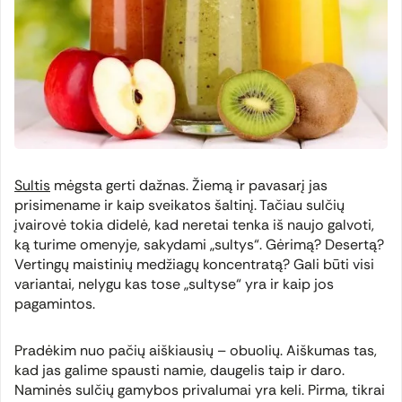
Sultis
mėgsta gerti dažnas. Žiemą ir pavasarį jas
prisimename ir kaip sveikatos šaltinį. Tačiau sulčių
įvairovė tokia didelė, kad neretai tenka iš naujo galvoti,
ką turime omenyje, sakydami „sultys“. Gėrimą? Desertą?
Vertingų maistinių medžiagų koncentratą? Gali būti visi
variantai, nelygu kas tose „sultyse“ yra ir kaip jos
pagamintos.
Pradėkim nuo pačių aiškiausių – obuolių. Aiškumas tas,
kad jas galime spausti namie, daugelis taip ir daro.
Naminės sulčių gamybos privalumai yra keli. Pirma, tikrai