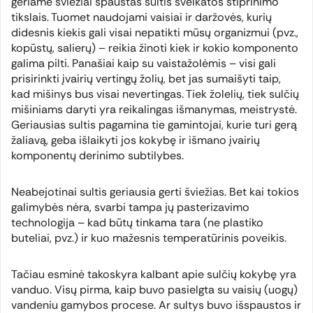
geriame šviežiai spaustas sultis sveikatos stiprinimo
tikslais. Tuomet naudojami vaisiai ir daržovės, kurių
didesnis kiekis gali visai nepatikti mūsų organizmui (pvz.,
kopūstų, salierų) – reikia žinoti kiek ir kokio komponento
galima pilti. Panašiai kaip su vaistažolėmis – visi gali
prisirinkti įvairių vertingų žolių, bet jas sumaišyti taip,
kad mišinys bus visai nevertingas. Tiek žolelių, tiek sulčių
mišiniams daryti yra reikalingas išmanymas, meistrystė.
Geriausias sultis pagamina tie gamintojai, kurie turi gerą
žaliavą, geba išlaikyti jos kokybę ir išmano įvairių
komponentų derinimo subtilybes.
Neabejotinai sultis geriausia gerti šviežias. Bet kai tokios
galimybės nėra, svarbi tampa jų pasterizavimo
technologija – kad būtų tinkama tara (ne plastiko
buteliai, pvz.) ir kuo mažesnis temperatūrinis poveikis.
Tačiau esminė takoskyra kalbant apie sulčių kokybę yra
vanduo. Visų pirma, kaip buvo pasielgta su vaisių (uogų)
vandeniu gamybos procese. Ar sultys buvo išspaustos ir