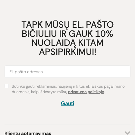
TAPK MŪSŲ EL. PAŠTO
BIČIULIU IR GAUK 10%
NUOLAIDĄ KITAM
APSIPIRKIMUI!
Sutinku gauti reklaminius, naujienų ir kitus el. laiškus pagal mano
duomenis, kaip išdėstyta mūsų
privatumo politikoje
.
Gauti
Klientų aptarnavimas