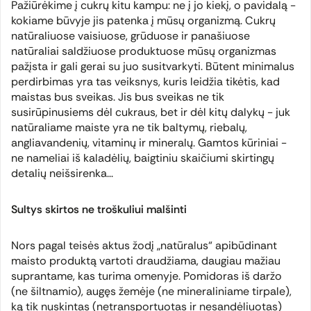
Pažiūrėkime į cukrų kitu kampu: ne į jo kiekį, o pavidalą -
kokiame būvyje jis patenka į mūsų organizmą. Cukrų
natūraliuose vaisiuose, grūduose ir panašiuose
natūraliai saldžiuose produktuose mūsų organizmas
pažįsta ir gali gerai su juo susitvarkyti. Būtent minimalus
perdirbimas yra tas veiksnys, kuris leidžia tikėtis, kad
maistas bus sveikas. Jis bus sveikas ne tik
susirūpinusiems dėl cukraus, bet ir dėl kitų dalykų - juk
natūraliame maiste yra ne tik baltymų, riebalų,
angliavandenių, vitaminų ir mineralų. Gamtos kūriniai -
ne nameliai iš kaladėlių, baigtiniu skaičiumi skirtingų
detalių neišsirenka...
Sultys skirtos ne troškuliui malšinti
Nors pagal teisės aktus žodį „natūralus“ apibūdinant
maisto produktą vartoti draudžiama, daugiau mažiau
suprantame, kas turima omenyje. Pomidoras iš daržo
(ne šiltnamio), augęs žemėje (ne mineraliniame tirpale),
ką tik nuskintas (netransportuotas ir nesandėliuotas)