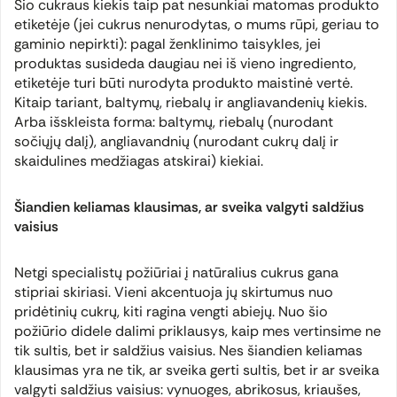
Šio cukraus kiekis taip pat nesunkiai matomas produkto
etiketėje (jei cukrus nenurodytas, o mums rūpi, geriau to
gaminio nepirkti): pagal ženklinimo taisykles, jei
produktas susideda daugiau nei iš vieno ingrediento,
etiketėje turi būti nurodyta produkto maistinė vertė.
Kitaip tariant, baltymų, riebalų ir angliavandenių kiekis.
Arba išskleista forma: baltymų, riebalų (nurodant
sočiųjų dalį), angliavandnių (nurodant cukrų dalį ir
skaidulines medžiagas atskirai) kiekiai.
Šiandien keliamas klausimas, ar sveika valgyti saldžius
vaisius
Netgi specialistų požiūriai į natūralius cukrus gana
stipriai skiriasi. Vieni akcentuoja jų skirtumus nuo
pridėtinių cukrų, kiti ragina vengti abiejų. Nuo šio
požiūrio didele dalimi priklausys, kaip mes vertinsime ne
tik sultis, bet ir saldžius vaisius. Nes šiandien keliamas
klausimas yra ne tik, ar sveika gerti sultis, bet ir ar sveika
valgyti saldžius vaisius: vynuoges, abrikosus, kriaušes,