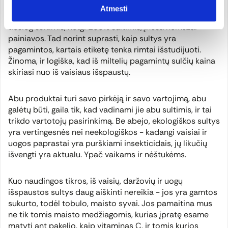
iš šių sulčių gauto koncentrato, vėliau sumaišyto su
Atmesti
vandeniu. Tai, kad ir vienas, ir kitas produktas vadinamas
tiesiog sultimis, netgi 100% sultimis, įneša nemažai
painiavos. Tad norint suprasti, kaip sultys yra
pagamintos, kartais etiketę tenka rimtai išstudijuoti.
Žinoma, ir logiška, kad iš miltelių pagamintų sulčių kaina
skiriasi nuo iš vaisiaus išspaustų.
Abu produktai turi savo pirkėją ir savo vartojimą, abu
galėtų būti, gaila tik, kad vadinami jie abu sultimis, ir tai
trikdo vartotojų pasirinkimą. Be abejo, ekologiškos sultys
yra vertingesnės nei neekologiškos - kadangi vaisiai ir
uogos paprastai yra purškiami insekticidais, jų likučių
išvengti yra aktualu. Ypač vaikams ir nėštukėms.
Kuo naudingos tikros, iš vaisių, daržovių ir uogų
išspaustos sultys daug aiškinti nereikia - jos yra gamtos
sukurto, todėl tobulo, maisto syvai. Jos pamaitina mus
ne tik tomis maisto medžiagomis, kurias įpratę esame
matyti ant pakelio, kaip vitaminas C, ir tomis kurios