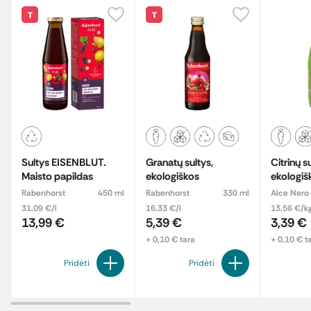
T
T
Sultys EISENBLUT.
Granatų sultys,
Citrinų su
Maisto papildas
ekologiškos
ekologiš
Rabenhorst
450 ml
Rabenhorst
330 ml
Alce Nero
31.09 €/l
16.33 €/l
13.56 €/k
13,99 €
5,39 €
3,39 €
+ 0,10 € tara
+ 0,10 € t
Pridėti
Pridėti