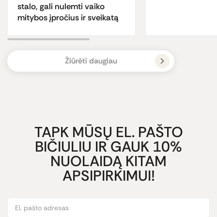
stalo, gali nulemti vaiko
mitybos įpročius ir sveikatą
Žiūrėti daugiau
TAPK MŪSŲ EL. PAŠTO
BIČIULIU IR GAUK 10%
NUOLAIDĄ KITAM
APSIPIRKIMUI!