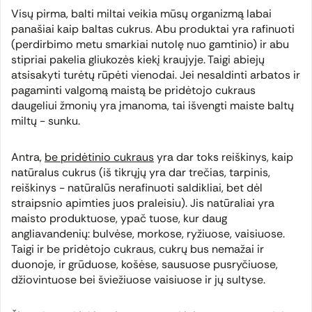
Visų pirma, balti miltai veikia mūsų organizmą labai
panašiai kaip baltas cukrus. Abu produktai yra rafinuoti
(perdirbimo metu smarkiai nutolę nuo gamtinio) ir abu
stipriai pakelia gliukozės kiekį kraujyje. Taigi abiejų
atsisakyti turėtų rūpėti vienodai. Jei nesaldinti arbatos ir
pagaminti valgomą maistą be pridėtojo cukraus
daugeliui žmonių yra įmanoma, tai išvengti maiste baltų
miltų - sunku.
Antra,
be pridėtinio cukraus
yra dar toks reiškinys, kaip
natūralus cukrus (iš tikrųjų yra dar trečias, tarpinis,
reiškinys - natūralūs nerafinuoti saldikliai, bet dėl
straipsnio apimties juos praleisiu). Jis natūraliai yra
maisto produktuose, ypač tuose, kur daug
angliavandenių: bulvėse, morkose, ryžiuose, vaisiuose.
Taigi ir be pridėtojo cukraus, cukrų bus nemažai ir
duonoje, ir grūduose, košėse, sausuose pusryčiuose,
džiovintuose bei šviežiuose vaisiuose ir jų sultyse.