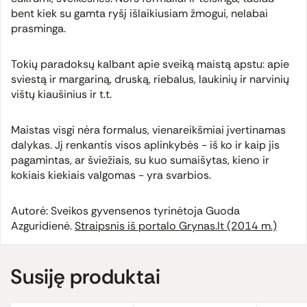
bent kiek su gamta ryšį išlaikiusiam žmogui, nelabai
prasminga.
Tokių paradoksų kalbant apie sveiką maistą apstu: apie
sviestą ir margariną, druską, riebalus, laukinių ir narvinių
vištų kiaušinius ir t.t.
Maistas visgi nėra formalus, vienareikšmiai įvertinamas
dalykas. Jį renkantis visos aplinkybės - iš ko ir kaip jis
pagamintas, ar šviežiais, su kuo sumaišytas, kieno ir
kokiais kiekiais valgomas - yra svarbios.
Autorė: Sveikos gyvensenos tyrinėtoja Guoda
Azguridienė.
Straipsnis iš portalo Grynas.lt (2014 m.)
Susiję produktai