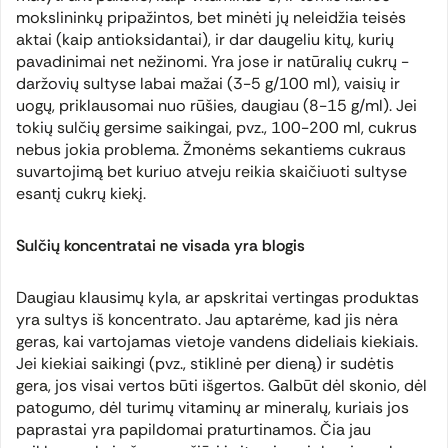
mokslininkų pripažintos, bet minėti jų neleidžia teisės
aktai (kaip antioksidantai), ir dar daugeliu kitų, kurių
pavadinimai net nežinomi. Yra jose ir natūralių cukrų -
daržovių sultyse labai mažai (3-5 g/100 ml), vaisių ir
uogų, priklausomai nuo rūšies, daugiau (8-15 g/ml). Jei
tokių sulčių gersime saikingai, pvz., 100-200 ml, cukrus
nebus jokia problema. Žmonėms sekantiems cukraus
suvartojimą bet kuriuo atveju reikia skaičiuoti sultyse
esantį cukrų kiekį.
Sulčių koncentratai ne visada yra blogis
Daugiau klausimų kyla, ar apskritai vertingas produktas
yra sultys iš koncentrato. Jau aptarėme, kad jis nėra
geras, kai vartojamas vietoje vandens dideliais kiekiais.
Jei kiekiai saikingi (pvz., stiklinė per dieną) ir sudėtis
gera, jos visai vertos būti išgertos. Galbūt dėl skonio, dėl
patogumo, dėl turimų vitaminų ar mineralų, kuriais jos
paprastai yra papildomai praturtinamos. Čia jau