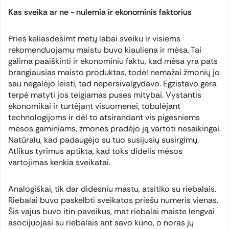
Kas sveika ar ne - nulemia ir ekonominis faktorius
Prieš keliasdešimt metų labai sveiku ir visiems
rekomenduojamu maistu buvo kiauliena ir mėsa. Tai
galima paaiškinti ir ekonominiu faktu, kad mėsa yra pats
brangiausias maisto produktas, todėl nemažai žmonių jo
sau negalėjo leisti, tad nepersivalgydavo. Egzistavo gera
terpė matyti jos teigiamas puses mitybai. Vystantis
ekonomikai ir turtėjant visuomenei, tobulėjant
technologijoms ir dėl to atsirandant vis pigesniems
mėsos gaminiams, žmonės pradėjo ją vartoti nesaikingai.
Natūralu, kad padaugėjo su tuo susijusių susirgimų.
Atlikus tyrimus aptikta, kad toks didelis mėsos
vartojimas kenkia sveikatai.
Analogiškai, tik dar didesniu mastu, atsitiko su riebalais.
Riebalai buvo paskelbti sveikatos priešu numeris vienas.
Šis vajus buvo itin paveikus, mat riebalai maiste lengvai
asocijuojasi su riebalais ant savo kūno, o noras jų