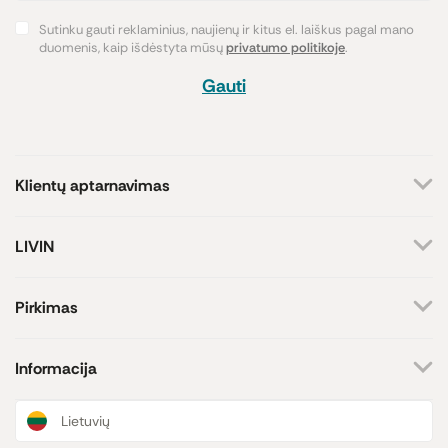
Sutinku gauti reklaminius, naujienų ir kitus el. laiškus pagal mano
duomenis, kaip išdėstyta mūsų
privatumo politikoje
.
Gauti
Klientų aptarnavimas
+370 659 44144
LIVIN
Rašyti užklausą
Apie mus
Kontaktai
Atsakome darbo dienomis
Pirkimas
8-17 val.
Parduotuvės
Atsiskaitymo būdai
Prekių ženklai
Pristatymas
Informacija
Paramos iniciatyva
Prekių grąžinimas
Lojalumo programa
Dovanų kuponai
Naujienos ir straipsniai
Lietuvių