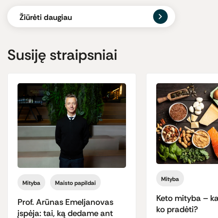
Žiūrėti daugiau
Susiję straipsniai
Mityba
Mityba
Maisto papildai
Keto mityba – kas
Prof. Arūnas Emeljanovas
ko pradėti?
įspėja: tai, ką dedame ant