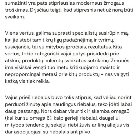
sumažinti yra pats stipriausias modernaus žmogaus
troškimas. Drįsčiau teigti, kad stipresnis net už norą būti
sveikam.
Viena vertus, galima suprasti specialistų susirūpinimą,
kai jie stebi tam tikrų ligų padažnėjimą ir tyrimų,
susiejančių tai su mitybos įpročiais, rezultatus. Kita
vertus, tokie kategoriški vajai patys prisideda prie
atskirų produktų nulemtų sveikatos sutrikimų. Žmonės
ima visiškai vengti tuo metu kritikuojamo maisto ir
neproporcingai metasi prie kitų produktų - nes valgyti
kažką vis tiek reikia.
Vajus prieš riebalus buvo toks stiprus, kad vėliau norint
perduoti žinutę apie naudingus riebalus, teko įdėti labai
daug pastangų. Nors dabar visur tik ir skamba omega3
(kai kur su omega 6), kaip gerieji riebalai, daugeliui
mitybos tendencijų sekėjui riebi žuvis ar linų aliejus vis
dar asocijuojasi su riebalais ant pilvo.