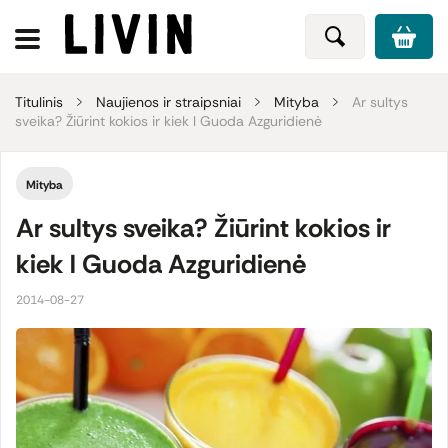
Titulinis
Naujienos ir straipsniai
Mityba
Ar sultys
sveika? Žiūrint kokios ir kiek l Guoda Azguridienė
Mityba
Ar sultys sveika? Žiūrint kokios ir
kiek l Guoda Azguridienė
2014-08-27