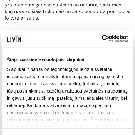
yra pats pats geriausias. Jei tokio neturim, renkamės
kurį nors su šiais trūkumais, arba konservuotą pomidorą,
jo tyrę ar sultis.
Beje, jos gali būti pagamintos ir pačių pačių geriausių
pomidorų. Kas geriau, ar konservuotas geras pomidoras,
ar „šviežias“ dirbtinai išaugintas - jau bus asmeninis
pasirinkimas. Pomidorų atveju mūsų dienų herojus
cukrus nėra aktualus, bet paimkime kriaušę ar persiką.
Šioje svetainėje naudojami slapukai
Kadangi vaisiai šie saldūs, išspaudus sultis jose cukraus
Slapukai ir panašios technologijos leidžia svetainei
koncentracija bus gerokai didesnė nei vaisiuose. Kai kam
išsaugoti arba nuskaityti informaciją jūsų įrenginyje. Jie
ji gali būti ir per didelė. Tuomet reikia tiesiog pamažinti
naudojami tam, kad svetainė veiktų tinkamai, įsimintų
kiekį. Mėgstantiems operuoti maistinėmis sudėtimis
jūsų pasirinkimus, padėtų analizuoti svetainės naudojimą
bendra taisyklė yra tokia: kuo saldžiame produkte
ir, gavus jūsų sutikimą, pateiktų jums aktualesnį turinį bei
mažiau skaidulinių medžiagų, tuo tas saldumas stipriau
reklamą. Kai kuriais atvejais informaciją apie jūsų
paveiks mūsų organizmą ir pakels cukraus kiekį. Būtent
šis aspektas verčia atidžiau pažvelgti į sultis - kokias jas
naudojimąsi svetaine bendriname su savo analizės,
rinktis ir kiek jų vartoti.
reklamos ir socialinių tinklų partneriais. Šie partneriai gali
ją susieti su kita informacija, kurią jiems pateikėte arba
kuri buvo surinkta naudojantis jų paslaugomis. Galite