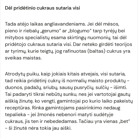
Dėl pridėtinio cukraus sutaria visi
Tada atėjo laikas angliavandeniams. Jei dėl mėsos,
pieno ir riebalų „gerumo“ ar „blogumo“ tarp tyrėjų bei
mitybos specialistų esama skirtingų nuomonių, tai dėl
pridėtojo cukraus sutaria visi. Dar neteko girdėti teorijos
ar tyrimų, kurie teigtų, jog rafinuotas (baltas) cukrus yra
sveikas maistas.
Atrodytų puiku, kaip jokiais kitais atvejais, visi sutaria,
tad reikia pridėtinį cukrų iš normalių maisto produktų -
duonos, padažų, sriubų, sausų pusryčių, sulčių - išimti.
Tai padaryti tikrai nebūtų sunku, nes jei vartotojai gautų
aiškią žinutę, ko vengti, gamintojai po kurio laiko pakeistų
receptūras. Rinka gamintojams pasirinkimo nedaug
tepalieka - jei žmonės nebenori matyti sudėtyje
cukraus, jis ten ir nebededamas. Tačiau yra vienas „bet“
- ši žinutė nėra tokia jau aiški.