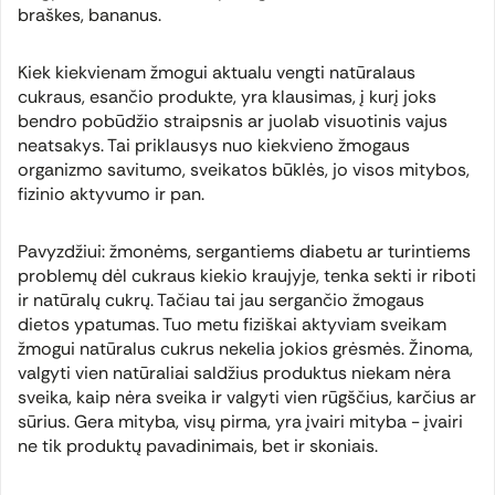
braškes, bananus.
Kiek kiekvienam žmogui aktualu vengti natūralaus
cukraus, esančio produkte, yra klausimas, į kurį joks
bendro pobūdžio straipsnis ar juolab visuotinis vajus
neatsakys. Tai priklausys nuo kiekvieno žmogaus
organizmo savitumo, sveikatos būklės, jo visos mitybos,
fizinio aktyvumo ir pan.
Pavyzdžiui: žmonėms, sergantiems diabetu ar turintiems
problemų dėl cukraus kiekio kraujyje, tenka sekti ir riboti
ir natūralų cukrų. Tačiau tai jau sergančio žmogaus
dietos ypatumas. Tuo metu fiziškai aktyviam sveikam
žmogui natūralus cukrus nekelia jokios grėsmės. Žinoma,
valgyti vien natūraliai saldžius produktus niekam nėra
sveika, kaip nėra sveika ir valgyti vien rūgščius, karčius ar
sūrius. Gera mityba, visų pirma, yra įvairi mityba - įvairi
ne tik produktų pavadinimais, bet ir skoniais.