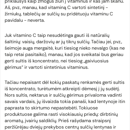
priklausys kaip žmogus žiūri į vitaminus ir kas jam skanu.
Aš, pvz., manau, kad vitaminą C vartoti sintetinį -
žirniukų, tablečių ar sulčių su pridėtuoju vitaminu C
pavidalu - neverta.
Juk vitamino C taip nesudėtinga gauti iš natūralių
šaltinių: vaisių, daržovių ar jų tikrų sulčių. Tačiau jei, pvz.,
šeimoje auga mergaitė, kuri tiesiog nieko nevalgo (kas ne
taip retai pasitaiko), manau, kad jos sveikatai bus geriau
gerti sultis iš koncentrato, nei tiesiog „gaiviuosius
gėrimus“ ir vartoti sintetinius vitaminus.
Tačiau nepaisant dėl kokių paskatų renkamės gerti sultis
iš koncentrato, turėtumėm atkreipti dėmesį į jų sudėtį.
Nors sultis, nektarus ir sulčių gėrimus privaloma vadinti
savais vardais, jų išvaizda tokia panaši, kad lentynoje itin
paprasta to skirtumo nepastebėti. Tokiuose
produktuose galima rasti visokiausių priedų: dirbtinių
aromatų, įvairių saldiklių. Prieš rašydama straipsnį
peržiūrėjau dviejų prekybos centrų sulčių lentynas ir