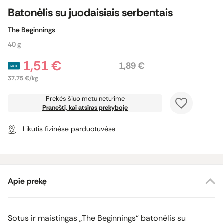
Batonėlis su juodaisiais serbentais
The Beginnings
40 g
1,51 €
1,89 €
37.75 €/kg
Prekės šiuo metu neturime
Pranešti, kai atsiras prekyboje
Likutis fizinėse parduotuvėse
Apie prekę
Sotus ir maistingas „The Beginnings“ batonėlis su