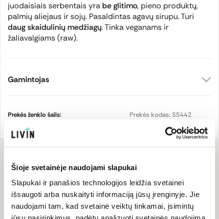
juodaisiais serbentais yra
be glitimo
, pieno produktų,
palmių aliejaus ir sojų. Pasaldintas agavų sirupu. Turi
daug skaidulinių medžiagų
. Tinka veganams ir
žaliavalgiams (raw).
Gamintojas
Prekės ženklo šalis:
Prekės kodas:
SS442
Latvija
EAN kodas:
475101889146
Sudėtis
Šioje svetainėje naudojami slapukai
Slapukai ir panašios technologijos leidžia svetainei
Sudedamosios dalys: datulės,
avižiniai
dribsniai be glitimo,
juodųjų serbentų cukatos 13% (juodieji serbentai,
išsaugoti arba nuskaityti informaciją jūsų įrenginyje. Jie
cukrus),
migdolai
, kokosų drožlės, juodųjų serbentų sulčių
naudojami tam, kad svetainė veiktų tinkamai, įsimintų
koncentratas, raudonųjų serbentų sulčių koncentratas, agavų
jūsų pasirinkimus, padėtų analizuoti svetainės naudojimą