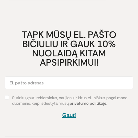
TAPK MŪSŲ EL. PAŠTO
BIČIULIU IR GAUK 10%
NUOLAIDĄ KITAM
APSIPIRKIMUI!
Sutinku gauti reklaminius, naujienų ir kitus el. laiškus pagal mano
duomenis, kaip išdėstyta mūsų
privatumo politikoje
.
Gauti