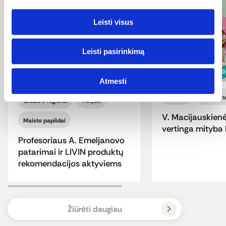
Leisti visus
Leisti pasirinkimą
Atmesti
Mityba
Be glitim
Grožis ir higiena
Mityba
V. Macijauskienė
Maisto papildai
vertinga mityba 
Profesoriaus A. Emeljanovo
patarimai ir LIVIN produktų
rekomendacijos aktyviems
Žiūrėti daugiau