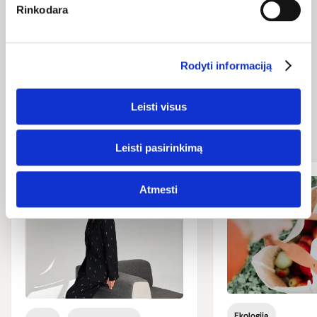
Rinkodara
Rodyti informaciją
Naujienos ir
Leisti visus
straipsniai
Leisti pasirinkimą
Atmesti
Ekologija