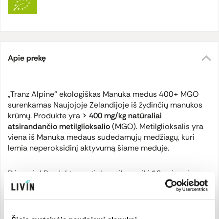
Apie prekę
„Tranz Alpine“ ekologiškas Manuka medus 400+ MGO
surenkamas Naujojoje Zelandijoje iš žydinčių manukos
krūmų. Produkte yra
> 400 mg/kg natūraliai
atsirandančio metilglioksalio
(MGO). Metilglioksalis yra
viena iš Manuka medaus sudedamųjų medžiagų, kuri
lemia neperoksidinį aktyvumą šiame meduje.
Dėmesio! Produktas netinka vaikams iki 12 mėnesių.
Perdirbto plastiko pakuotėje.