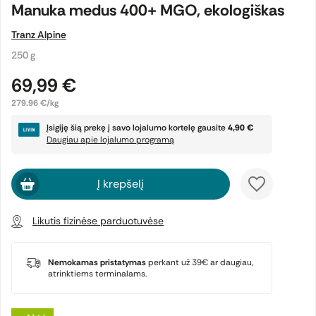
Manuka medus 400+ MGO, ekologiškas
Tranz Alpine
250 g
69,99 €
279.96 €/kg
Įsigiję šią prekę į savo lojalumo kortelę gausite
4,90 €
Daugiau apie lojalumo programą
Į krepšelį
Likutis fizinėse parduotuvėse
Nemokamas pristatymas
perkant už 39€ ar daugiau,
atrinktiems terminalams.