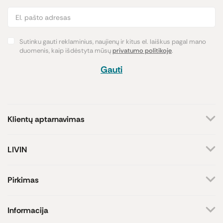
Sutinku gauti reklaminius, naujienų ir kitus el. laiškus pagal mano
duomenis, kaip išdėstyta mūsų
privatumo politikoje
.
Gauti
Klientų aptarnavimas
+370 659 44144
LIVIN
Rašyti užklausą
Apie mus
Kontaktai
Atsakome darbo dienomis
Pirkimas
8-17 val.
Parduotuvės
Atsiskaitymo būdai
Prekių ženklai
Pristatymas
Informacija
Paramos iniciatyva
Prekių grąžinimas
Lojalumo programa