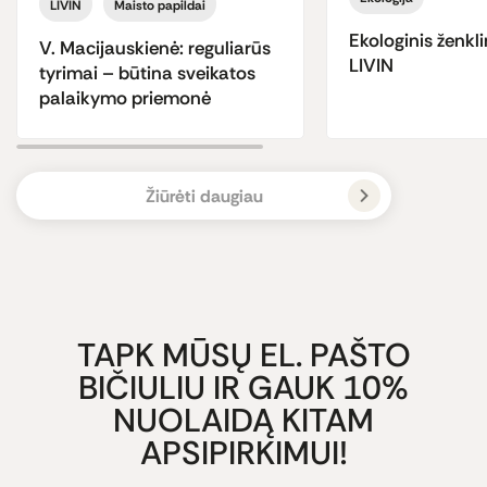
LIVIN
Maisto papildai
Ekologinis ženkli
V. Macijauskienė: reguliarūs
LIVIN
tyrimai – būtina sveikatos
palaikymo priemonė
Žiūrėti daugiau
TAPK MŪSŲ EL. PAŠTO
BIČIULIU IR GAUK 10%
NUOLAIDĄ KITAM
APSIPIRKIMUI!