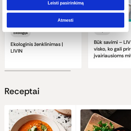
Leisti pasirinkimą
Atmesti
Mityba
Ekologija
Būk savimi – LIV
Ekologinis ženklinimas |
visko, ko gali prir
LIVIN
įvairiausioms m
Receptai