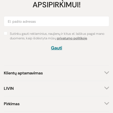
APSIPIRKIMUI!
Sutinku gauti reklaminius, naujienų ir kitus el. laiškus pagal mano
duomenis, kaip išdėstyta mūsų
privatumo politikoje
.
Gauti
Klientų aptarnavimas
+370 659 44144
LIVIN
Rašyti užklausą
Apie mus
Kontaktai
Atsakome darbo dienomis
Pirkimas
8-17 val.
Parduotuvės
Atsiskaitymo būdai