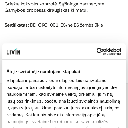
Griežta kokybės kontrolė. Sąžininga partnerystė.
Gamybos procesas draugiškas klimatui.
Sertifikatas:
DE-ÖKO-001, ES/ne ES žemės ūkis
Gamintojas
Prekės ženklo šalis:
Prekės kodas:
PM60
Šioje svetainėje naudojami slapukai
Vokietija
EAN kodas:
401234616880
Slapukai ir panašios technologijos leidžia svetainei
išsaugoti arba nuskaityti informaciją jūsų įrenginyje. Jie
naudojami tam, kad svetainė veiktų tinkamai, įsimintų
Sudėtis
jūsų pasirinkimus, padėtų analizuoti svetainės naudojimą
ir, gavus jūsų sutikimą, pateiktų jums aktualesnį turinį bei
Sudedamosios dalys: kalendros*, anyžiai*, kuminai*, Ceilono
reklamą. Kai kuriais atvejais informaciją apie jūsų
cinamonas*, juodieji pipirai*, kardamonai*, muskatas*, lauro
naudojimąsi svetaine bendriname su savo analizės,
lapai*, gvazdikėliai.