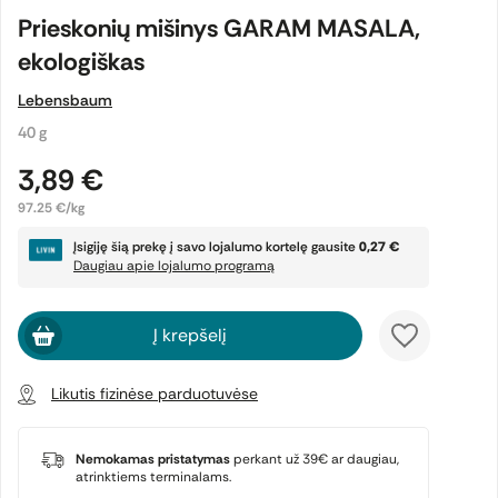
Prieskonių mišinys GARAM MASALA,
ekologiškas
Lebensbaum
40 g
3,89 €
97.25 €/kg
Įsigiję šią prekę į savo lojalumo kortelę gausite
0,27 €
Daugiau apie lojalumo programą
Į krepšelį
Likutis fizinėse parduotuvėse
Nemokamas pristatymas
perkant už 39€ ar daugiau,
atrinktiems terminalams.