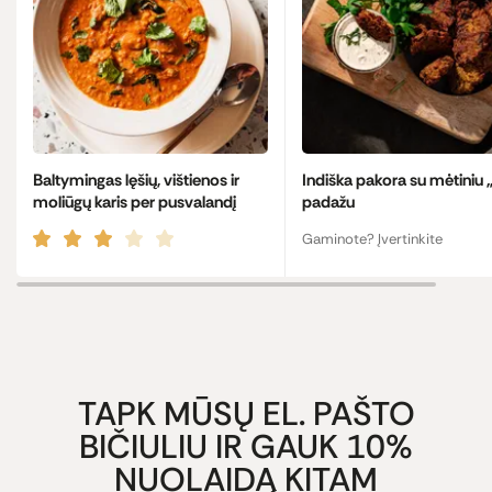
Baltymingas lęšių, vištienos ir
Indiška pakora su mėtiniu „
moliūgų karis per pusvalandį
padažu
Gaminote? Įvertinkite
TAPK MŪSŲ EL. PAŠTO
BIČIULIU IR GAUK 10%
NUOLAIDĄ KITAM