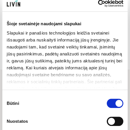
Kita informacija
Šioje svetainėje naudojami slapukai
Slapukai ir panašios technologijos leidžia svetainei
Gamintojas
išsaugoti arba nuskaityti informaciją jūsų įrenginyje. Jie
naudojami tam, kad svetainė veiktų tinkamai, įsimintų
jūsų pasirinkimus, padėtų analizuoti svetainės naudojimą
Prekės ženklo šalis:
Prekės kodas:
GAR122
ir, gavus jūsų sutikimą, pateiktų jums aktualesnį turinį bei
Vokietija
EAN kodas:
401563782298
reklamą. Kai kuriais atvejais informaciją apie jūsų
naudojimąsi svetaine bendriname su savo analizės,
reklamos ir socialinių tinklų partneriais. Šie partneriai gali
Sudėtis
ją susieti su kita informacija, kurią jiems pateikėte arba
kuri buvo surinkta naudojantis jų paslaugomis. Galite
Sudedamosios dalys: ryžių miltai*, pilno grūdo ryžių miltai*,
Sutikimo
pasirinkti, su kuriomis slapukų kategorijomis sutinkate.
tapijokos krakmolas*, kepimo milteliai (tešlos kildymo
Būtini
pasirinkimas
medžiaga: natrio hidrokarbonatas, rūgštingumą reguliuojanti
Savo sutikimą galite bet kada pakeisti arba atšaukti
medžiaga: monokalio tartratas, kukurūzų krakmolas*), jūros
slapukų nustatymuose. Atkreipiame dėmesį, kad
Nuostatos
druska.
atsisakius tam tikrų slapukų dalis svetainės funkcijų gali
*– iš ekologinių ūkių.