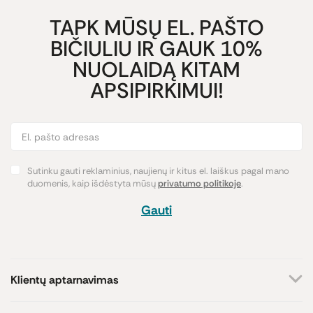
TAPK MŪSŲ EL. PAŠTO
BIČIULIU IR GAUK 10%
NUOLAIDĄ KITAM
APSIPIRKIMUI!
Sutinku gauti reklaminius, naujienų ir kitus el. laiškus pagal mano
duomenis, kaip išdėstyta mūsų
privatumo politikoje
.
Gauti
Klientų aptarnavimas
+370 659 44144