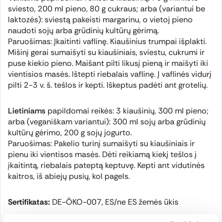
sviesto, 200 ml pieno, 80 g cukraus; arba (variantui be
laktozės): sviestą pakeisti margarinu, o vietoj pieno
naudoti sojų arba grūdinių kultūrų gėrimą.
Paruošimas: Įkaitinti vaflinę. Kiaušinius trumpai išplakti.
Mišinį gerai sumaišyti su kiaušiniais, sviestu, cukrumi ir
puse kiekio pieno. Maišant pilti likusį pieną ir maišyti iki
vientisios masės. Ištepti riebalais vaflinę. Į vaflinės vidurį
pilti 2-3 v. š. tešlos ir kepti. Iškeptus padėti ant grotelių.
Lietiniams
papildomai reikės: 3 kiaušinių, 300 ml pieno;
arba (veganiškam variantui): 300 ml sojų arba grūdinių
kultūrų gėrimo, 200 g sojų jogurto.
Paruošimas: Pakelio turinį sumaišyti su kiaušiniais ir
pienu iki vientisos masės. Dėti reikiamą kiekį tešlos į
įkaitintą, riebalais pateptą keptuvę. Kepti ant vidutinės
kaitros, iš abiejų pusių, kol pagels.
Sertifikatas:
DE-ÖKO-007, ES/ne ES žemės ūkis