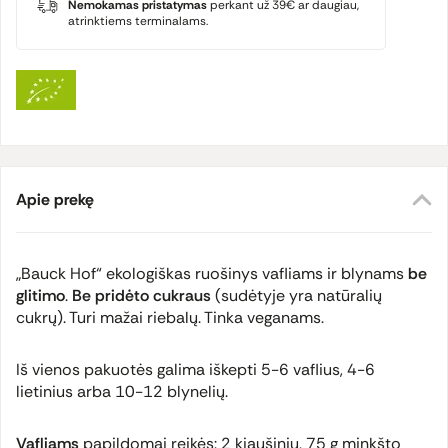
Nemokamas pristatymas
perkant už 39€ ar daugiau,
atrinktiems terminalams.
Apie prekę
„Bauck Hof“ ekologiškas ruošinys vafliams ir blynams
be
glitimo
.
Be pridėto cukraus
(sudėtyje yra natūralių
cukrų). Turi mažai riebalų. Tinka veganams.
Iš vienos pakuotės galima iškepti 5-6 vaflius, 4-6
lietinius arba 10-12 blynelių.
Vafliams
papildomai reikės: 2 kiaušinių, 75 g minkšto