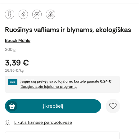
Ruošinys vafliams ir blynams, ekologiškas
Bauck Mühle
200 g
3,39 €
16.95 €/kg
Įsigiję šią prekę į savo lojalumo kortelę gausite
0,24 €
Daugiau apie lojalumo programą
Į krepšelį
Likutis fizinėse parduotuvėse