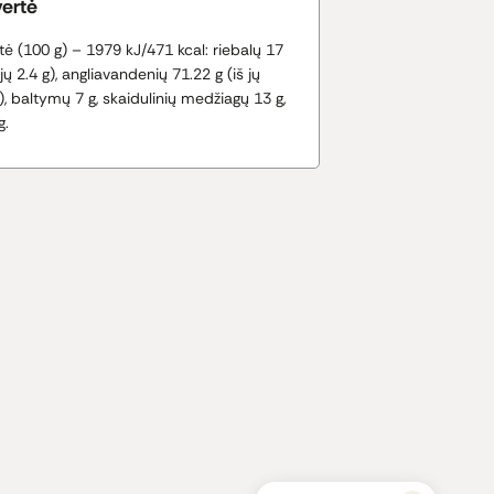
vertė
tė (100 g) – 1979 kJ/471 kcal: riebalų 17
ųjų 2.4 g), angliavandenių 71.22 g (iš jų
), baltymų 7 g, skaidulinių medžiagų 13 g,
g.