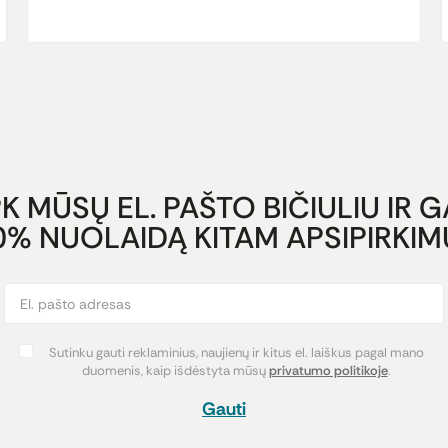
K MŪSŲ EL. PAŠTO BIČIULIU IR 
0% NUOLAIDĄ KITAM APSIPIRKIMU
Sutinku gauti reklaminius, naujienų ir kitus el. laiškus pagal mano
duomenis, kaip išdėstyta mūsų
privatumo politikoje
.
Gauti