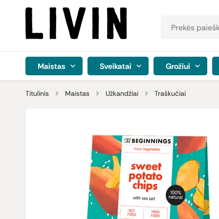
Maistas
Sveikatai
Grožiui
Titulinis
Maistas
Užkandžiai
Traškučiai