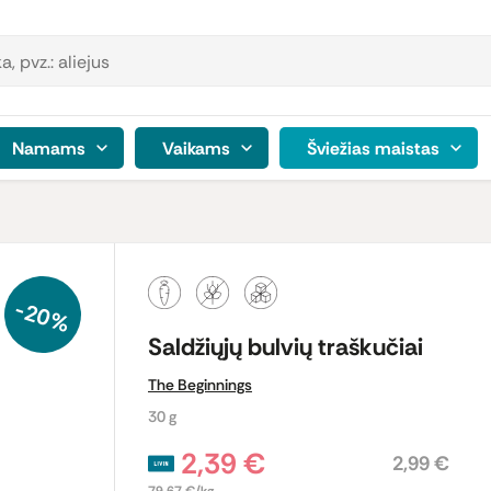
Namams
Vaikams
Šviežias maistas
-20%
Saldžiųjų bulvių traškučiai
The Beginnings
30 g
2,39 €
2,99 €