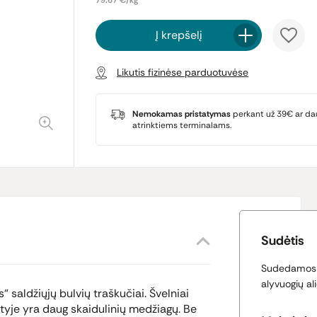
79.67 €/kg
Į krepšelį
Likutis fizinėse parduotuvėse
Nemokamas pristatymas
perkant už 39€ ar da
atrinktiems terminalams.
Sudėtis
Sudedamosio
alyvuogių ali
 saldžiųjų bulvių traškučiai. Švelniai
dėtyje yra daug skaidulinių medžiagų. Be