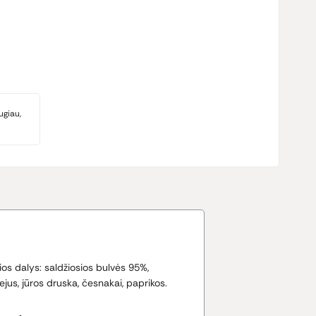
ugiau,
s dalys: saldžiosios bulvės 95%,
ejus, jūros druska, česnakai, paprikos.