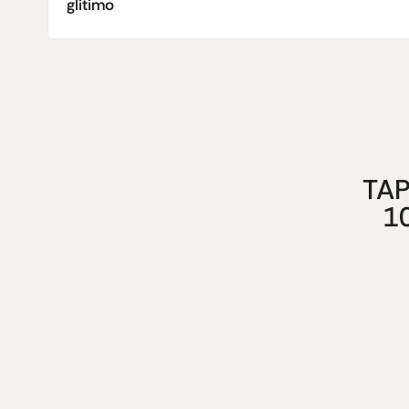
glitimo
TAP
1