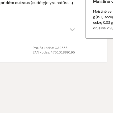
Maistinė 
 pridėto cukraus
(sudėtyje yra natūralių
Maistinė ver
g (iš jų soči
cukrų 0.03 g
druskos 2.9 
Prekės kodas:
GAR536
EAN kodas:
475101889195