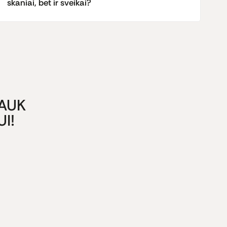
skaniai, bet ir sveikai?
GAUK
I!