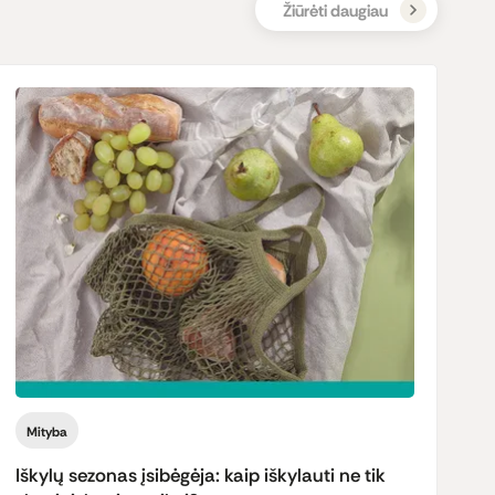
Žiūrėti daugiau
Mityba
Iškylų sezonas įsibėgėja: kaip iškylauti ne tik