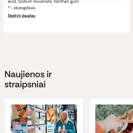
acid, Sodium levulinate, Xanthan gum.
*– ekologiškas.
Skaityti daugiau
Mažiausiai 70% ekologiškų ir 100% natūralių sudedamųjų
dalių.
Naujienos ir
straipsniai