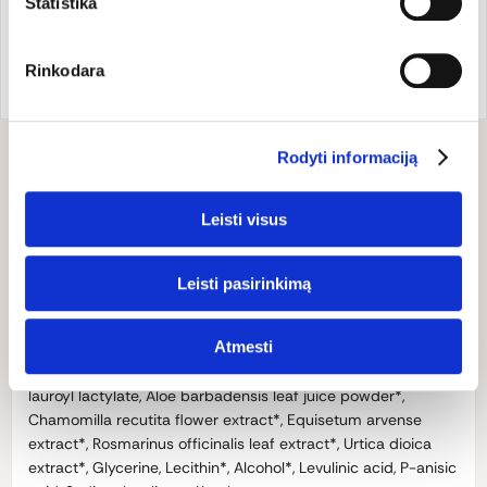
Statistika
Prekės ženklo šalis:
Prekės kodas:
HA246
Rinkodara
Didžioji Britanija
EAN kodas:
506009903013
Rodyti informaciją
Sudėtis
Sudėtis: alavijų sultys*, švelniai plaunančios medžiagos iš
Leisti visus
kokosų ir kukurūzų, kokosų aliejus*, ramunėlės*,
asiūklis*, rozmarinai*, dilgėlės*, augalinės kilmės glicerinas,
Leisti pasirinkimą
genetiškai nemodifikuotų saulėgrąžų lecitinas*, cukranendrių
alkoholis*, augalinės kilmės stabilizatoriai.
Atmesti
INCI: Aqua, Coco glucoside, Cocos nucifera oil*, Sodium
lauroyl lactylate, Aloe barbadensis leaf juice powder*,
Chamomilla recutita flower extract*, Equisetum arvense
extract*, Rosmarinus officinalis leaf extract*, Urtica dioica
extract*, Glycerine, Lecithin*, Alcohol*, Levulinic acid, P-anisic