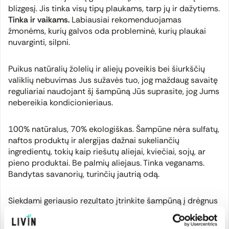
blizgesį. Jis tinka visų tipų plaukams, tarp jų ir dažytiems.
Tinka ir vaikams.
Labiausiai rekomenduojamas
žmonėms, kurių galvos oda probleminė, kurių plaukai
nuvarginti, silpni.
Puikus natūralių žolelių ir aliejų poveikis bei šiurkščių
valiklių nebuvimas Jus sužavės tuo, jog maždaug savaitę
reguliariai naudojant šį šampūną Jūs suprasite, jog Jums
nebereikia kondicionieriaus.
100% natūralus, 70% ekologiškas. Šampūne nėra sulfatų,
naftos produktų ir alergijas dažnai sukeliančių
ingredientų, tokių kaip riešutų aliejai, kviečiai, sojų, ar
pieno produktai. Be palmių aliejaus. Tinka veganams.
Bandytas savanorių, turinčių jautrią odą.
Siekdami geriausio rezultato įtrinkite šampūną į drėgnus
plaukus ir galvos odą, palaikykite 2–3 minutes prieš
nuplaudami vandeniu, kad žolelės įsigertų. Paprastai to