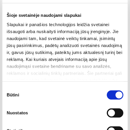
pakanka, kad nereikėtų papildomai naudoti
kondicionieriaus. Vengti kontakto su akimis. Atidarius
sunaudoti per 3 mėnesius.
Šioje svetainėje naudojami slapukai
Slapukai ir panašios technologijos leidžia svetainei
100% suyrančiame plastikiniame butelyje.
išsaugoti arba nuskaityti informaciją jūsų įrenginyje. Jie
naudojami tam, kad svetainė veiktų tinkamai, įsimintų
jūsų pasirinkimus, padėtų analizuoti svetainės naudojimą
„
Observatoire des Cosmetiques“ apdovanojimuose
įvertintas kaip geriausias šampūnas jautriai galvos odai.
ir, gavus jūsų sutikimą, pateiktų jums aktualesnį turinį bei
Šis šampūnas taip pat pelnęs ir kitų apdovanojimų,
reklamą. Kai kuriais atvejais informaciją apie jūsų
tapęs konkursų finalininku.
naudojimąsi svetaine bendriname su savo analizės,
reklamos ir socialinių tinklų partneriais. Šie partneriai gali
ją susieti su kita informacija, kurią jiems pateikėte arba
kuri buvo surinkta naudojantis jų paslaugomis. Galite
Sutikimo
pasirinkti, su kuriomis slapukų kategorijomis sutinkate.
Būtini
pasirinkimas
Savo sutikimą galite bet kada pakeisti arba atšaukti
Kita informacija
slapukų nustatymuose. Atkreipiame dėmesį, kad
Nuostatos
atsisakius tam tikrų slapukų dalis svetainės funkcijų gali
veikti netinkamai.
Gamintojas