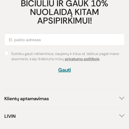
BIČIULIU IR GAUK 10%
NUOLAIDĄ KITAM
APSIPIRKIMUI!
Sutinku gauti reklaminius, naujienų ir kitus el. laiškus pagal mano
duomenis, kaip išdėstyta mūsų
privatumo politikoje
.
Gauti
Klientų aptarnavimas
+370 659 44144
LIVIN
Rašyti užklausą
Apie mus