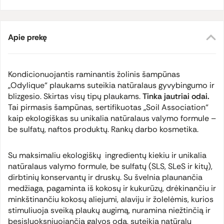
Apie prekę
Kondicionuojantis raminantis žolinis šampūnas
„Odylique“ plaukams suteikia natūralaus gyvybingumo ir
blizgesio. Skirtas visų tipų plaukams.
Tinka jautriai odai.
Tai pirmasis šampūnas, sertifikuotas „Soil Association“
kaip ekologiškas su unikalia natūralaus valymo formule –
be sulfatų, naftos produktų. Rankų darbo kosmetika.
Su maksimaliu ekologiškų ingredientų kiekiu ir unikalia
natūralaus valymo formule, be sulfatų (SLS, SLeS ir kitų),
dirbtinių konservantų ir druskų. Su švelnia plaunančia
medžiaga, pagaminta iš kokosų ir kukurūzų, drėkinančiu ir
minkštinančiu kokosų aliejumi, alaviju ir žolelėmis, kurios
stimuliuoja sveiką plaukų augimą, nuramina niežtinčią ir
besisluoksniuojančią galvos odą, suteikia natūralų