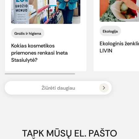
Ekologija
Grožis ir higiena
Ekologinis ženkli
Kokias kosmetikos
LIVIN
priemones renkasi Ineta
Stasiulytė?
Žiūrėti daugiau
TAPK MŪSŲ EL. PAŠTO