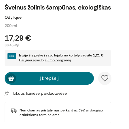
Švelnus žolinis šampūnas, ekologiškas
Odylique
200 ml
17,29 €
86.45 €/l
Įsigiję šią prekę į savo lojalumo kortelę gausite
1,21 €
Daugiau apie lojalumo programą
Į krepšelį
Likutis fizinėse parduotuvėse
Nemokamas pristatymas
perkant už 39€ ar daugiau,
atrinktiems terminalams.