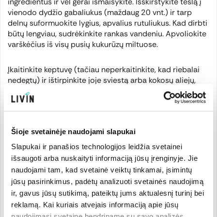
ingredientus ir vėl gerai išmaišykite. Išskirstykite tešlą į
vienodo dydžio gabaliukus (maždaug 20 vnt.) ir tarp
delnų suformuokite lygius, apvalius rutuliukus. Kad dirbti
būtų lengviau, sudrėkinkite rankas vandeniu. Apvoliokite
varškėčius iš visų pusių kukurūzų miltuose.
Įkaitinkite keptuvę (tačiau neperkaitinkite, kad riebalai
nedegtų) ir ištirpinkite joje sviestą arba kokosų aliejų,
apkepkite varškėčius iš vienos pusės. Kai viena pusė
gražiai parus, apverskite ant kitos pusės. Uždenkite
keptuvę dangčiu, šiek tiek sumažinkite karštį ir kepkite,
kol iškeps - apie 7 ‑ 8 min.
Šioje svetainėje naudojami slapukai
Slapukai ir panašios technologijos leidžia svetainei
Inga
: Šių skanėstų man davė paragauti Katerina. Ji
pasakė keletą gudrybių, kuriomis labai noriu pasidalinti ir
išsaugoti arba nuskaityti informaciją jūsų įrenginyje. Jie
su Jumis. Varškėčiai bus kur kas skanesni, jei juos
naudojami tam, kad svetainė veiktų tinkamai, įsimintų
kepsite su kokosų aliejumi. Norint sunaudoti nedaug
jūsų pasirinkimus, padėtų analizuoti svetainės naudojimą
aliejaus ir gerai juos iškepti, reikia keptuvę užvožti
ir, gavus jūsų sutikimą, pateiktų jums aktualesnį turinį bei
dangčiu, kepti vidutiniame karštyje ir niekur neskubėti.
reklamą. Kai kuriais atvejais informaciją apie jūsų
Jūsų kantrybė bus vainikuota neregėta sėkme. Verta
naudojimąsi svetaine bendriname su savo analizės,