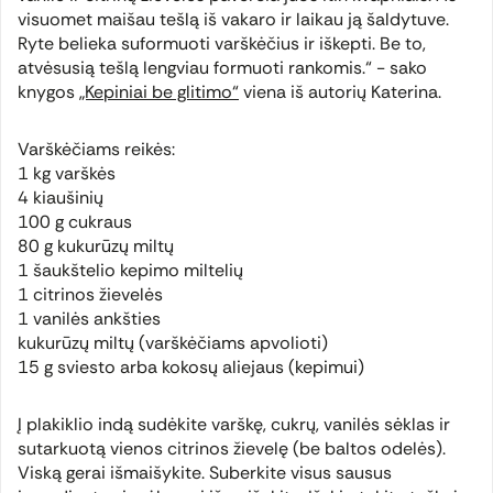
visuomet maišau tešlą iš vakaro ir laikau ją šaldytuve.
Ryte belieka suformuoti varškėčius ir iškepti. Be to,
atvėsusią tešlą lengviau formuoti rankomis.“ - sako
knygos
„Kepiniai be glitimo“
viena iš autorių Katerina.
Varškėčiams reikės:
1 kg varškės
4 kiaušinių
100 g cukraus
80 g kukurūzų miltų
1 šaukštelio kepimo miltelių
1 citrinos žievelės
1 vanilės ankšties
kukurūzų miltų (varškėčiams apvolioti)
15 g sviesto arba kokosų aliejaus (kepimui)
Į plakiklio indą sudėkite varškę, cukrų, vanilės sėklas ir
sutarkuotą vienos citrinos žievelę (be baltos odelės).
Viską gerai išmaišykite. Suberkite visus sausus