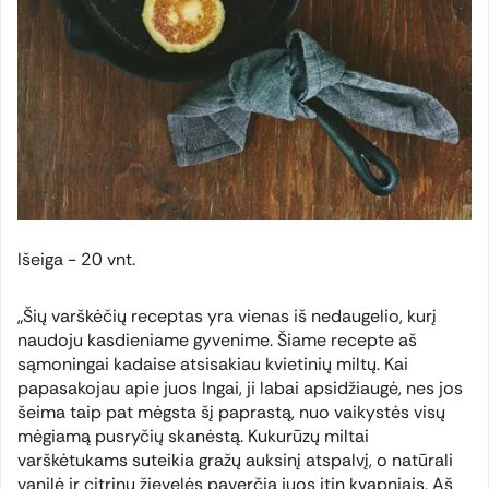
Išeiga - 20 vnt.
„Šių varškėčių receptas yra vienas iš nedaugelio, kurį
naudoju kasdieniame gyvenime. Šiame recepte aš
sąmoningai kadaise atsisakiau kvietinių miltų. Kai
papasakojau apie juos Ingai, ji labai apsidžiaugė, nes jos
šeima taip pat mėgsta šį paprastą, nuo vaikystės visų
mėgiamą pusryčių skanėstą. Kukurūzų miltai
varškėtukams suteikia gražų auksinį atspalvį, o natūrali
vanilė ir citrinų žievelės paverčia juos itin kvapniais. Aš