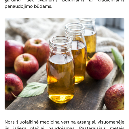
panaudojimo būdams.
Nors šiuolaikinė medicina vertina atsargiai, visuomenėje
jis išlieka plačiai naudojamas. Pastaraisiais metais