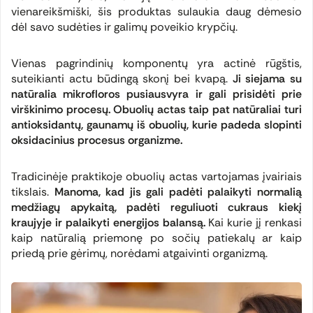
vienareikšmiški, šis produktas sulaukia daug dėmesio
dėl savo sudėties ir galimų poveikio krypčių.
Vienas pagrindinių komponentų yra actinė rūgštis,
suteikianti actu būdingą skonį bei kvapą.
Ji siejama su
natūralia mikrofloros pusiausvyra ir gali prisidėti prie
virškinimo procesų.
Obuolių actas taip pat natūraliai turi
antioksidantų, gaunamų iš obuolių, kurie padeda slopinti
oksidacinius procesus organizme.
Tradicinėje praktikoje obuolių actas vartojamas įvairiais
tikslais.
Manoma, kad jis gali padėti palaikyti normalią
medžiagų apykaitą, padėti reguliuoti cukraus kiekį
kraujyje ir palaikyti energijos balansą.
Kai kurie jį renkasi
kaip natūralią priemonę po sočių patiekalų ar kaip
priedą prie gėrimų, norėdami atgaivinti organizmą.