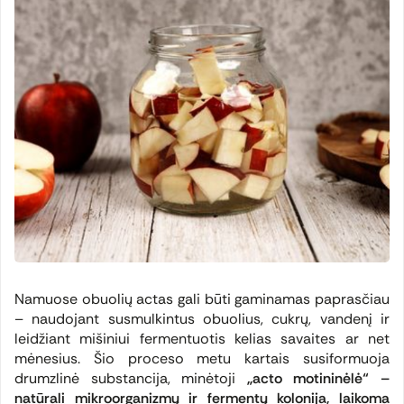
Namuose obuolių actas gali būti gaminamas paprasčiau
– naudojant susmulkintus obuolius, cukrų, vandenį ir
leidžiant mišiniui fermentuotis kelias savaites ar net
mėnesius. Šio proceso metu kartais susiformuoja
drumzlinė substancija, minėtoji
„acto motininėlė“ –
natūrali mikroorganizmų ir fermentų kolonija, laikoma