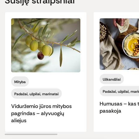
Susiję straipsniai
Užkandžiai
Mityba
Padažai, užpilai, mari
Padažai, užpilai, marinatai
Humusas – kas t
Viduržemio jūros mitybos
pasakoja
pagrindas – alyvuogių
aliejus