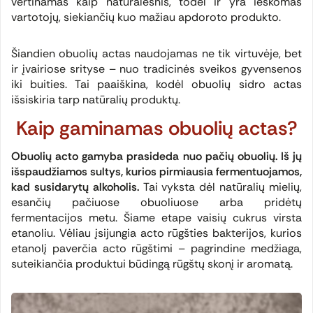
vertinamas kaip natūralesnis, todėl ir yra ieškomas
vartotojų, siekiančių kuo mažiau apdoroto produkto.
Šiandien obuolių actas naudojamas ne tik virtuvėje, bet
ir įvairiose srityse – nuo tradicinės sveikos gyvensenos
iki buities. Tai paaiškina, kodėl obuolių sidro actas
išsiskiria tarp natūralių produktų.
Kaip gaminamas obuolių actas?
Obuolių acto gamyba prasideda nuo pačių obuolių. Iš jų
išspaudžiamos sultys, kurios pirmiausia fermentuojamos,
kad susidarytų alkoholis.
Tai vyksta dėl natūralių mielių,
esančių pačiuose obuoliuose arba pridėtų
fermentacijos metu. Šiame etape vaisių cukrus virsta
etanoliu. Vėliau įsijungia acto rūgšties bakterijos, kurios
etanolį paverčia acto rūgštimi – pagrindine medžiaga,
suteikiančia produktui būdingą rūgštų skonį ir aromatą.