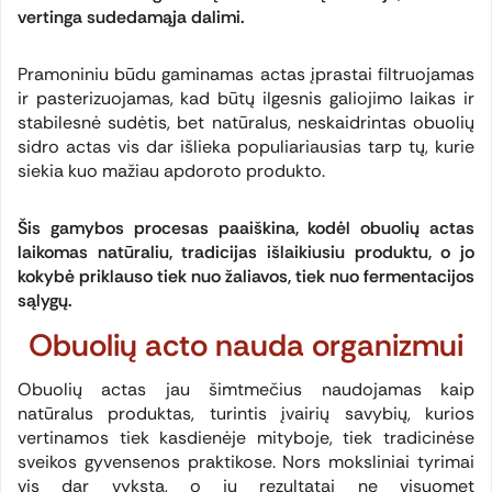
vertinga sudedamąja dalimi.
Pramoniniu būdu gaminamas actas įprastai filtruojamas
ir pasterizuojamas, kad būtų ilgesnis galiojimo laikas ir
stabilesnė sudėtis, bet natūralus, neskaidrintas obuolių
sidro actas vis dar išlieka populiariausias tarp tų, kurie
siekia kuo mažiau apdoroto produkto.
Šis gamybos procesas paaiškina, kodėl obuolių actas
laikomas natūraliu, tradicijas išlaikiusiu produktu, o jo
kokybė priklauso tiek nuo žaliavos, tiek nuo fermentacijos
sąlygų.
Obuolių acto nauda organizmui
Obuolių actas jau šimtmečius naudojamas kaip
natūralus produktas, turintis įvairių savybių, kurios
vertinamos tiek kasdienėje mityboje, tiek tradicinėse
sveikos gyvensenos praktikose. Nors moksliniai tyrimai
vis dar vyksta, o jų rezultatai ne visuomet