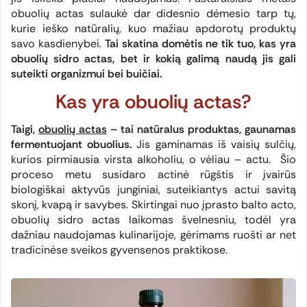
obuolių actas sulaukė dar didesnio dėmesio tarp tų,
kurie ieško natūralių, kuo mažiau apdorotų produktų
savo kasdienybei.
Tai skatina domėtis ne tik tuo, kas yra
obuolių sidro actas, bet ir kokią galimą naudą jis gali
suteikti organizmui bei buičiai.
Kas yra obuolių actas?
Taigi,
obuolių actas
– tai natūralus produktas, gaunamas
fermentuojant obuolius.
Jis gaminamas iš vaisių sulčių,
kurios pirmiausia virsta alkoholiu, o vėliau – actu. Šio
proceso metu susidaro actinė rūgštis ir įvairūs
biologiškai aktyvūs junginiai, suteikiantys actui savitą
skonį, kvapą ir savybes. Skirtingai nuo įprasto balto acto,
obuolių sidro actas laikomas švelnesniu, todėl yra
dažniau naudojamas kulinarijoje, gėrimams ruošti ar net
tradicinėse sveikos gyvensenos praktikose.