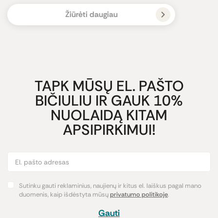
Žiūrėti daugiau
TAPK MŪSŲ EL. PAŠTO
BIČIULIU IR GAUK 10%
NUOLAIDĄ KITAM
APSIPIRKIMUI!
Sutinku gauti reklaminius, naujienų ir kitus el. laiškus pagal mano
duomenis, kaip išdėstyta mūsų
privatumo politikoje
.
Gauti