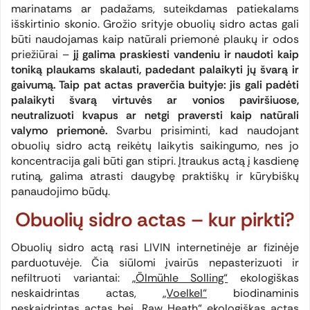
marinatams ar padažams, suteikdamas patiekalams
išskirtinio skonio. Grožio srityje obuolių sidro actas gali
būti naudojamas kaip natūrali priemonė plaukų ir odos
priežiūrai –
jį galima praskiesti vandeniu ir naudoti kaip
toniką plaukams skalauti, padedant palaikyti jų švarą ir
gaivumą.
Taip pat actas praverčia buityje: jis gali padėti
palaikyti švarą virtuvės ar vonios paviršiuose,
neutralizuoti kvapus ar netgi praversti kaip natūrali
valymo priemonė.
Svarbu prisiminti, kad naudojant
obuolių sidro actą reikėtų laikytis saikingumo, nes jo
koncentracija gali būti gan stipri. Įtraukus actą į kasdienę
rutiną, galima atrasti daugybę praktiškų ir kūrybiškų
panaudojimo būdų.
Obuolių sidro actas – kur pirkti?
Obuolių sidro actą rasi LIVIN internetinėje ar fizinėje
parduotuvėje. Čia siūlomi įvairūs nepasterizuoti ir
nefiltruoti variantai:
„Ölmühle Solling“
ekologiškas
neskaidrintas actas,
„Voelkel“
biodinaminis
neskaidrintas actas bei
„Raw Heath“
ekologiškas actas