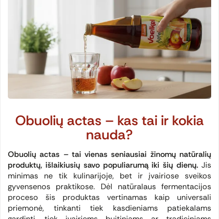
Obuolių actas – kas tai ir kokia
nauda?
Obuolių actas – tai vienas seniausiai žinomų natūralių
produktų, išlaikiusių savo populiarumą iki šių dienų.
Jis
minimas ne tik kulinarijoje, bet ir įvairiose sveikos
gyvensenos praktikose. Dėl natūralaus fermentacijos
proceso šis produktas vertinamas kaip universali
priemonė, tinkanti tiek kasdieniams patiekalams
gardinti, tiek įvairiems buitiniams ar tradiciniams