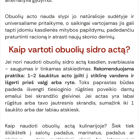
alternatyva gydymui.
Obuolių acto nauda slypi jo natūralioje sudėtyje ir
universaliame pritaikyme, o saikingai vartojamas jis gali
tapti įdomiu kasdienės mitybos papildymu, padedančiu
praturtinti racioną ir atrasti naujų skonio derinių.
Kaip vartoti obuolių sidro actą?
Jei nori naudoti obuolių sidro actą kasdien, svarbiausia
– saugumas ir tinkamas atskiedimas.
Rekomenduojama
praktika: 1–2 šaukštus acto įpilti į stiklinę vandens ir
išgerti prieš valgį arba ryte.
Toks paprastas būdas
padeda išvengti tiesioginio rūgšties poveikio dantų
emaliui bei skrandžio gleivinei. Jei actas yra labai
rūgštus arba tavo jautresnis skrandis, sumažink iki 1
šaukšto arba dar labiau atskiesk.
Kaip naudoti obuolių actą kulinarijoje? Šiek tiek
šliūkštelk į salotų padažus, marinatus, padažus ar