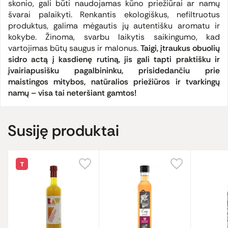
skonio, gali būti naudojamas kūno priežiūrai ar namų
švarai palaikyti. Renkantis ekologiškus, nefiltruotus
produktus, galima mėgautis jų autentišku aromatu ir
kokybe. Žinoma, svarbu laikytis saikingumo, kad
vartojimas būtų saugus ir malonus.
Taigi, įtraukus obuolių
sidro actą į kasdienę rutiną, jis gali tapti praktišku ir
įvairiapusišku pagalbininku, prisidedančiu prie
maistingos mitybos, natūralios priežiūros ir tvarkingų
namų – visa tai neteršiant gamtos!
Susiję produktai
T