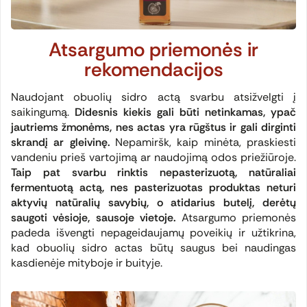
Atsargumo priemonės ir
rekomendacijos
Naudojant obuolių sidro actą svarbu atsižvelgti į
saikingumą.
Didesnis kiekis gali būti netinkamas, ypač
jautriems žmonėms, nes actas yra rūgštus ir gali dirginti
skrandį ar gleivinę.
Nepamiršk, kaip minėta, praskiesti
vandeniu prieš vartojimą ar naudojimą odos priežiūroje.
Taip pat svarbu rinktis nepasterizuotą, natūraliai
fermentuotą actą, nes pasterizuotas produktas neturi
aktyvių natūralių savybių, o atidarius butelį, derėtų
saugoti vėsioje, sausoje vietoje.
Atsargumo priemonės
padeda išvengti nepageidaujamų poveikių ir užtikrina,
kad obuolių sidro actas būtų saugus bei naudingas
kasdienėje mityboje ir buityje.