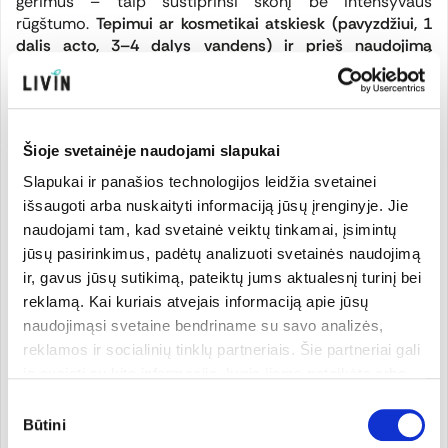
gėrimus – taip sustiprinsi skonį be intensyvaus
rūgštumo.
Tepimui ar kosmetikai atskiesk (pavyzdžiui, 1
dalis acto, 3–4 dalys vandens) ir prieš naudojimą
išbandyk ant nedidelio odos ploto.
Šioje svetainėje naudojami slapukai
Slapukai ir panašios technologijos leidžia svetainei
išsaugoti arba nuskaityti informaciją jūsų įrenginyje. Jie
naudojami tam, kad svetainė veiktų tinkamai, įsimintų
jūsų pasirinkimus, padėtų analizuoti svetainės naudojimą
ir, gavus jūsų sutikimą, pateiktų jums aktualesnį turinį bei
reklamą. Kai kuriais atvejais informaciją apie jūsų
naudojimąsi svetaine bendriname su savo analizės,
reklamos ir socialinių tinklų partneriais. Šie partneriai gali
ją susieti su kita informacija, kurią jiems pateikėte arba
kuri buvo surinkta naudojantis jų paslaugomis. Galite
Sutikimo
pasirinkti, su kuriomis slapukų kategorijomis sutinkate.
Būtini
pasirinkimas
Savo sutikimą galite bet kada pakeisti arba atšaukti