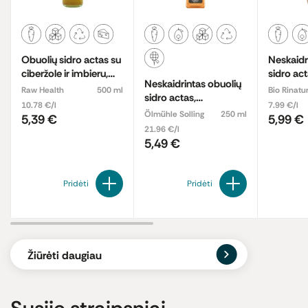
Obuolių sidro actas su
Neskaidr
ciberžole ir imbieru,
sidro act
Neskaidrintas obuolių
ekologiškas
ekologiš
Raw Health
500 ml
Bio Rinatu
sidro actas,
10.78 €/l
7.99 €/l
ekologiškas
Ölmühle Solling
250 ml
5,39 €
5,99 €
21.96 €/l
5,49 €
Pridėti
Pridėti
Žiūrėti daugiau