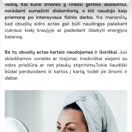
veiklą. Kai kurie žmonės jį rinkosi gerklės skalavimui,
norėdami sumažinti diskomfortą, o kiti naudojo kaip
priemonę po intensyvaus fizinio darbo.
Yra manančių,
kad obuolių sidro actas gali būti naudingas palaikant
cukraus kiekį kraujyje ar padedant išlaikyti energijos
balansą.
Be to, obuolių actas kartais naudojamas ir išoriškai.
Juo
skiedžiamos vonelės ar losjonai, tradiciškai siejami su
odos priežiūra ar net plaukų stiprinimu.
Tokie liaudiški
būdai perduodami iš kartos į kartą, todėl jie žinomi ir
dabar.