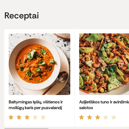
Receptai
Baltymingas lęšių, vištienos ir
Azijietiškos tuno ir avinžirni
moliūgų karis per pusvalandį
salotos