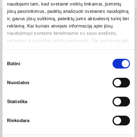
naudojami tam, kad svetainė veiktų tinkamai, įsimintų
jūsų pasirinkimus, padėtų analizuoti svetainės naudojimą
ir, gavus jūsų sutikimą, pateiktų jums aktualesnį turinį bei
Sudėtis
reklamą. Kai kuriais atvejais informaciją apie jūsų
naudojimąsi svetaine bendriname su savo analizės,
Sudedamosios dalys: ekologiški kajeno pipirai.
reklamos ir socialinių tinklų partneriais. Šie partneriai gali
ją susieti su kita informacija, kurią jiems pateikėte arba
Sudėtyje gali būti garstyčių ir salierų pėdsakų.
kuri buvo surinkta naudojantis jų paslaugomis. Galite
Sutikimo
pasirinkti, su kuriomis slapukų kategorijomis sutinkate.
Būtini
pasirinkimas
Savo sutikimą galite bet kada pakeisti arba atšaukti
slapukų nustatymuose. Atkreipiame dėmesį, kad
Nuostatos
atsisakius tam tikrų slapukų dalis svetainės funkcijų gali
veikti netinkamai.
Statistika
Naujienos ir
straipsniai
Rinkodara