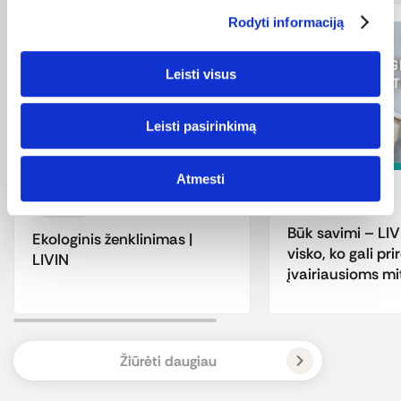
Rodyti informaciją
Leisti visus
Leisti pasirinkimą
Atmesti
Mityba
Ekologija
Būk savimi – LIV
Ekologinis ženklinimas |
visko, ko gali prir
LIVIN
įvairiausioms m
Žiūrėti daugiau