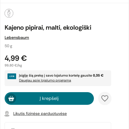
Kajeno pipirai, malti, ekologiški
Lebensbaum
50 g
4,99 €
99.80 €/kg
Įsigiję šią prekę į savo lojalumo kortelę gausite
0,35 €
Daugiau apie lojalumo programą
Į krepšelį
Likutis fizinėse parduotuvėse