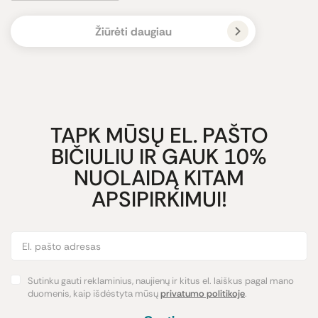
Žiūrėti daugiau
TAPK MŪSŲ EL. PAŠTO
BIČIULIU IR GAUK 10%
NUOLAIDĄ KITAM
APSIPIRKIMUI!
Sutinku gauti reklaminius, naujienų ir kitus el. laiškus pagal mano
duomenis, kaip išdėstyta mūsų
privatumo politikoje
.