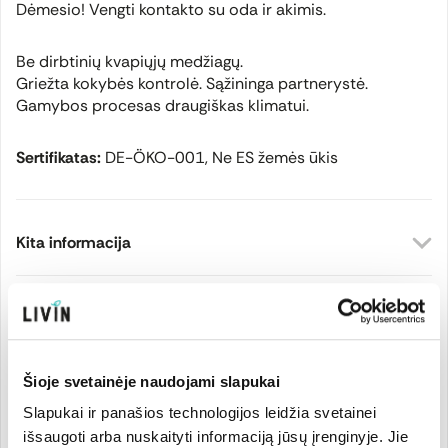
Dėmesio! Vengti kontakto su oda ir akimis.
Be dirbtinių kvapiųjų medžiagų.
Griežta kokybės kontrolė. Sąžininga partnerystė.
Gamybos procesas draugiškas klimatui.
Sertifikatas:
DE-ÖKO-001, Ne ES žemės ūkis
Kita informacija
Gamintojas
Šioje svetainėje naudojami slapukai
Kilmės šalis:
Prekės kodas:
PS181
Tanzanija
EAN kodas:
401234615700
Slapukai ir panašios technologijos leidžia svetainei
Prekės ženklo šalis:
išsaugoti arba nuskaityti informaciją jūsų įrenginyje. Jie
Vokietija