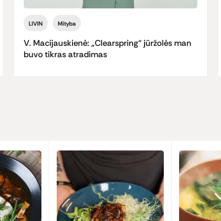
LIVIN
Mityba
V. Macijauskienė: „Clearspring“ jūržolės man
buvo tikras atradimas