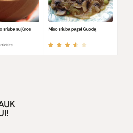
o sriuba su jūros
Miso sriuba pagal Guodą
rtinkite
GAUK
I!