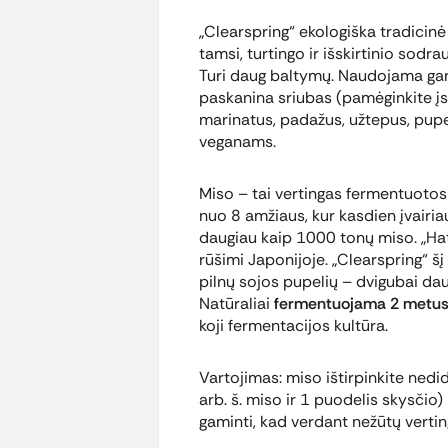
„Clearspring“ ekologiška tradicin
tamsi, turtingo ir išskirtinio sodra
Turi daug baltymų. Naudojama gam
paskanina sriubas (pamėginkite įsid
marinatus, padažus, užtepus, pupeli
veganams.
Miso – tai vertingas fermentuoto
nuo 8 amžiaus, kur kasdien įvair
daugiau kaip 1000 tonų miso. „Ha
rūšimi Japonijoje. „Clearspring“ š
pilnų sojos pupelių – dvigubai da
Natūraliai
fermentuojama 2 metu
koji
fermentacijos kultūra.
Vartojimas: miso ištirpinkite nedi
arb. š. miso ir 1 puodelis skysčio) 
gaminti, kad verdant nežūtų verti