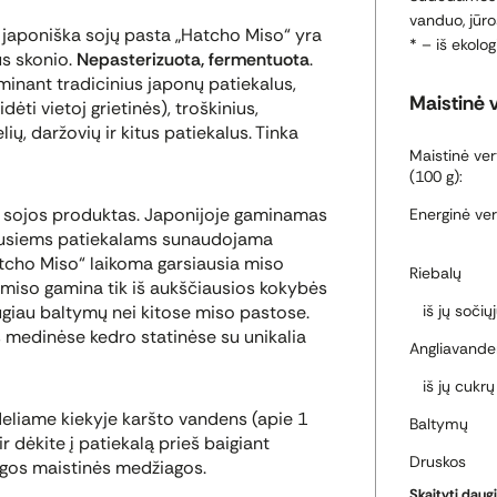
vanduo, jūro
ė japoniška sojų pasta „Hatcho Miso“ yra
* – iš ekolog
us skonio.
Nepasterizuota, fermentuota
.
inant tradicinius japonų patiekalus,
Maistinė 
ėti vietoj grietinės), troškinius,
ų, daržovių ir kitus patiekalus. Tinka
Maistinė ver
(100 g):
s sojos produktas. Japonijoje gaminamas
Energinė ver
iausiems patiekalams sunaudojama
tcho Miso“ laikoma garsiausia miso
Riebalų
į miso gamina tik iš aukščiausios kokybės
ugiau baltymų nei kitose miso pastose.
iš jų sočių
s
medinėse kedro statinėse su unikalia
Angliavande
iš jų cukrų
deliame kiekyje karšto vandens (apie 1
Baltymų
ir dėkite į patiekalą prieš baigiant
Druskos
ngos maistinės medžiagos.
Skaityti daug