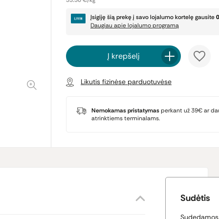
33.30 €/kg
Įsigiję šią prekę į savo lojalumo kortelę gausite
Daugiau apie lojalumo programą
Į krepšelį
Likutis fizinėse parduotuvėse
Nemokamas pristatymas
perkant už 39€ ar da
atrinktiems terminalams.
Sudėtis
Sudedamosio