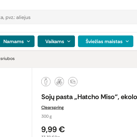
Namams
Vaikams
Šviežias maistas
r sriubos
Sojų pasta „Hatcho Miso“, ekol
Clearspring
300 g
9,99 €