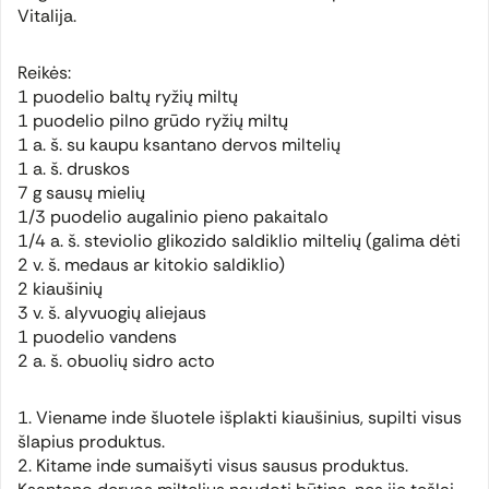
Vitalija.
Reikės:
1 puodelio baltų ryžių miltų
1 puodelio pilno grūdo ryžių miltų
1 a. š. su kaupu ksantano dervos miltelių
1 a. š. druskos
7 g sausų mielių
1/3 puodelio augalinio pieno pakaitalo
1/4 a. š. steviolio glikozido saldiklio miltelių (galima dėti
2 v. š. medaus ar kitokio saldiklio)
2 kiaušinių
3 v. š. alyvuogių aliejaus
1 puodelio vandens
2 a. š. obuolių sidro acto
1. Viename inde šluotele išplakti kiaušinius, supilti visus
šlapius produktus.
2. Kitame inde sumaišyti visus sausus produktus.