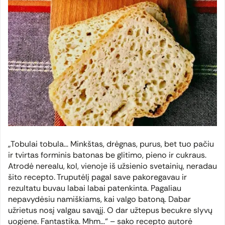
„Tobulai tobula... Minkštas, drėgnas, purus, bet tuo pačiu
ir tvirtas forminis batonas be glitimo, pieno ir cukraus.
Atrodė nerealu, kol, vienoje iš užsienio svetainių, neradau
šito recepto. Truputėlį pagal save pakoregavau ir
rezultatu buvau labai labai patenkinta. Pagaliau
nepavydėsiu namiškiams, kai valgo batoną. Dabar
užrietus nosį valgau savąjį. O dar užtepus becukre slyvų
uogiene. Fantastika. Mhm...“
– sako recepto autorė