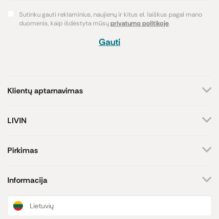
Sutinku gauti reklaminius, naujienų ir kitus el. laiškus pagal mano
duomenis, kaip išdėstyta mūsų
privatumo politikoje
.
Gauti
Klientų aptarnavimas
+370 659 44144
LIVIN
Rašyti užklausą
Apie mus
Kontaktai
Atsakome darbo dienomis
Pirkimas
8-17 val.
Parduotuvės
Atsiskaitymo būdai
Prekių ženklai
Pristatymas
Informacija
Paramos iniciatyva
Prekių grąžinimas
Lojalumo programa
Dovanų kuponai
Naujienos ir straipsniai
Lietuvių