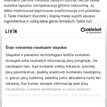
Ksantano dervos miltelius naudoti būtina, nes jie tešlai
suteikia tąsumo, kompensuoja glitimo nebuvimą. Jų
dėka mieliniuose kepiniuose susiformuoja oro pūslelės.
3. Tada maišant šluotele į šlapią masę supilti sausus
ingredientus ir viską labai gerai išmaišyti. Tešla turi
gautis jau sunkiai maišoma, bet vis dar maišoma.
Šluotelė tešloje gali stovėti stačia.
4. Stipriai suglamžyti kepimo popieriaus lapą (taip
lengviau išformuoti) ir iškloti juo pailgą kepimo formą,
tinkančią kepti duoną, keksus. Į ją supilti tešlą ir
Šioje svetainėje naudojami slapukai
uždengus leisti šiltai pastovėti apie valandą. Tešla pakyla
Slapukai ir panašios technologijos leidžia svetainei
dvigubai.
išsaugoti arba nuskaityti informaciją jūsų įrenginyje. Jie
5. Tada dėti į orkaitę, įkaitintą iki 180ºC. Kepti 40 min.
naudojami tam, kad svetainė veiktų tinkamai, įsimintų
Viršus turi gražiai apskrusti.
jūsų pasirinkimus, padėtų analizuoti svetainės naudojimą
6. Iškepusį batoną ištraukti iš formos (su visu
ir, gavus jūsų sutikimą, pateiktų jums aktualesnį turinį bei
popieriumi) ir susukti į švarų virtuvinį rankšluostuką. Taip
reklamą. Kai kuriais atvejais informaciją apie jūsų
atvėsusio batono plutelė suminkštėja. Atvėsęs batonas
lengvai atsipjauna norimo storio riekelėmis.
naudojimąsi svetaine bendriname su savo analizės,
reklamos ir socialinių tinklų partneriais. Šie partneriai gali
ją susieti su kita informacija, kurią jiems pateikėte arba
Receptui
reikės
kuri buvo surinkta naudojantis jų paslaugomis. Galite