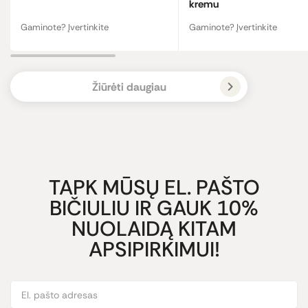
kremu
Gaminote? Įvertinkite
Gaminote? Įvertinkite
Žiūrėti daugiau
TAPK MŪSŲ EL. PAŠTO
BIČIULIU IR GAUK 10%
NUOLAIDĄ KITAM
APSIPIRKIMUI!