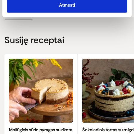
Pridėti
Pridėti
Atmesti
Susiję receptai
Moliūginis sūrio pyragas su rikota
Šokoladinis tortas su migd