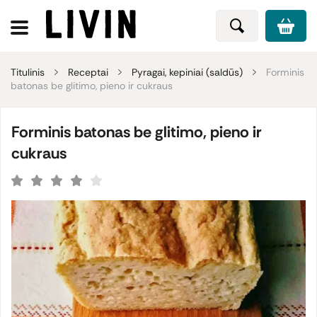
Titulinis
Receptai
Pyragai, kepiniai (saldūs)
Forminis
batonas be glitimo, pieno ir cukraus
Forminis batonas be glitimo, pieno ir
cukraus