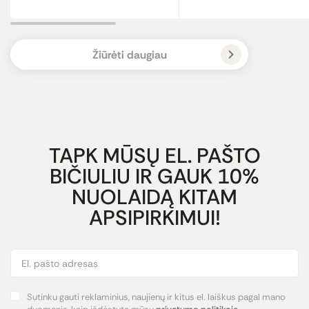
Žiūrėti daugiau
TAPK MŪSŲ EL. PAŠTO
BIČIULIU IR GAUK 10%
NUOLAIDĄ KITAM
APSIPIRKIMUI!
Sutinku gauti reklaminius, naujienų ir kitus el. laiškus pagal mano