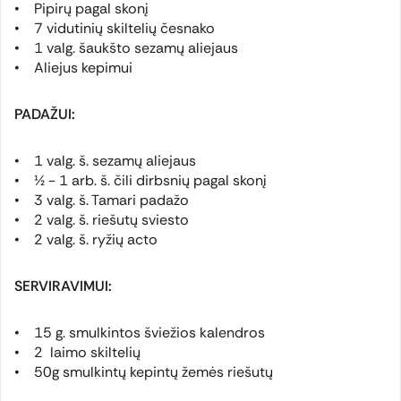
• Pipirų pagal skonį
• 7 vidutinių skiltelių česnako
• 1 valg. šaukšto sezamų aliejaus
• Aliejus kepimui
PADAŽUI:
• 1 valg. š. sezamų aliejaus
• ½ - 1 arb. š. čili dirbsnių pagal skonį
• 3 valg. š. Tamari padažo
• 2 valg. š. riešutų sviesto
• 2 valg. š. ryžių acto
SERVIRAVIMUI:
• 15 g. smulkintos šviežios kalendros
• 2 laimo skiltelių
• 50g smulkintų kepintų žemės riešutų