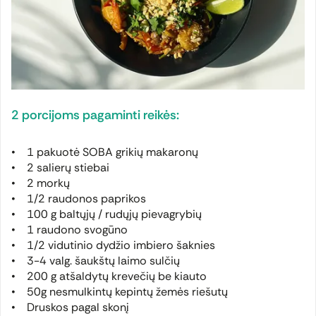
2 porcijoms pagaminti reikės:
• 1 pakuotė SOBA grikių makaronų
• 2 salierų stiebai
• 2 morkų
• 1/2 raudonos paprikos
• 100 g baltųjų / rudųjų pievagrybių
• 1 raudono svogūno
• 1/2 vidutinio dydžio imbiero šaknies
• 3-4 valg. šaukštų laimo sulčių
• 200 g atšaldytų krevečių be kiauto
• 50g nesmulkintų kepintų žemės riešutų
• Druskos pagal skonį