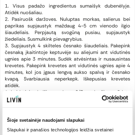
1. Visus padažo ingredientus sumaišyk dubenėlyje.
Atidėk nuošaliau.
2. Pasiruošk daržoves. Nuluptas morkas, salierus bei
paprikas supjaustyk maždaug 4-5 cm vienodo ilgio
šiaudeliais. Perpjautą svogūną pusiau, supjaustyk
žiedeliais. Susmulkink pievagrybius.
3. Supjaustyk 4 skilteles česnako šiaudeliais. Pakepink
česnaką įkaitintoje keptuvėje su aliejumi ant vidutinės
ugnies apie 3 minutes. Sudėk atvėsintas ir nusausintas
krevetes. Pakepink krevetes ant vidutinės ugnies apie 4
minutes, kol jos įgaus lengvą aukso spalvą ir česnako
kvapą. Svarbiausia neperkepk. Iškepusias krevetes
atidėk.
4. Į vidutinio dydžio puodą su 2/3 verdančiu pasūdytu
vandeniu, įpilk šaukštą sezamų aliejaus (tinka ir
alyvuogių). Įdėk ekologiškus SOBA makaronus. Svarbu,
kad vandens būtų pakankamai daug, kad makaronai
virtų laisvai. SOBA makaronai virs apie 4-5 minutes.
Šioje svetainėje naudojami slapukai
Tuomet juos perpilk į dubenį su paruoštu šaltu vandeniu,
Slapukai ir panašios technologijos leidžia svetainei
kad jie nesukibtų. Prieš dedant į keptuvę, makaronus