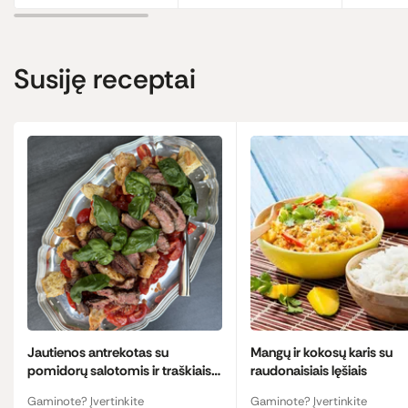
Susiję receptai
Jautienos antrekotas su
Mangų ir kokosų karis su
pomidorų salotomis ir traškiais
raudonaisiais lęšiais
krutonais
Gaminote? Įvertinkite
Gaminote? Įvertinkite