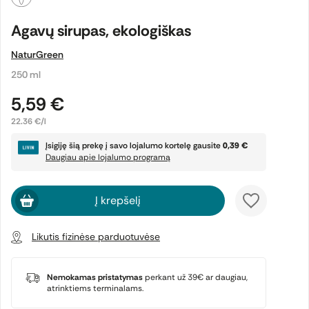
Agavų sirupas, ekologiškas
NaturGreen
250 ml
5,59 €
22.36 €/l
Įsigiję šią prekę į savo lojalumo kortelę gausite
0,39 €
Daugiau apie lojalumo programą
Į krepšelį
Likutis fizinėse parduotuvėse
Nemokamas pristatymas
perkant už 39€ ar daugiau,
atrinktiems terminalams.