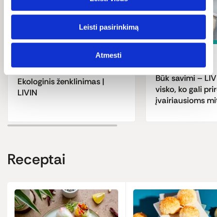
Leisti pasirinkimą
Atmesti
Mityba
Ekologija
Būk savimi – LIV
Ekologinis ženklinimas |
visko, ko gali prir
LIVIN
įvairiausioms m
Receptai