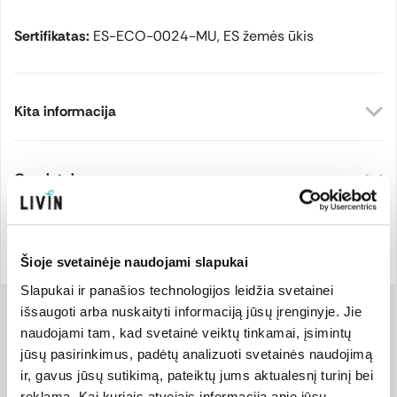
Sertifikatas:
ES-ECO-0024-MU, ES žemės ūkis
Kita informacija
Gamintojas
Prekės ženklo šalis:
Prekės kodas:
SS399
Ispanija
EAN kodas:
843654219393
Šioje svetainėje naudojami slapukai
Slapukai ir panašios technologijos leidžia svetainei
išsaugoti arba nuskaityti informaciją jūsų įrenginyje. Jie
Sudėtis
naudojami tam, kad svetainė veiktų tinkamai, įsimintų
jūsų pasirinkimus, padėtų analizuoti svetainės naudojimą
Sudedamosios dalys: ekologiškas agavų sirupas.
ir, gavus jūsų sutikimą, pateiktų jums aktualesnį turinį bei
reklamą. Kai kuriais atvejais informaciją apie jūsų