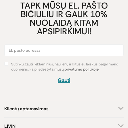
TAPK MŪSŲ EL. PAŠTO
BIČIULIU IR GAUK 10%
NUOLAIDĄ KITAM
APSIPIRKIMUI!
Sutinku gauti reklaminius, naujienų ir kitus el. laiškus pagal mano
duomenis, kaip išdėstyta mūsų
privatumo politikoje
.
Gauti
Klientų aptarnavimas
+370 659 44144
LIVIN