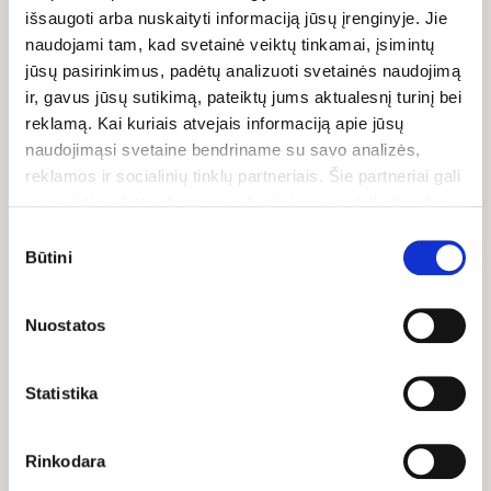
išsaugoti arba nuskaityti informaciją jūsų įrenginyje. Jie
Maistinė vertė (100
naudojami tam, kad svetainė veiktų tinkamai, įsimintų
g):
jūsų pasirinkimus, padėtų analizuoti svetainės naudojimą
ir, gavus jūsų sutikimą, pateiktų jums aktualesnį turinį bei
Energinė vertė
819 kJ/198
kcal
reklamą. Kai kuriais atvejais informaciją apie jūsų
naudojimąsi svetaine bendriname su savo analizės,
Riebalų
2.3 g
reklamos ir socialinių tinklų partneriais. Šie partneriai gali
iš jų sočiųjų
1 g
ją susieti su kita informacija, kurią jiems pateikėte arba
kuri buvo surinkta naudojantis jų paslaugomis. Galite
Angliavandenių
7.3 g
Sutikimo
pasirinkti, su kuriomis slapukų kategorijomis sutinkate.
Būtini
pasirinkimas
iš jų cukrų
0.4 g
Savo sutikimą galite bet kada pakeisti arba atšaukti
slapukų nustatymuose. Atkreipiame dėmesį, kad
Skaidulinių
41 g
Nuostatos
medžiagų
atsisakius tam tikrų slapukų dalis svetainės funkcijų gali
veikti netinkamai.
Skaityti daugiau
Baltymų
2 g
Statistika
Druskos
6.9 g
Rinkodara
Baltymai
padeda palaikyti normalią kaulų būklę, raumenų