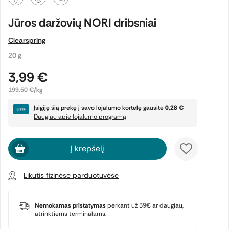
Jūros daržovių NORI dribsniai
Clearspring
20 g
3,99 €
199.50 €/kg
Įsigiję šią prekę į savo lojalumo kortelę gausite
0,28 €
Daugiau apie lojalumo programą
Į krepšelį
Likutis fizinėse parduotuvėse
Nemokamas pristatymas
perkant už 39€ ar daugiau,
atrinktiems terminalams.