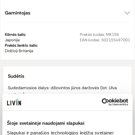
Gamintojas
Kilmės šalis:
Prekės kodas:
MK156
Japonija
EAN kodas:
502155497001
Prekės ženklo šalis:
Didžioji Britanija
Sudėtis
Sudedamosios dalys: džiovintos jūros daržovės (lot.
Ulva
pertusa
).
Dėl produkto rūšies sudėtyje gali būti žuvies, moliuskų ar
vėžiagyvių pėdsakų.
Šioje svetainėje naudojami slapukai
Maistinė vertė
Slapukai ir panašios technologijos leidžia svetainei