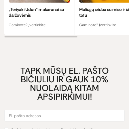
„Teriyaki Udon“ makaronai su
Moliūgų sriuba su miso ir ši
daržovėmis
tofu
Gaminote? Įvertinkite
Gaminote? Įvertinkite
TAPK MŪSŲ EL. PAŠTO
BIČIULIU IR GAUK 10%
NUOLAIDĄ KITAM
APSIPIRKIMUI!