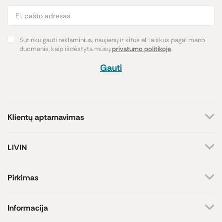
Sutinku gauti reklaminius, naujienų ir kitus el. laiškus pagal mano
duomenis, kaip išdėstyta mūsų
privatumo politikoje
.
Gauti
Klientų aptarnavimas
+370 659 44144
LIVIN
Rašyti užklausą
Apie mus
Kontaktai
Atsakome darbo dienomis
Pirkimas
8-17 val.
Parduotuvės
Atsiskaitymo būdai
Prekių ženklai
Pristatymas
Informacija
Paramos iniciatyva
Prekių grąžinimas
Lojalumo programa