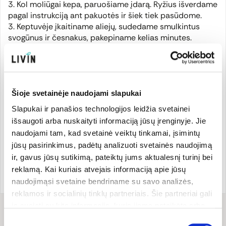
3. Kol moliūgai kepa, paruošiame įdarą. Ryžius išverdame
pagal instrukciją ant pakuotės ir šiek tiek pasūdome.
3. Keptuvėje įkaitiname aliejų, sudedame smulkintus
svogūnus ir česnakus, pakepiname kelias minutes.
4. Į keptuvę dedame visus prieskonius, išmaišome,
supilame pomidorus ir kepame 8 minutes ant nedidelės
kaitros vis pamaišydami.
5. Į keptuvę sudedame išvirusius ryžius ir avinžirnius,
išmaišome ir dar pakepame kelias minutes.
Šioje svetainėje naudojami slapukai
6. Padažui skirtus ingredientus sumaišome dubenėlyje.
Slapukai ir panašios technologijos leidžia svetainei
7. Į iškepusius moliūgus sudedame paruoštą įdarą,
išsaugoti arba nuskaityti informaciją jūsų įrenginyje. Jie
apliejame padažu ir apibarstome smulkintomis
naudojami tam, kad svetainė veiktų tinkamai, įsimintų
petražolėmis. Tiekiame iškart arba laikome šiltoje
jūsų pasirinkimus, padėtų analizuoti svetainės naudojimą
orkaitėje.
ir, gavus jūsų sutikimą, pateiktų jums aktualesnį turinį bei
reklamą. Kai kuriais atvejais informaciją apie jūsų
Receptas
@wise_taste
.
naudojimąsi svetaine bendriname su savo analizės,
reklamos ir socialinių tinklų partneriais. Šie partneriai gali
ją susieti su kita informacija, kurią jiems pateikėte arba
Receptui
reikės
kuri buvo surinkta naudojantis jų paslaugomis. Galite
Sutikimo