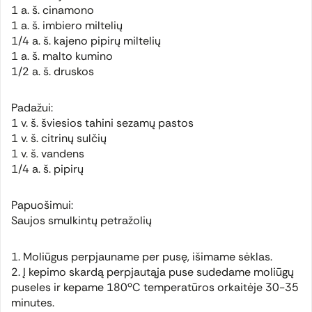
1 a. š. cinamono
1 a. š. imbiero miltelių
1/4 a. š. kajeno pipirų miltelių
1 a. š. malto kumino
1/2 a. š. druskos
Padažui:
1 v. š. šviesios tahini sezamų pastos
1 v. š. citrinų sulčių
1 v. š. vandens
1/4 a. š. pipirų
Papuošimui:
Saujos smulkintų petražolių
1. Moliūgus perpjauname per pusę, išimame sėklas.
2. Į kepimo skardą perpjautąja puse sudedame moliūgų
puseles ir kepame 180ºC temperatūros orkaitėje 30-35
minutes.