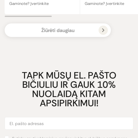
Gaminote? Įvertinkite
Gaminote? Įvertinkite
Žiūrėti daugiau
TAPK MŪSŲ EL. PAŠTO
BIČIULIU IR GAUK 10%
NUOLAIDĄ KITAM
APSIPIRKIMUI!