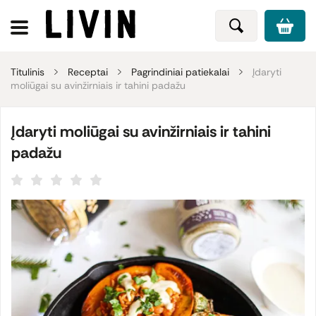
Titulinis
Receptai
Pagrindiniai patiekalai
Įdaryti
moliūgai su avinžirniais ir tahini padažu
Įdaryti moliūgai su avinžirniais ir tahini
padažu