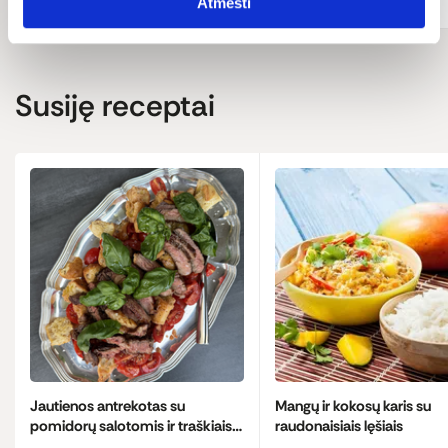
Atmesti
Susiję receptai
Jautienos antrekotas su
Mangų ir kokosų karis su
pomidorų salotomis ir traškiais
raudonaisiais lęšiais
krutonais