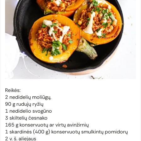
Reikės:
2 nedidelių moliūgų,
90 g rudujų ryžių
1 nedidelio svogūno
3 skiltelių česnako
165 g konservuotų ar virtų avinžirnių
1 skardinės (400 g) konservuotų smulkintų pomidorų
2 v. š. aliejaus