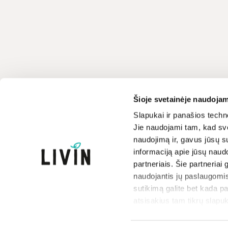
Klientų aptarnavimas
LIVIN
Šioje svetainėje naudojam
+370 659 44144
Apie mus
Slapukai ir panašios techno
Jie naudojami tam, kad sve
Kontaktai
Rašyti užklausą
naudojimą ir, gavus jūsų su
Parduotuvės
informaciją apie jūsų naud
Atsakome darbo dienomis
Prekių ženklai
8-17 val.
partneriais. Šie partneriai 
Paramos iniciatyva
naudojantis jų paslaugomis
Dovanų kuponai
sutikimą galite bet kada p
atsisakius tam tikrų slapuk