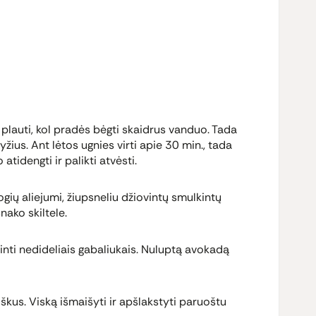
ir plauti, kol pradės bėgti skaidrus vanduo. Tada
yžius. Ant lėtos ugnies virti apie 30 min., tada
 atidengti ir palikti atvėsti.
ogių aliejumi, žiupsneliu džiovintų smulkintų
nako skiltele.
lkinti nedideliais gabaliukais. Nuluptą avokadą
iškus. Viską išmaišyti ir apšlakstyti paruoštu