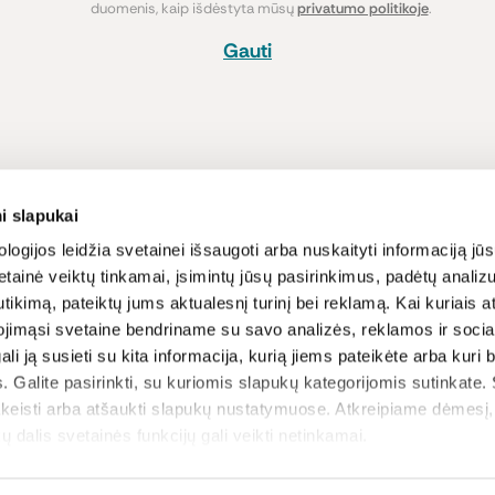
duomenis, kaip išdėstyta mūsų
privatumo politikoje
.
Gauti
Pirkimas
Informacija
i slapukai
Atsiskaitymo būdai
Lojalumo pro
logijos leidžia svetainei išsaugoti arba nuskaityti informaciją jūs
tainė veiktų tinkamai, įsimintų jūsų pasirinkimus, padėtų analizu
Pristatymas
Naujienos ir s
tikimą, pateiktų jums aktualesnį turinį bei reklamą. Kai kuriais a
Prekių grąžinimas
Receptai
ojimąsi svetaine bendriname su savo analizės, reklamos ir sociali
Sąlygos ir nu
gali ją susieti su kita informacija, kurią jiems pateikėte arba kuri
Privatumo poli
. Galite pasirinkti, su kuriomis slapukų kategorijomis sutinkate.
D.U.K
akeisti arba atšaukti slapukų nustatymuose. Atkreipiame dėmesį
ų dalis svetainės funkcijų gali veikti netinkamai.