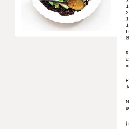
1
2
1
1
t
ž
R
u
i
P
J
N
s
Į