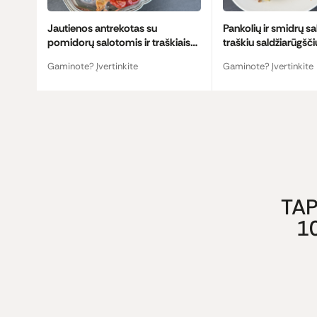
Jautienos antrekotas su
Pankolių ir smidrų sa
pomidorų salotomis ir traškiais
traškiu saldžiarūgšč
krutonais
Gaminote? Įvertinkite
Gaminote? Įvertinkite
TAP
1