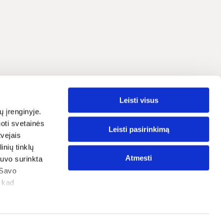
Leisti visus
Lietuvių
grama
ų įrenginyje.
oti svetainės
traipsniai
Leisti pasirinkimą
tvejais
nių tinklų
ostatos
Atmesti
 buvo surinkta
tika
 Savo
, kad