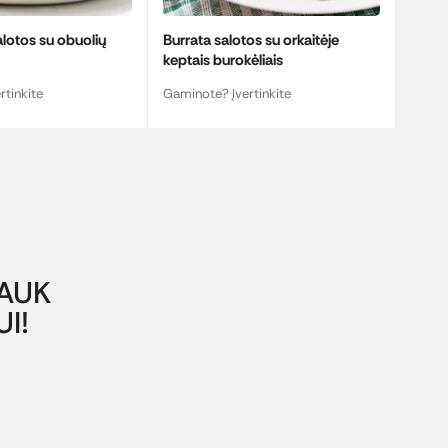
alotos su obuolių
Burrata salotos su orkaitėje
keptais burokėliais
rtinkite
Gaminote? Įvertinkite
GAUK
I!