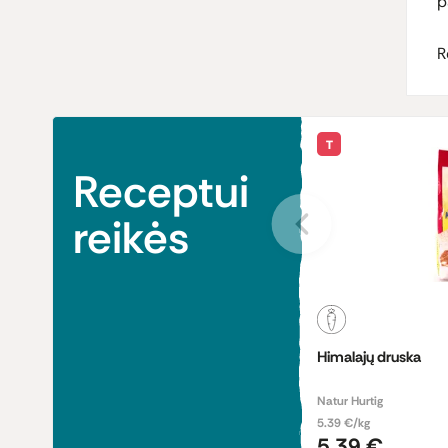
p
R
T
Receptui
reikės
Himalajų druska
Natur Hurtig
5.39 €/kg
5,39 €