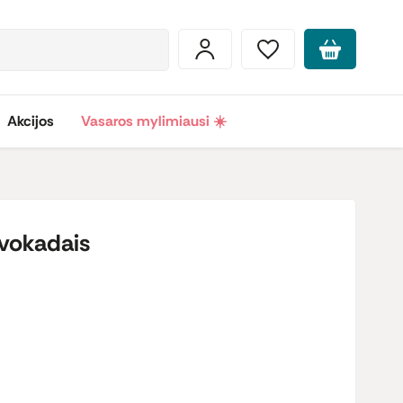
Akcijos
Vasaros mylimiausi ☀️
avokadais