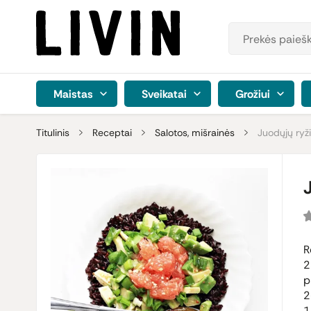
Maistas
Sveikatai
Grožiui
Titulinis
Receptai
Salotos, mišrainės
Juodųjų ryži
R
2
p
2
1