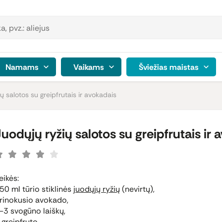
Namams
Vaikams
Šviežias maistas
ų salotos su greipfrutais ir avokadais
Juodųjų ryžių salotos su greipfrutais ir 
eikės:
50 ml tūrio stiklinės
juodųjų ryžių
(nevirtų),
rinokusio avokado,
-3 svogūno laiškų,
 greipfruto,