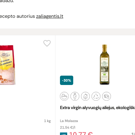
adažu.
ecepto autorius
zaliagentis.lt
-30%
Extra virgin alyvuogių aliejus, ekologiš
1 kg
La Molazza
21.54 €/l
10,77 €
1