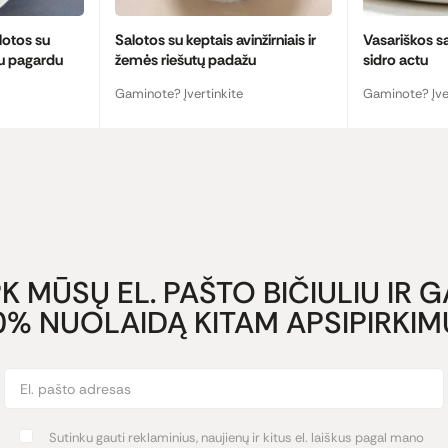
lotos su
Salotos su keptais avinžirniais ir
Vasariškos s
iu pagardu
žemės riešutų padažu
sidro actu
Gaminote? Įvertinkite
Gaminote? Įve
K MŪSŲ EL. PAŠTO BIČIULIU IR 
0% NUOLAIDĄ KITAM APSIPIRKIMU
Sutinku gauti reklaminius, naujienų ir kitus el. laiškus pagal mano