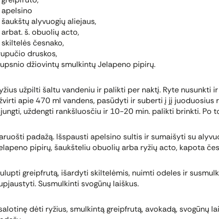
 apelsino
 šaukštų alyvuogių aliejaus,
 arbat. š. obuolių acto,
 skiltelės česnako,
rupučio druskos,
iupsnio džiovintų smulkintų Jelapeno pipirų.
yžius užpilti šaltu vandeniu ir palikti per naktį. Ryte nusunkti 
žvirti apie 470 ml vandens, pasūdyti ir suberti į jį juoduosius r
šjungti, uždengti rankšluosčiu ir 10-20 min. palikti brinkti. Po to
aruošti padažą. Išspausti apelsino sultis ir sumaišyti su alyvu
elapeno pipirų, šaukšteliu obuolių arba ryžių acto, kapota čes
ulupti greipfrutą, išardyti skiltelėmis, nuimti odeles ir susmu
upjaustyti. Susmulkinti svogūnų laiškus.
 salotinę dėti ryžius, smulkintą greipfrutą, avokadą, svogūnų la