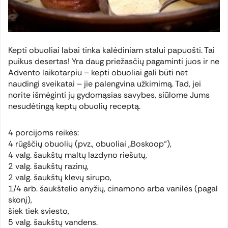
Kepti obuoliai labai tinka kalėdiniam stalui papuošti. Tai
puikus desertas! Yra daug priežasčių pagaminti juos ir ne
Advento laikotarpiu – kepti obuoliai gali būti net
naudingi sveikatai – jie palengvina užkimimą. Tad, jei
norite išmėginti jų gydomąsias savybes, siūlome Jums
nesudėtingą keptų obuolių receptą.
4 porcijoms reikės:
4 rūgščių obuolių (pvz., obuoliai „Boskoop“),
4 valg. šaukštų maltų lazdyno riešutų,
2 valg. šaukštų razinų,
2 valg. šaukštų klevų sirupo,
1/4 arb. šaukštelio anyžių, cinamono arba vanilės (pagal
skonį),
šiek tiek sviesto,
5 valg. šaukštų vandens.