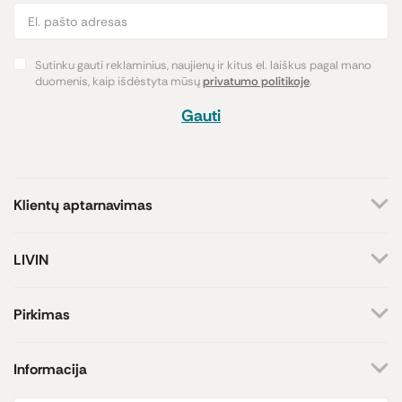
Sutinku gauti reklaminius, naujienų ir kitus el. laiškus pagal mano
duomenis, kaip išdėstyta mūsų
privatumo politikoje
.
Gauti
Klientų aptarnavimas
+370 659 44144
LIVIN
Rašyti užklausą
Apie mus
Kontaktai
Atsakome darbo dienomis
Pirkimas
8-17 val.
Parduotuvės
Atsiskaitymo būdai
Prekių ženklai
Pristatymas
Informacija
Paramos iniciatyva
Prekių grąžinimas
Lojalumo programa