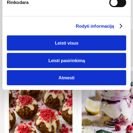
Rinkodara
Pridėti
Pridėti
Rodyti informaciją
Leisti visus
Susiję receptai
Leisti pasirinkimą
Atmesti