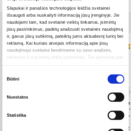
Recepto ir nuotraukos šaltinis: gesundheitswissen.de
Slapukai ir panašios technologijos leidžia svetainei
išsaugoti arba nuskaityti informaciją jūsų įrenginyje. Jie
Receptui
reikės
naudojami tam, kad svetainė veiktų tinkamai, įsimintų
jūsų pasirinkimus, padėtų analizuoti svetainės naudojimą
ir, gavus jūsų sutikimą, pateiktų jums aktualesnį turinį bei
T
reklamą. Kai kuriais atvejais informaciją apie jūsų
naudojimąsi svetaine bendriname su savo analizės,
reklamos ir socialinių tinklų partneriais. Šie partneriai gali
ją susieti su kita informacija, kurią jiems pateikėte arba
kuri buvo surinkta naudojantis jų paslaugomis. Galite
Sutikimo
pasirinkti, su kuriomis slapukų kategorijomis sutinkate.
Būtini
pasirinkimas
Savo sutikimą galite bet kada pakeisti arba atšaukti
slapukų nustatymuose. Atkreipiame dėmesį, kad
Nuostatos
atsisakius tam tikrų slapukų dalis svetainės funkcijų gali
Ceilono maltas
Cinamonas, maltas,
Burbono 
veikti netinkamai.
cinamonas,
ekologiškas
ankštis,
ekologiškas
Statistika
Lebensbaum
50 g
Lebensbaum
50 g
Lebensb
79.80 €/kg
75.80 €/kg
3,99 €
3,79 €
4,99 €