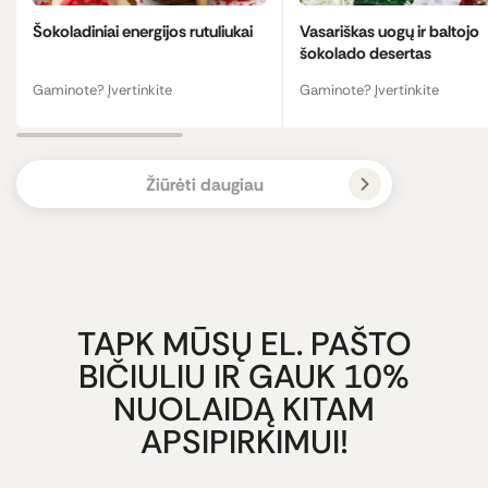
Šokoladiniai energijos rutuliukai
Vasariškas uogų ir baltojo
šokolado desertas
Gaminote? Įvertinkite
Gaminote? Įvertinkite
Žiūrėti daugiau
TAPK MŪSŲ EL. PAŠTO
BIČIULIU IR GAUK 10%
NUOLAIDĄ KITAM
APSIPIRKIMUI!