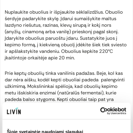
Nuplaukite obuolius ir išpjaukite sėklalizdžius. Obuolio
šerdyje padarykite skylę. Įdarui sumaišykite maltus
lazdyno riešutus, razinas, klevų sirupą ir kokį nors
(anyžių, cinamoną arba vanilę) prieskonį pagal skonį.
Įdarykite obuolius paruoštu įdaru. Sustatykite juos į
kepimo formą, į kiekvieną obuolį įdėkite šiek tiek sviesto
ir apšlakstykite vandeniu. Obuolius kepkite 220°C
įkaitintoje orkaitėje apie 20 min.
Prie keptų obuolių tinka vanilinis padažas. Beje, kol kas
dar nėra aišku, kodėl kepti obuoliai padeda palengvinti
užkimimą. Mokslininkai spėlioja, kad obuolių kepimo
metu išskiskiria enzimai (natūralūs fermentai), kurie
padeda balso stygoms. Kepti obuoliai taip pat yra
geresnis vaistas nuo peršalimo nei karštas pienas su
medumi, kuris gali sukelti gleivių susidarymą ant
kvėpavimo takų.
Šioje svetainėje naudojami slapukai