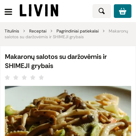
Titulinis
Receptai
Pagrindiniai patiekalai
Makaronų
salotos su daržovėmis ir SHIMEJI grybais
Makaronų salotos su daržovėmis ir
SHIMEJI grybais