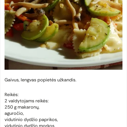
Gaivus, lengvas popietės užkandis.
Reikės:
2 valdytojams reikės:
250 g makaronų,
aguročio,
vidutinio dydžio paprikos,
vidutinio dydžio morkos,