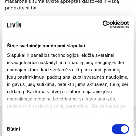
makaronais sumaišykite apkeptas daržoves ir viską
padėkite šiltai.
Į įkaitintą keptuvę su trupučiu aliejaus suberkite
atskirtus vienas nuo kito grybus. Maišydami apkepinkite,
kol grybai įgaus švelniai auksinę spalvą. Tada supilkite
grietinėlę, pagardinkite druska ir dar minutę kitą
Šioje svetainėje naudojami slapukai
patroškinkite ant nedidelės ugnies.
Slapukai ir panašios technologijos leidžia svetainei
išsaugoti arba nuskaityti informaciją jūsų įrenginyje. Jie
Makaronus su daržovėmis dėkite į lėkštę, ant viršaus
naudojami tam, kad svetainė veiktų tinkamai, įsimintų
uždėkite grietinėlėje troškintus shimeji grybus. Grybai
jūsų pasirinkimus, padėtų analizuoti svetainės naudojimą
patiekalui suteikia švelnaus moliuskų prieskonio.
ir, gavus jūsų sutikimą, pateiktų jums aktualesnį turinį bei
reklamą. Kai kuriais atvejais informaciją apie jūsų
Virtuvės fėjų receptas.
naudojimąsi svetaine bendriname su savo analizės,
reklamos ir socialinių tinklų partneriais. Šie partneriai gali
ją susieti su kita informacija, kurią jiems pateikėte arba
Receptui
reikės
kuri buvo surinkta naudojantis jų paslaugomis. Galite
Sutikimo
pasirinkti, su kuriomis slapukų kategorijomis sutinkate.
Būtini
pasirinkimas
Savo sutikimą galite bet kada pakeisti arba atšaukti