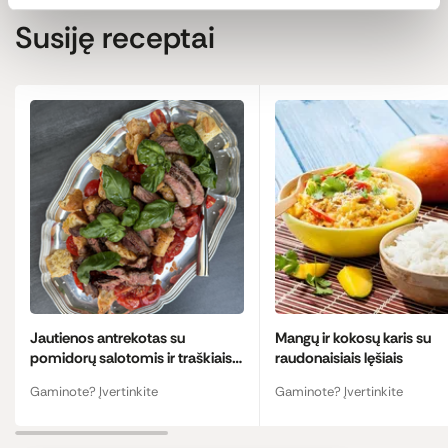
Susiję receptai
Jautienos antrekotas su
Mangų ir kokosų karis su
pomidorų salotomis ir traškiais
raudonaisiais lęšiais
krutonais
Gaminote? Įvertinkite
Gaminote? Įvertinkite