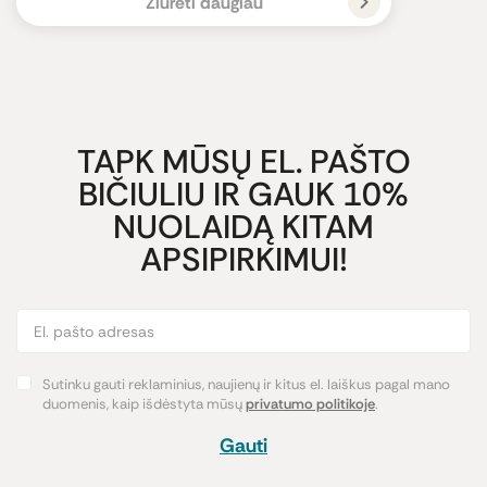
Žiūrėti daugiau
TAPK MŪSŲ EL. PAŠTO
BIČIULIU IR GAUK 10%
NUOLAIDĄ KITAM
APSIPIRKIMUI!
Sutinku gauti reklaminius, naujienų ir kitus el. laiškus pagal mano
duomenis, kaip išdėstyta mūsų
privatumo politikoje
.
Gauti