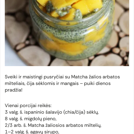
Sveiki ir maistingi pusryčiai su Matcha žalios arbatos
milteliais, čija sėklomis ir mangais – puiki dienos
pradžia!
Vienai porcijai reikės:
3 valg. š. ispaninio šalavijo (chia/čija) sėklų,
8 valg. š. migdolų pieno,
2/3 arb. š. Matcha žaliosios arbatos miltelių,
1–2 valg. š. agavų sirupo,