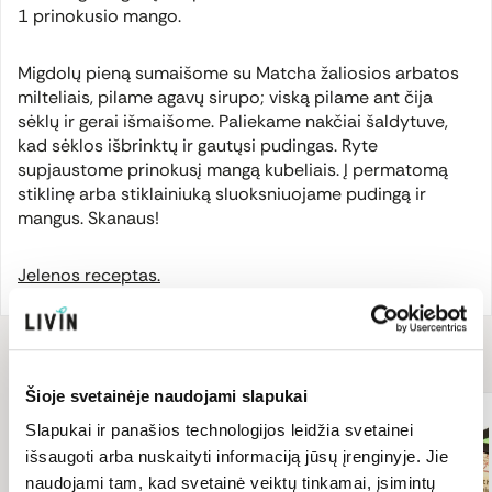
1 prinokusio mango.
Migdolų pieną sumaišome su Matcha žaliosios arbatos
milteliais, pilame agavų sirupo; viską pilame ant čija
sėklų ir gerai išmaišome. Paliekame nakčiai šaldytuve,
kad sėklos išbrinktų ir gautųsi pudingas. Ryte
supjaustome prinokusį mangą kubeliais. Į permatomą
stiklinę arba stiklainiuką sluoksniuojame pudingą ir
mangus. Skanaus!
Jelenos receptas.
Receptui
reikės
Šioje svetainėje naudojami slapukai
T
Slapukai ir panašios technologijos leidžia svetainei
išsaugoti arba nuskaityti informaciją jūsų įrenginyje. Jie
naudojami tam, kad svetainė veiktų tinkamai, įsimintų