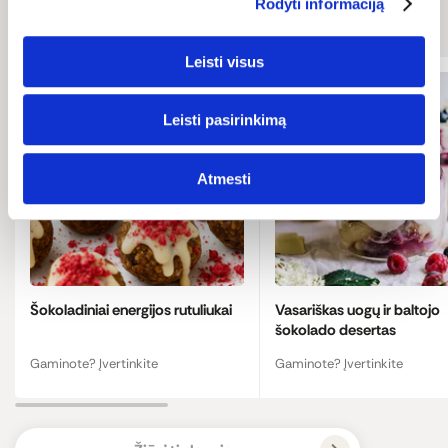
Susiję receptai
Rodyti informaciją
Leisti visus
Leisti pasirinkimą
Atmesti
Šokoladiniai energijos rutuliukai
Vasariškas uogų ir baltojo
šokolado desertas
Gaminote? Įvertinkite
Gaminote? Įvertinkite