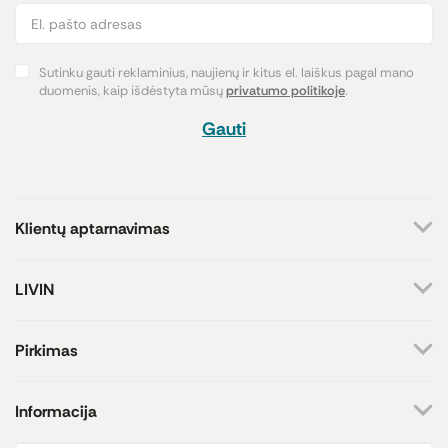
Sutinku gauti reklaminius, naujienų ir kitus el. laiškus pagal mano
duomenis, kaip išdėstyta mūsų
privatumo politikoje
.
Gauti
Klientų aptarnavimas
+370 659 44144
LIVIN
Rašyti užklausą
Apie mus
Kontaktai
Atsakome darbo dienomis
Pirkimas
8-17 val.
Parduotuvės
Atsiskaitymo būdai
Prekių ženklai
Pristatymas
Informacija
Paramos iniciatyva
Prekių grąžinimas
Lojalumo programa