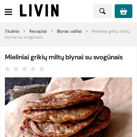
Titulinis
Receptai
Blynai, vafliai
Mieliniai grikių miltų
blynai su svogūnais
Mieliniai grikių miltų blynai su svogūnais