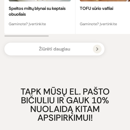
Speltos miltų blynai su keptais
TOFU sūrio vafliai
obuoliais
Gaminote? Įvertinkite
Gaminote? Įvertinkite
Žiūrėti daugiau
TAPK MŪSŲ EL. PAŠTO
BIČIULIU IR GAUK 10%
NUOLAIDĄ KITAM
APSIPIRKIMUI!