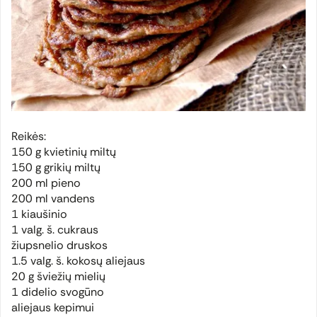
Reikės:
150 g kvietinių miltų
150 g grikių miltų
200 ml pieno
200 ml vandens
1 kiaušinio
1 valg. š. cukraus
žiupsnelio druskos
1.5 valg. š. kokosų aliejaus
20 g šviežių mielių
1 didelio svogūno
aliejaus kepimui