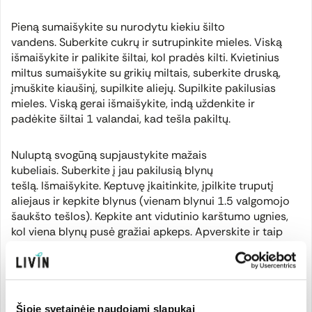
Pieną sumaišykite su nurodytu kiekiu šilto
vandens. Suberkite cukrų ir sutrupinkite mieles. Viską
išmaišykite ir palikite šiltai, kol pradės kilti. Kvietinius
miltus sumaišykite su grikių miltais, suberkite druską,
įmuškite kiaušinį, supilkite aliejų. Supilkite pakilusias
mieles. Viską gerai išmaišykite, indą uždenkite ir
padėkite šiltai 1 valandai, kad tešla pakiltų.
Nuluptą svogūną supjaustykite mažais
kubeliais. Suberkite į jau pakilusią blynų
tešlą. Išmaišykite. Keptuvę įkaitinkite, įpilkite truputį
aliejaus ir kepkite blynus (vienam blynui 1.5 valgomojo
šaukšto tešlos). Kepkite ant vidutinio karštumo ugnies,
kol viena blynų pusė gražiai apkeps. Apverskite ir taip
pat kepkite kitą blynų pusę. Iškepusius blynus patiekite
iškart su grietine arba majonezo - krienų padažu.
Virtuvės fėjų receptas.
Šioje svetainėje naudojami slapukai