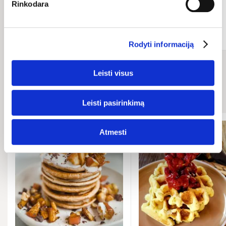
Rinkodara
Pridėti
Pridėti
Rodyti informaciją
Leisti visus
Susiję receptai
Leisti pasirinkimą
Atmesti