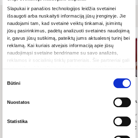
Slapukai ir panašios technologijos leidžia svetainei
Receptui
reikės
išsaugoti arba nuskaityti informaciją jūsų įrenginyje. Jie
naudojami tam, kad svetainė veiktų tinkamai, įsimintų
jūsų pasirinkimus, padėtų analizuoti svetainės naudojimą
ir, gavus jūsų sutikimą, pateiktų jums aktualesnį turinį bei
reklamą. Kai kuriais atvejais informaciją apie jūsų
naudojimąsi svetaine bendriname su savo analizės,
reklamos ir socialinių tinklų partneriais. Šie partneriai gali
ją susieti su kita informacija, kurią jiems pateikėte arba
kuri buvo surinkta naudojantis jų paslaugomis. Galite
Sutikimo
pasirinkti, su kuriomis slapukų kategorijomis sutinkate.
Būtini
pasirinkimas
Savo sutikimą galite bet kada pakeisti arba atšaukti
slapukų nustatymuose. Atkreipiame dėmesį, kad
Grikių miltai, ekologiški
Kanapių gėrimas be
Himalajų
Nuostatos
atsisakius tam tikrų slapukų dalis svetainės funkcijų gali
cukraus, ekologiškas
veikti netinkamai.
Ekofrisa
400 g
Ecomil
1 l
Natur Hurt
Statistika
6.97 €/kg
4.19 €/l
14.45 €/k
2,79 €
4,19 €
2,89 €