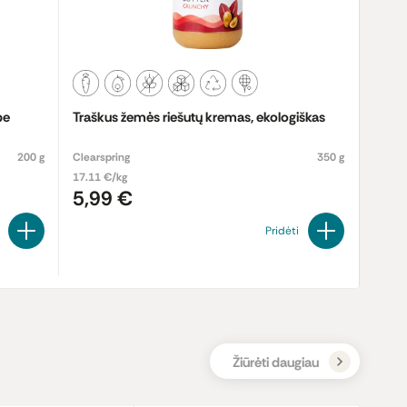
be
Traškus žemės riešutų kremas, ekologiškas
200 g
Clearspring
350 g
17.11 €/kg
5,99 €
Pridėti
Žiūrėti daugiau