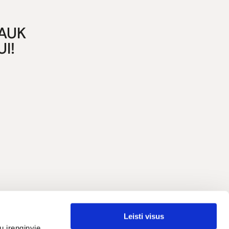
GAUK
I!
Leisti visus
Lietuvių
grama
ų įrenginyje.