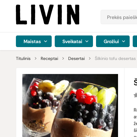
Maistas
Sveikatai
Grožiui
Titulinis
Receptai
Desertai
Šilkinio tofu desertas
Š
R
a
ž
š
a