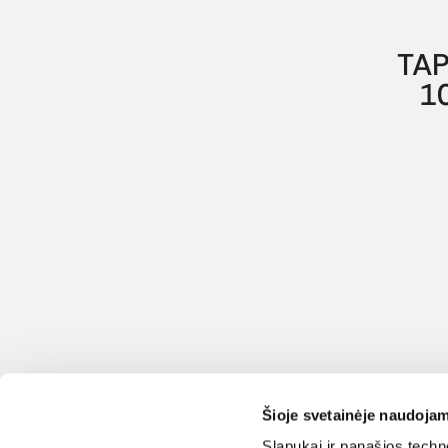
TAP
1
Klientų aptarnavimas
LIVIN
Šioje svetainėje naudojam
Apie mus
Slapukai ir panašios techno