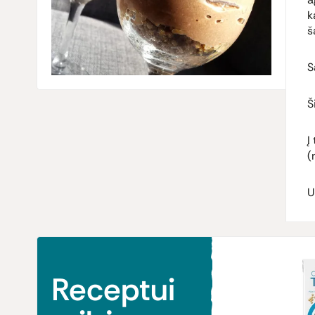
k
š
S
Š
Į
(
U
Receptui