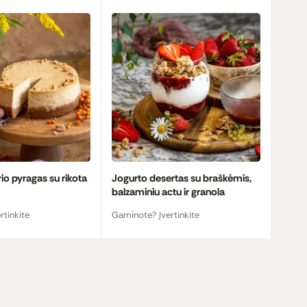
rio pyragas su rikota
Jogurto desertas su braškėmis,
balzaminiu actu ir granola
rtinkite
Gaminote? Įvertinkite