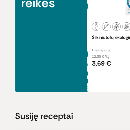
reikės
Šilkinis tofu, ekolog
Clearspring
12.30 €/kg
3,69 €
Susiję receptai