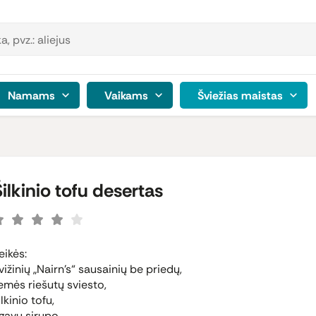
Namams
Vaikams
Šviežias maistas
ilkinio tofu desertas
eikės:
vižinių „Nairn's“ sausainių be priedų,
emės riešutų sviesto,
ilkinio tofu,
gavų sirupo,