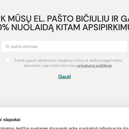
K MŪSŲ EL. PAŠTO BIČIULIU IR 
0% NUOLAIDĄ KITAM APSIPIRKIMU
Sutinku gauti reklaminius, naujienų ir kitus el. laiškus pagal mano
duomenis, kaip išdėstyta mūsų
privatumo politikoje
.
Gauti
Pirkimas
Informacija
i slapukai
Atsiskaitymo būdai
Lojalumo pro
logijos leidžia svetainei išsaugoti arba nuskaityti informaciją jūs