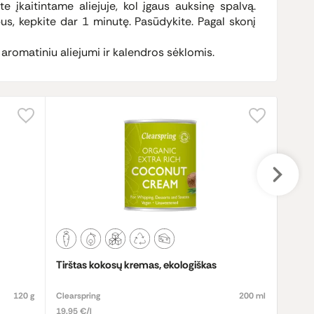
e įkaitintame aliejuje, kol įgaus auksinę spalvą.
pus, kepkite dar 1 minutę. Pasūdykite. Pagal skonį
 aromatiniu aliejumi ir kalendros sėklomis.
Tirštas kokosų kremas, ekologiškas
Skaldy
120 g
Clearspring
200 ml
URTE
19.95 €/l
7.47 €