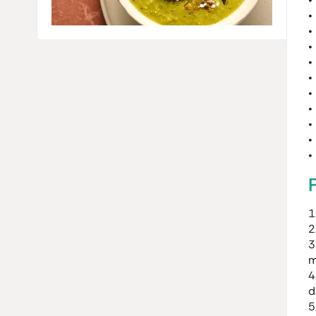
1
2
3
m
4
d
5