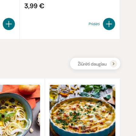
3,99 €
2,9
Pridėti
Žiūrėti daugiau