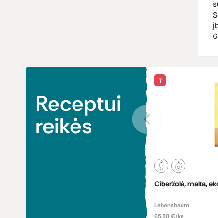
s
S
į
6
T
Receptui
reikės
Ciberžolė, malta, ek
Lebensbaum
65.80 €/kg