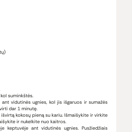
tų)
.
, kol suminkštės.
 ant vidutinės ugnies, kol jis išgaruos ir sumažės
irti dar 1 minutę.
r išvirtą kokosų pieną su kariu. Išmaišykite ir virkite
šykite ir nukelkite nuo kaitros.
lėje keptuvėje ant vidutinės ugnies. Pusžiedžiais