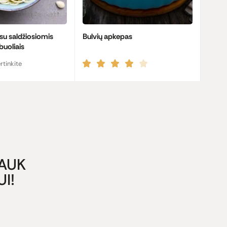
 su saldžiosiomis
Bulvių apkepas
buoliais
rtinkite
GAUK
I!