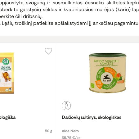
upjaustytą svogūną ir susmulkintas česnako skilteles kepkit
uberkite garstyčių sėklas ir kvapniuosius murėjos (kario) la
berkite čili dribsnių.
. Lęšių troškinį patiekite apšlakstydami jį anksčiau pagamintu
ologiška
Daržovių sultinys, ekologiškas
50 g
Alce Nero
35.75 €/kg