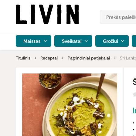
Maistas
Sveikatai
Grožiui
Titulinis
Receptai
Pagrindiniai patiekalai
Šri Lank