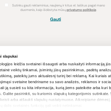
Sutinku gauti reklaminius, naujienų ir kitus el. laiškus pagal mano
duomenis, kaip išdėstyta mūsų
privatumo politikoje
.
Gauti
Pirkimas
Informacija
i slapukai
Atsiskaitymo būdai
Lojalumo pro
logijos leidžia svetainei išsaugoti arba nuskaityti informaciją jūs
tainė veiktų tinkamai, įsimintų jūsų pasirinkimus, padėtų analizu
Pristatymas
Naujienos ir s
tikimą, pateiktų jums aktualesnį turinį bei reklamą. Kai kuriais a
Prekių grąžinimas
Receptai
ojimąsi svetaine bendriname su savo analizės, reklamos ir sociali
Sąlygos ir nu
gali ją susieti su kita informacija, kurią jiems pateikėte arba kuri
Privatumo poli
. Galite pasirinkti, su kuriomis slapukų kategorijomis sutinkate.
D.U.K
akeisti arba atšaukti slapukų nustatymuose. Atkreipiame dėmesį
ų dalis svetainės funkcijų gali veikti netinkamai.