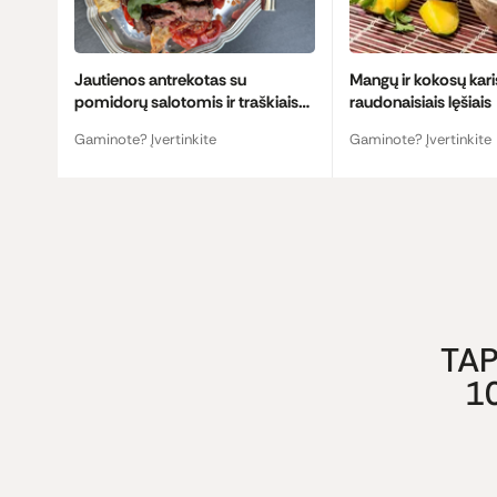
Jautienos antrekotas su
Mangų ir kokosų kari
pomidorų salotomis ir traškiais
raudonaisiais lęšiais
krutonais
Gaminote? Įvertinkite
Gaminote? Įvertinkite
TAP
1