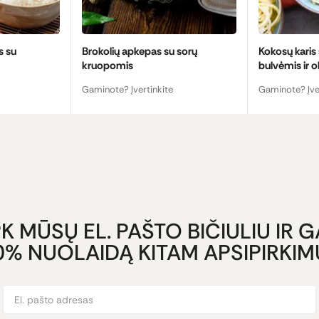
s su
Brokolių apkepas su sorų
Kokosų karis
kruopomis
bulvėmis ir o
Gaminote? Įvertinkite
Gaminote? Įve
K MŪSŲ EL. PAŠTO BIČIULIU IR 
0% NUOLAIDĄ KITAM APSIPIRKIMU