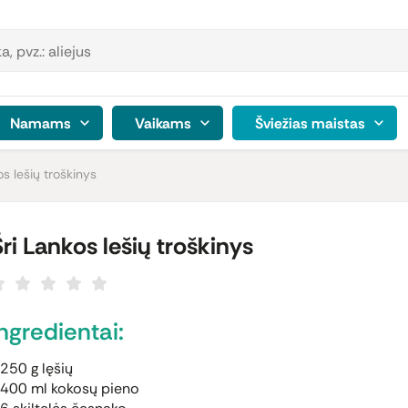
Namams
Vaikams
Šviežias maistas
os lešių troškinys
Šri Lankos lešių troškinys
Ingredientai:
250 g lęšių
400 ml kokosų pieno