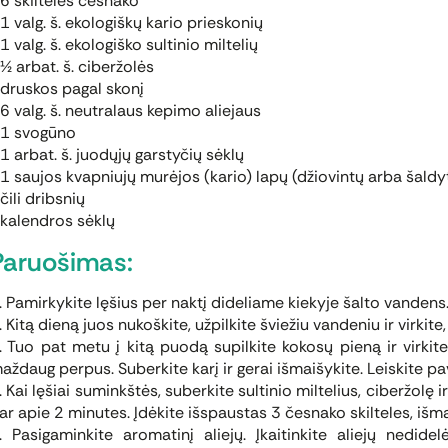
6 skiltelės česnako
1 valg. š. ekologiškų kario prieskonių
1 valg. š. ekologiško sultinio miltelių
½ arbat. š. ciberžolės
druskos pagal skonį
6 valg. š. neutralaus kepimo aliejaus
1 svogūno
1 arbat. š. juodųjų garstyčių sėklų
1 saujos kvapniujų murėjos (kario) lapų (džiovintų arba šaldy
čili dribsnių
kalendros sėklų
Paruošimas:
. Pamirkykite lęšius per naktį dideliame kiekyje šalto vandens
. Kitą dieną juos nukoškite, užpilkite šviežiu vandeniu ir virkite
. Tuo pat metu į kitą puodą supilkite kokosų pieną ir virkite
aždaug perpus. Suberkite karį ir gerai išmaišykite. Leiskite pav
. Kai lęšiai suminkštės, suberkite sultinio miltelius, ciberžolę i
ar apie 2 minutes. Įdėkite išspaustas 3 česnako skilteles, išmai
. Pasigaminkite aromatinį aliejų. Įkaitinkite aliejų nedide