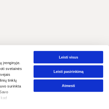
Leisti visus
Lietuvių
grama
ų įrenginyje.
oti svetainės
traipsniai
Leisti pasirinkimą
tvejais
nių tinklų
ostatos
Atmesti
 buvo surinkta
tika
 Savo
, kad