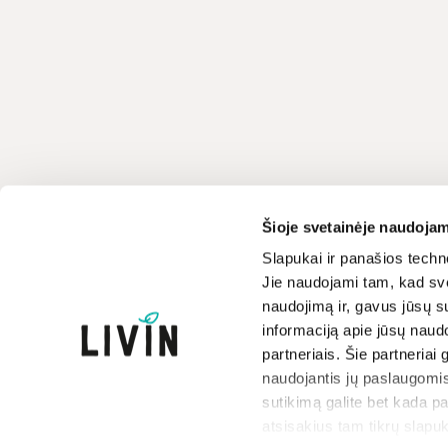
Klientų aptarnavimas
LIVIN
Šioje svetainėje naudojam
+370 659 44144
Apie mus
Slapukai ir panašios techno
Jie naudojami tam, kad sve
Kontaktai
Rašyti užklausą
naudojimą ir, gavus jūsų su
Parduotuvės
informaciją apie jūsų naud
Atsakome darbo dienomis
Prekių ženklai
8-17 val.
partneriais. Šie partneriai 
Paramos iniciatyva
naudojantis jų paslaugomis
Dovanų kuponai
sutikimą galite bet kada p
atsisakius tam tikrų slapuk