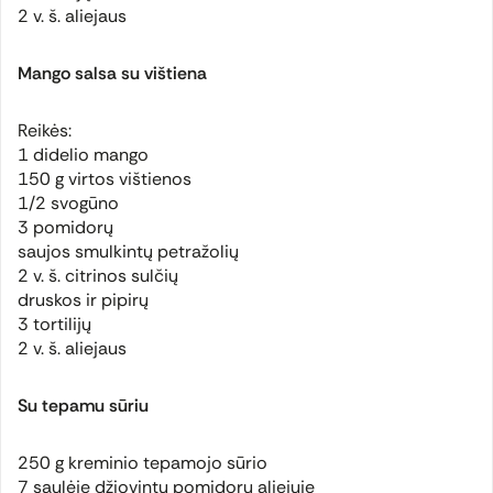
2 v. š. aliejaus
Mango salsa su vištiena
Reikės:
1 didelio mango
150 g virtos vištienos
1/2 svogūno
3 pomidorų
saujos smulkintų petražolių
2 v. š. citrinos sulčių
druskos ir pipirų
3 tortilijų
2 v. š. aliejaus
Su tepamu sūriu
250 g kreminio tepamojo sūrio
7 saulėje džiovintų pomidorų aliejuje