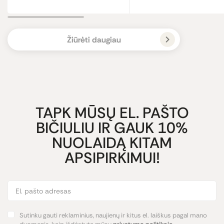
Žiūrėti daugiau
TAPK MŪSŲ EL. PAŠTO
BIČIULIU IR GAUK 10%
NUOLAIDĄ KITAM
APSIPIRKIMUI!
Sutinku gauti reklaminius, naujienų ir kitus el. laiškus pagal mano