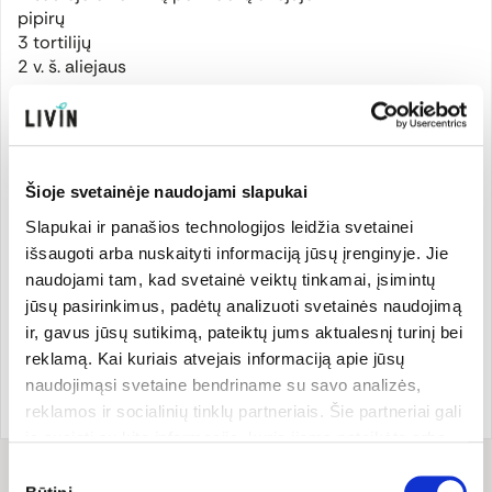
pipirų
3 tortilijų
2 v. š. aliejaus
1. Tortilijas ištepame aliejumi ir supjaustome į
ketvirtadalius.
2. Keksiukams skirtą formą ištepame kepimui skirtu
Šioje svetainėje naudojami slapukai
aliejumi. Tortilijas sudedame į keksiukų formeles ir
suformuojame krepšelius. Dedame į orkaitę ir kepame 6
Slapukai ir panašios technologijos leidžia svetainei
minutes 180ºC temperatūroje. Išimame iš orkaitės ir
išsaugoti arba nuskaityti informaciją jūsų įrenginyje. Jie
atvėsiname.
naudojami tam, kad svetainė veiktų tinkamai, įsimintų
3. Paruošiame įdarus. Kiekvieno varianto ingredientus
jūsų pasirinkimus, padėtų analizuoti svetainės naudojimą
supjaustome ir sumaišome. Sudedame į paruoštus
ir, gavus jūsų sutikimą, pateiktų jums aktualesnį turinį bei
tortilijų krepšelius ir patiekiame.
reklamą. Kai kuriais atvejais informaciją apie jūsų
naudojimąsi svetaine bendriname su savo analizės,
Receptas
@wise_taste
.
reklamos ir socialinių tinklų partneriais. Šie partneriai gali
ją susieti su kita informacija, kurią jiems pateikėte arba
kuri buvo surinkta naudojantis jų paslaugomis. Galite
Receptui
reikės
Sutikimo
pasirinkti, su kuriomis slapukų kategorijomis sutinkate.