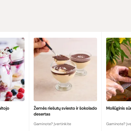
altojo
Žemės riešutų sviesto ir šokolado
Moliūginis sū
desertas
Gaminote? Įvertinkite
Gaminote? Įve