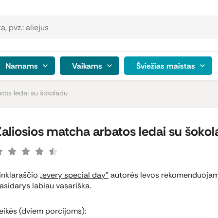
Namams
Vaikams
Šviežias maistas
atos ledai su šokoladu
Žaliosios matcha arbatos ledai su šoko
inklaraščio
„every special day”
autorės Ievos rekomenduoja
asidarys labiau vasariška.
eikės (dviem porcijoms):