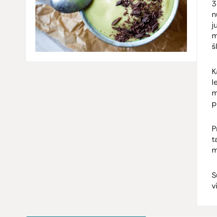
3
n
j
m
š
K
l
m
p
P
t
m
S
v