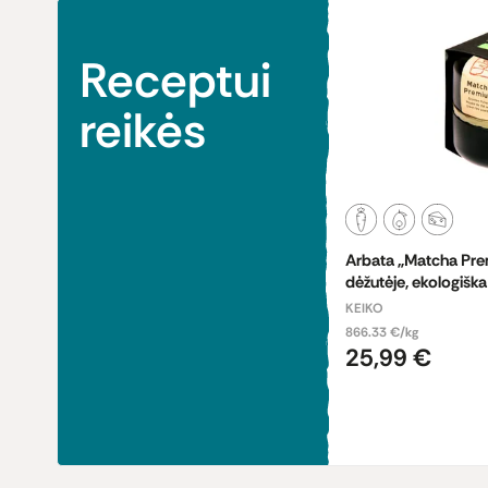
Receptui
reikės
Arbata „Matcha Pre
dėžutėje, ekologiška
KEIKO
866.33 €/kg
25,99 €