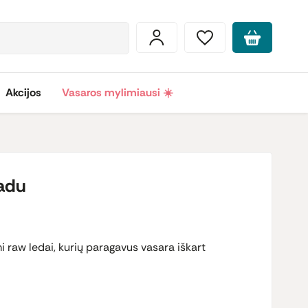
Akcijos
Vasaros mylimiausi ☀️
ladu
mi
raw
ledai, kurių paragavus vasara iškart