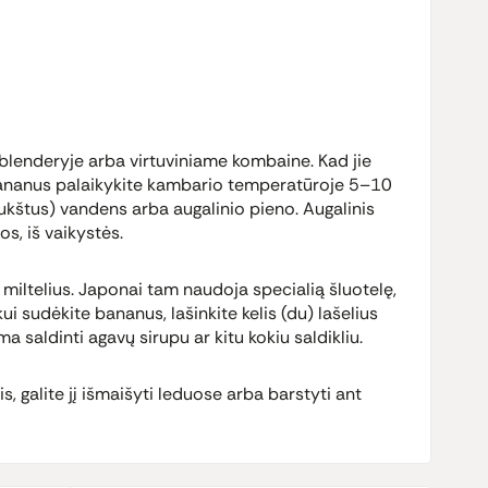
 blenderyje arba virtuviniame kombaine. Kad jie
 bananus palaikykite kambario temperatūroje 5–10
 šaukštus) vandens arba augalinio pieno. Augalinis
s, iš vaikystės.
miltelius. Japonai tam naudoja specialią šluotelę,
ui sudėkite bananus, lašinkite kelis (du) lašelius
ma saldinti agavų sirupu ar kitu kokiu saldikliu.
, galite jį išmaišyti leduose arba barstyti ant