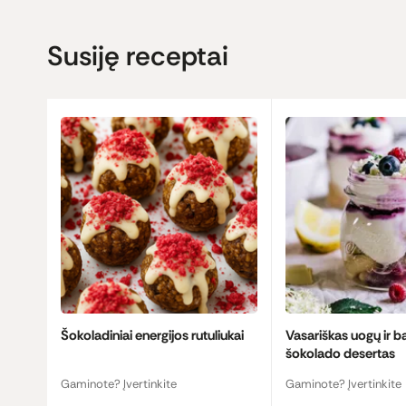
Susiję receptai
Šokoladiniai energijos rutuliukai
Vasariškas uogų ir b
šokolado desertas
Gaminote? Įvertinkite
Gaminote? Įvertinkite