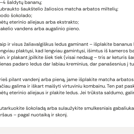
–4 šaldytų bananų;
ubraukto šaukštelio žaliosios matcha arbatos miltelių;
uodo šokolado;
ėtų eterinio aliejaus arba ekstrakto;
lakelio vandens arba augalinio pieno.
aip ir visus žaliavalgiškus ledus gaminant – išplakite bananus
engviau plaktųsi, kad lengviau gamintųsi, išimtus iš kameros
in. ir plakant įpilkite šiek tiek (visai nedaug – tris ar keturis
ienas padaro ledus dar labiau kreminius, dar panašesnius į tuo
rieš pilant vandenį arba pieną, jame išplakite matcha arbatos 
ačiau galima ir iškart maišyti virtuviniu kombainu. Ten pat pask
ėtų eterinio aliejaus ir plakite ledus. Jei trūksta saldumo, gali
utarkuokite šokoladą arba sulaužykite smulkesniais gabaliukais
iršaus – pagal nuotaiką ir skonį.