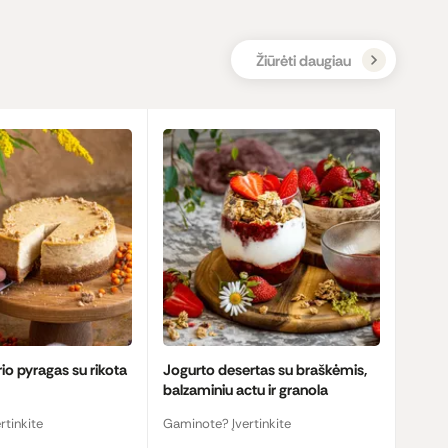
Žiūrėti daugiau
rio pyragas su rikota
Jogurto desertas su braškėmis,
balzaminiu actu ir granola
rtinkite
Gaminote? Įvertinkite