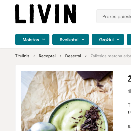
Maistas
Sveikatai
Grožiui
Titulinis
Receptai
Desertai
Žaliosios matcha arb
T
p
R