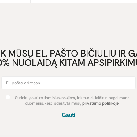
K MŪSŲ EL. PAŠTO BIČIULIU IR 
0% NUOLAIDĄ KITAM APSIPIRKIMU
Sutinku gauti reklaminius, naujienų ir kitus el. laiškus pagal mano
duomenis, kaip išdėstyta mūsų
privatumo politikoje
.
Gauti