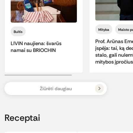
Mityba
Maisto p
Buitis
Prof. Arūnas Em
LIVIN naujiena: švarūs
įspėja: tai, ką 
namai su BRIOCHIN
stalo, gali nulem
mitybos įpročius 
Žiūrėti daugiau
Receptai