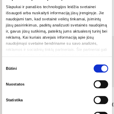
Slapukai ir panašios technologijos leidžia svetainei
išsaugoti arba nuskaityti informaciją jūsų įrenginyje. Jie
naudojami tam, kad svetainė veiktų tinkamai, įsimintų
Pridėti
Pridėti
jūsų pasirinkimus, padėtų analizuoti svetainės naudojimą
ir, gavus jūsų sutikimą, pateiktų jums aktualesnį turinį bei
reklamą. Kai kuriais atvejais informaciją apie jūsų
naudojimąsi svetaine bendriname su savo analizės,
Visos prekės
(145)
reklamos ir socialinių tinklų partneriais. Šie partneriai gali
ją susieti su kita informacija, kurią jiems pateikėte arba
kuri buvo surinkta naudojantis jų paslaugomis. Galite
Sutikimo
pasirinkti, su kuriomis slapukų kategorijomis sutinkate.
Būtini
pasirinkimas
Top prekių ženklai
Savo sutikimą galite bet kada pakeisti arba atšaukti
slapukų nustatymuose. Atkreipiame dėmesį, kad
Nuostatos
atsisakius tam tikrų slapukų dalis svetainės funkcijų gali
veikti netinkamai.
Statistika