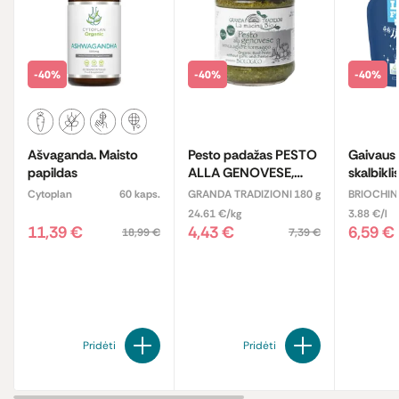
-40%
-40%
-40%
Ašvaganda. Maisto
Pesto padažas PESTO
Gaivaus
papildas
ALLA GENOVESE,
skalbikli
ekologiškas
Cytoplan
60 kaps.
GRANDA TRADIZIONI
180 g
BRIOCHIN
24.61 €/kg
3.88 €/l
11,39 €
4,43 €
6,59 €
18,99 €
7,39 €
Pridėti
Pridėti