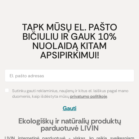
TAPK MŪSŲ EL. PAŠTO
BIČIULIU IR GAUK 10%
NUOLAIDĄ KITAM
APSIPIRKIMUI!
Sutinku gauti reklaminius, naujienų ir kitus el. laiškus pagal mano
duomenis, kaip išdėstyta mūsų
privatumo politikoje
.
Gauti
Ekologiškų ir natūralių produktų
parduotuvė LIVIN
LIVIN internetinė parduotuvė - viskas, ko reikia sveikesniam