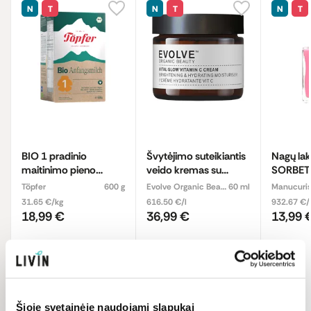
N
T
N
T
N
T
BIO 1 pradinio
Švytėjimo suteikiantis
Nagų la
maitinimo pieno
veido kremas su
SORBET
mišinys kūdikiams, iki
vitaminu C „Vital
Töpfer
600 g
Evolve Organic Beauty
60 ml
Manucuris
6 mėn., ekologiškas
Glow", ekologiškas
31.65 €/kg
616.50 €/l
932.67 €/
18,99 €
36,99 €
13,99 
Šioje svetainėje naudojami slapukai