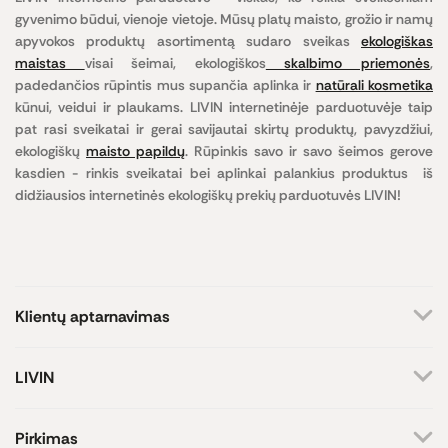
gyvenimo būdui, vienoje vietoje. Mūsų platų maisto, grožio ir namų
apyvokos produktų asortimentą sudaro sveikas
ekologiškas
maistas
visai šeimai, ekologiškos
skalbimo priemonės
,
padedančios rūpintis mus supančia aplinka ir
natūrali kosmetika
kūnui, veidui ir plaukams. LIVIN internetinėje parduotuvėje taip
pat rasi sveikatai ir gerai savijautai skirtų produktų, pavyzdžiui,
ekologiškų
maisto papildų
. Rūpinkis savo ir savo šeimos gerove
kasdien - rinkis sveikatai bei aplinkai palankius produktus iš
didžiausios internetinės ekologiškų prekių parduotuvės LIVIN!
Klientų aptarnavimas
+370 659 44144
LIVIN
Rašyti užklausą
Apie mus
Kontaktai
Atsakome darbo dienomis
Pirkimas