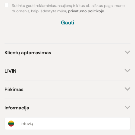
Sutinku gauti reklaminius, naujienų ir kitus el. laiškus pagal mano
duomenis, kaip išdėstyta mūsų
privatumo politikoje
.
Gauti
Klientų aptarnavimas
+370 659 44144
LIVIN
Rašyti užklausą
Apie mus
Kontaktai
Atsakome darbo dienomis
Pirkimas
8-17 val.
Parduotuvės
Atsiskaitymo būdai
Prekių ženklai
Pristatymas
Informacija
Paramos iniciatyva
Prekių grąžinimas
Lojalumo programa
Dovanų kuponai
Naujienos ir straipsniai
Lietuvių
Receptai