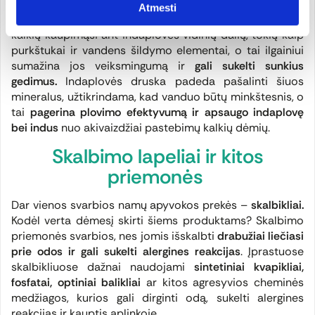
vanduo
ir užkirstas kelias kalkių nuosėdų susidarymui.
Atmesti
Kietas vanduo
, kuriame yra daug mineralų, gali lemti
kalkių kaupimąsi ant indaplovės vidinių dalių, tokių kaip
purkštukai ir vandens šildymo elementai, o tai ilgainiui
sumažina jos veiksmingumą ir
gali sukelti sunkius
gedimus.
Indaplovės druska padeda pašalinti šiuos
mineralus, užtikrindama, kad vanduo būtų minkštesnis, o
tai
pagerina plovimo efektyvumą ir apsaugo indaplovę
bei indus
nuo akivaizdžiai pastebimų kalkių dėmių.
Skalbimo lapeliai ir kitos
priemonės
Dar vienos svarbios namų apyvokos prekės –
skalbikliai.
Kodėl verta dėmesį skirti šiems produktams? Skalbimo
priemonės svarbios, nes jomis išskalbti
drabužiai liečiasi
prie odos ir gali sukelti alergines reakcijas
. Įprastuose
skalbikliuose dažnai naudojami
sintetiniai kvapikliai,
fosfatai, optiniai balikliai
ar kitos agresyvios cheminės
medžiagos, kurios gali dirginti odą, sukelti alergines
reakcijas ir kauptis aplinkoje.