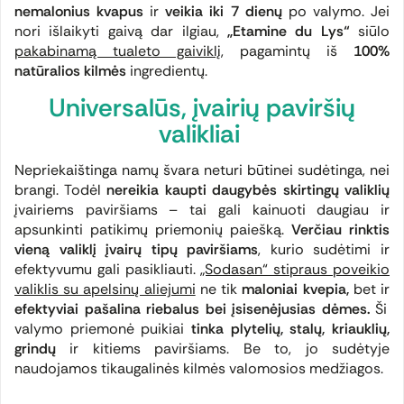
nemalonius kvapus
ir
veikia iki 7 dienų
po valymo. Jei
nori išlaikyti gaivą dar ilgiau,
„Etamine du Lys“
siūlo
pakabinamą tualeto gaiviklį
, pagamintų iš
100%
natūralios kilmės
ingredientų.
Universalūs, įvairių paviršių
valikliai
Nepriekaištinga namų švara neturi būti
nei sudėtinga, nei
brangi. Todėl
nereikia kaupti daugybės skirtingų valiklių
įvairiems paviršiams – tai gali kainuoti daugiau ir
apsunkinti patikimų priemonių paiešką.
Verčiau rinktis
vieną valiklį įvairų tipų paviršiams
, kurio sudėtimi ir
efektyvumu gali pasikliauti.
„Sodasan“ stipraus poveikio
valiklis su apelsinų aliejumi
ne tik
maloniai kvepia,
bet ir
efektyviai pašalina riebalus bei įsisenėjusias dėmes.
Ši
valymo priemonė puikiai
tinka plytelių, stalų, kriauklių,
grindų
ir kitiems paviršiams. Be to, jo sudėtyje
naudojamos tik
augalinės kilmės valomosios medžiagos.