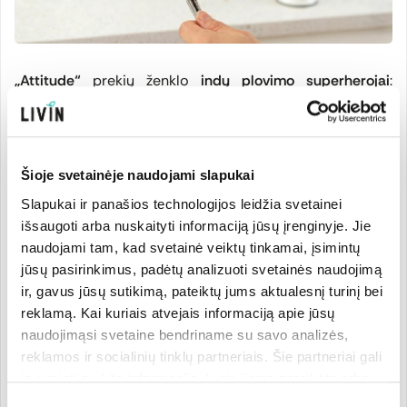
„Attitude“
prekių ženklo
indų plovimo superherojai
:
citrusų žievelių aromato indų ploviklis
bei
LIVIN klientų
mylimos
indaplovių tabletės
. Šie produktai pagaminti iš
augalinių ir mineralinių sudedamųjų dalių, jų sudėtyje
nėra fosfatų, sulfatų, žalingų konservantų.
Šie produktai
Šioje svetainėje naudojami slapukai
ne tik saugesni visai šeimai, bet ir draugiškesni aplinkai,
nes jų sudėtyje naudojamos biologiškai skaidžios
Slapukai ir panašios technologijos leidžia svetainei
medžiagos, kurios mažiau teršia vandenį ir
nekenkia
išsaugoti arba nuskaityti informaciją jūsų įrenginyje. Jie
vandens ekosistemoms.
naudojami tam, kad svetainė veiktų tinkamai, įsimintų
Indaplovių priežiūros priemonės
jūsų pasirinkimus, padėtų analizuoti svetainės naudojimą
ir, gavus jūsų sutikimą, pateiktų jums aktualesnį turinį bei
Jei rūpiniesi savo indų švara,
nepamiršk ir indaplovės
reklamą. Kai kuriais atvejais informaciją apie jūsų
priežiūros.
Jei indaplovė nėra reguliariai valoma, riebalų,
naudojimąsi svetaine bendriname su savo analizės,
maisto likučių ir kalkių nuosėdos gali užkimšti
reklamos ir socialinių tinklų partneriais. Šie partneriai gali
purkštukus, sumažinti vandens srautą ir trukdyti
ją susieti su kita informacija, kurią jiems pateikėte arba
tinkamam plovimui.
„Sonett“ indaplovių druska
padeda
kuri buvo surinkta naudojantis jų paslaugomis. Galite
Sutikimo