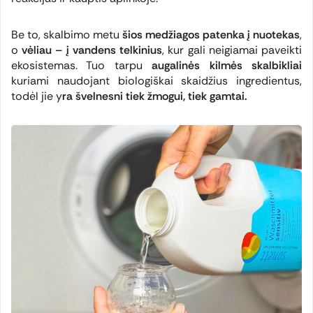
Be to, skalbimo metu
šios medžiagos patenka į nuotekas
,
o
vėliau – į vandens telkinius
, kur gali neigiamai paveikti
ekosistemas. Tuo tarpu
augalinės kilmės skalbikliai
kuriami naudojant biologiškai skaidžius ingredientus,
todėl jie y
ra švelnesni tiek žmogui, tiek gamtai.