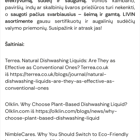
efektyvumą, sudėtį ir saugumą.
Vonios kambario,
paviršių, indų ar skalbinių švaros priežiūros turi nekenkti,
o
saugoti pačius svarbiausius – šeimą ir gamtą
.
LIVIN
asortimente
gausu sertifikuotų ir augalinių sudėčių
valymo priemonių. Susipažink ir atrask jas!
Šaltiniai:
Terrea. Natural Dishwashing Liquids: Are They as
Effective as Conventional Ones? Terrea.co.uk
iš https://terrea.co.uk/blogs/journal/natural-
dishwashing-liquids-are-they-as-effective-as-
conventional-ones
Olklin. Why Choose Plant-Based Dishwashing Liquid?
Olklin.com iš https://olklin.com/blogs/news/why-
choose-plant-based-dishwashing-liquid
NimbleCares. Why You Should Switch to Eco-Friendly