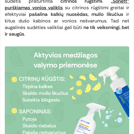
sudėtis praturtinta
citrinos rūgštimi
.
„Sonett“
purškiamas vonios valiklis
su citrinos rūgštimi
greitai ir
efektyviai
pašalina kalkių nuosėdas, muilo likučius
ir
kitus dušo kabinos ar vonios nešvarumus. Tad net
augalinės sudėties valikliai gali būti
ne tik veiksmingi, bet
ir saugūs
.