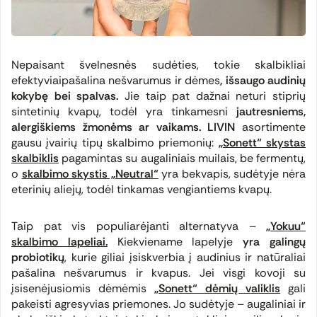
Nepaisant švelnesnės sudėties, tokie skalbikliai
efektyviai
pašalina nešvarumus ir dėmes
, išsaugo audinių
kokybę bei spalvas.
Jie taip pat dažnai neturi stiprių
sintetinių kvapų, todėl yra tinkamesni
jautresniems,
alergiškiems žmonėms ar vaikams.
LIVIN
asortimente
gausu įvairių tipų skalbimo priemonių:
„Sonett“ skystas
skalbiklis
pagamintas su augaliniais muilais, be fermentų,
o
skalbimo skystis „Neutral“
yra bekvapis, sudėtyje nėra
eterinių aliejų, todėl tinkamas vengiantiems kvapų.
Taip pat vis populiarėjanti alternatyva –
„Yokuu“
skalbimo lapeliai.
Kiekviename lapelyje
yra galingų
probiotikų
, kurie giliai įsiskverbia į audinius ir natūraliai
pašalina nešvarumus ir kvapus. Jei visgi kovoji su
įsisenėjusiomis dėmėmis
„Sonett“ dėmių valiklis
gali
pakeisti agresyvias priemones. Jo sudėtyje – augaliniai ir