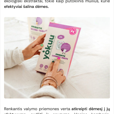
ekologiški ekstraktai, tokie kaip putoklinis muilius, kurie
efektyviai šalina dėmes.
Renkantis valymo priemones verta
atkreipti dėmesį į jų