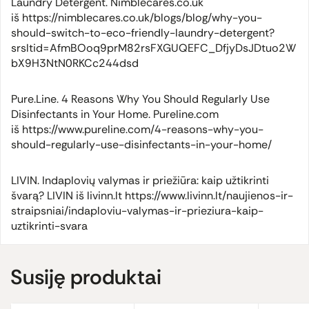
Laundry Detergent. Nimblecares.co.uk
iš https://nimblecares.co.uk/blogs/blog/why-you-
should-switch-to-eco-friendly-laundry-detergent?
srsltid=AfmBOoq9prM82rsFXGUQEFC_DfjyDsJDtuo2W
bX9H3NtN0RKCc244dsd
Pure.Line. 4 Reasons Why You Should Regularly Use
Disinfectants in Your Home. Pureline.com
iš https://www.pureline.com/4-reasons-why-you-
should-regularly-use-disinfectants-in-your-home/
LIVIN. Indaplovių valymas ir priežiūra: kaip užtikrinti
švarą? LIVIN iš livinn.lt https://www.livinn.lt/naujienos-ir-
straipsniai/indaploviu-valymas-ir-prieziura-kaip-
uztikrinti-svara
Susiję produktai