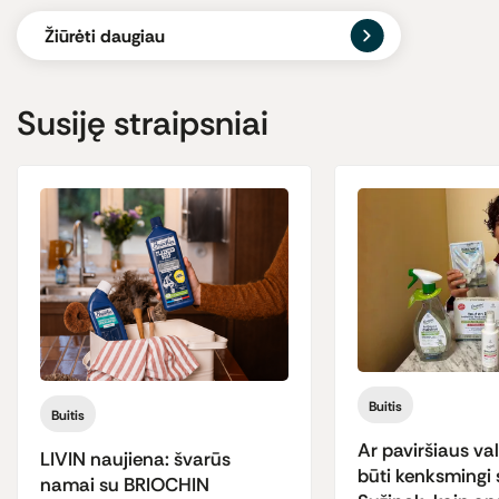
Žiūrėti daugiau
Susiję straipsniai
Buitis
Buitis
Ar paviršiaus vali
LIVIN naujiena: švarūs
būti kenksmingi 
namai su BRIOCHIN