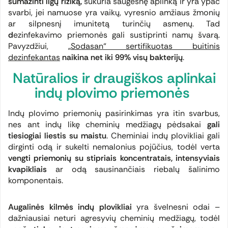
sumažinti ligų riziką,
sukuria saugesnę aplinką ir yra ypač
svarbi, jei namuose yra vaikų, vyresnio amžiaus žmonių
ar silpnesnį imunitetą turinčių asmenų. Tad
d
ezinfekavimo priemonės gali sustiprinti namų švarą.
Pavyzdžiui,
„Sodasan“ sertifikuotas buitinis
dezinfekantas
naikina net iki
99% visų bakterijų
.
Natūralios ir draugiškos aplinkai
indų plovimo priemonės
Indų plovimo priemonių pasirinkimas yra itin svarbus,
nes ant indų likę cheminių medžiagų pėdsakai
gali
tiesiogiai liestis su maistu
. Cheminiai indų plovikliai gali
dirginti odą ir sukelti nemalonius pojūčius, todėl verta
vengti priemonių su
stipriais koncentratais, intensyviais
kvapikliais
ar odą sausinančiais riebalų šalinimo
komponentais.
Augalinės kilmės indų plovikliai
yra švelnesni odai –
dažniausiai neturi agresyvių cheminių medžiagų, todėl