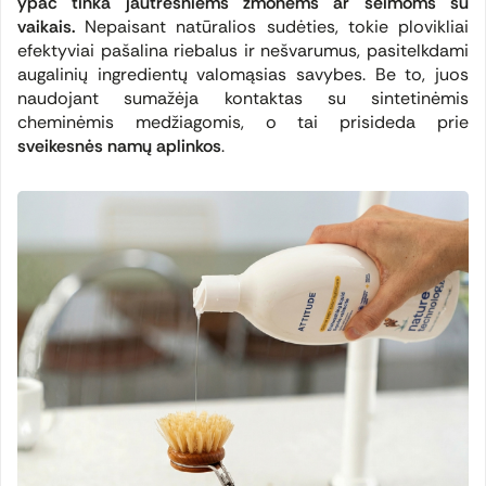
ypač tinka jautresniems žmonėms ar šeimoms su
vaikais.
Nepaisant natūralios sudėties, tokie plovikliai
efektyviai pašalina riebalus ir nešvarumus, pasitelkdami
augalinių ingredientų valomąsias savybes. Be to, juos
naudojant sumažėja kontaktas su sintetinėmis
cheminėmis medžiagomis, o tai prisideda prie
sveikesnės namų aplinkos
.