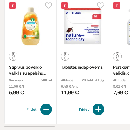
T
T
T
Stipraus poveikio
Tabletės indaplovėms
Purškia
valiklis su apelsinų
valiklis, citrusų žievelių
aliejumi
aromato
Sodasan
500 ml
Attitude
26 tabl., 416 g
Attitude
11.98 €/l
0.46 €/vnt
9.61 €/l
5,99 €
11,99 €
7,69 €
Pridėti
Pridėti