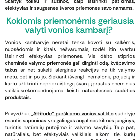
Skaityk toliau ir sužinok, kaip išsirinkti patikimas,
efektyvias ir saugesnes švaros priemones savo namams.
Kokiomis priemonėmis geriausia
valyti vonios kambarį?
Vonios kambaryje neretai tenka kovoti su kalkėmis,
nuosėdomis ir kitais nešvarumais, todėl itin svarbu
išsirinkti efektyvias priemones. Vis dėlto stiprios
cheminės valymo priemonės gali dirginti odą, kvėpavimo
takus
ar net sukelti alergines reakcijas ne tik valymo
metu, bet ir po jo. Siekiant išvengti nemalonių pojūčių ir
kartu užtikrinti nepriekaištingą švarą, įprastus cheminius
valiklius
rekomenduojama
keisti natūralesnės sudėties
produktais.
Pavyzdžiui,
„Attitude“ purškiamo vonios valiklio
sudėtyje
esantis
saponinas
yra
galingas augalinės kilmės junginys
,
turintis natūralių putojimo ir valymo savybių. Taip pat,
natūraliais, bet efektyviais valikliais laikomi tie, kurių