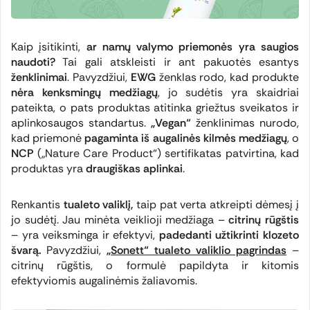
Kaip įsitikinti,
ar namų valymo priemonės yra saugios
naudoti?
Tai gali atskleisti ir ant pakuotės esantys
ženklinimai
. Pavyzdžiui,
EWG
ženklas rodo, kad produkte
nėra kenksmingų medžiagų
, jo sudėtis yra skaidriai
pateikta, o pats produktas atitinka griežtus sveikatos ir
aplinkosaugos standartus.
„Vegan“
ženklinimas nurodo,
kad priemonė
pagaminta iš augalinės kilmės medžiagų
, o
NCP
(„Nature Care Product“) sertifikatas patvirtina, kad
produktas yra
draugiškas aplinkai
.
Renkantis
tualeto valiklį,
taip pat verta atkreipti dėmesį į
jo sudėtį. Jau minėta veiklioji medžiaga –
citrinų rūgštis
– yra veiksminga ir efektyvi,
padedanti užtikrinti klozeto
švarą.
Pavyzdžiui,
„Sonett“ tualeto valiklio pagrindas
–
citrinų rūgštis, o formulė papildyta ir kitomis
efektyviomis augalinėmis žaliavomis.