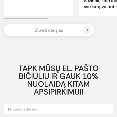
Sužinok, kaip ap
sveikatą valant
Žiūrėti daugiau
TAPK MŪSŲ EL. PAŠTO
BIČIULIU IR GAUK 10%
NUOLAIDĄ KITAM
APSIPIRKIMUI!