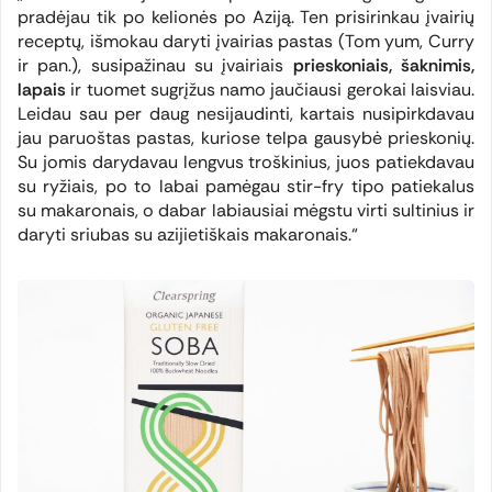
pradėjau tik po kelionės po Aziją. Ten prisirinkau įvairių
receptų, išmokau daryti įvairias pastas (
Tom yum
,
Curry
ir pan.), susipažinau su įvairiais
prieskoniais, šaknimis,
lapais
ir tuomet sugrįžus namo jaučiausi gerokai laisviau.
Leidau sau per daug nesijaudinti, kartais nusipirkdavau
jau paruoštas pastas, kuriose telpa gausybė prieskonių.
Su jomis darydavau lengvus troškinius, juos patiekdavau
su ryžiais, po to labai pamėgau
stir-fry
tipo patiekalus
su makaronais, o dabar labiausiai mėgstu virti sultinius ir
daryti sriubas su azijietiškais makaronais.“