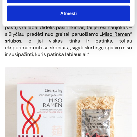
desertus ruošti, ir salotų padažus, ir dar šimtus dalykų.
Svarbiausias patarimas susijęs su miso pasta – jei
Atmesti
naudoji ją sriuboje, tai
būtinai pastą įmaišyk į sriubą pro
sietelį
, tuomet sultinys bus skaidresnis. Be to, miso
pastų yra labai didelis pasirinkimas, tai jei esi naujokas –
siūlyčiau
pradėti nuo greitai paruošiamo „
Miso Ramen
“
sriubos
, o jei viskas tinka ir patinka, toliau
eksperimentuoti su skoniais, įsigyti skirtingų spalvų miso
ir susipažinti, kuris patinka labiausiai.”