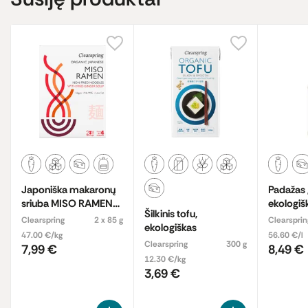
Japoniška makaronų
Padažas 
sriuba MISO RAMEN
ekologiš
Šilkinis tofu,
su imbiero sultiniu,
Clearspring
2 x 85 g
Clearsprin
ekologiškas
ekologiška
47.00 €/kg
56.60 €/l
Clearspring
300 g
7,99 €
8,49 €
12.30 €/kg
3,69 €