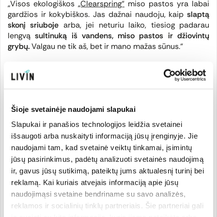
„Visos ekologiškos
„Clearspring“
miso pastos yra labai
gardžios ir kokybiškos. Jas dažnai naudoju, kaip
slaptą
skonį sriuboje
arba, jei neturiu laiko, tiesiog padarau
lengvą
sultinuką iš vandens, miso pastos ir džiovintų
grybų.
Valgau ne tik aš, bet ir mano mažas sūnus.“
„Taip pat mūsų namuose mėgstamas
„Clearspring“
šilkinis tofu
, kuris yra puikus antrininkas puriam omletui.
Super skanu jį valgyti
su ryžiais ir aštriu aliejumi.
Dar į
favoritų sąrašą įdėčiau „Yuzu Ponzu“ padažą ir
grikių
Šioje svetainėje naudojami slapukai
makaronus „Soba“
. Jie ne tik sveiki, bet ir puikios
tekstūros azijietiškoje sriuboje ar tiesiog greitame
Slapukai ir panašios technologijos leidžia svetainei
makaronų patiekale.”
išsaugoti arba nuskaityti informaciją jūsų įrenginyje. Jie
naudojami tam, kad svetainė veiktų tinkamai, įsimintų
jūsų pasirinkimus, padėtų analizuoti svetainės naudojimą
ir, gavus jūsų sutikimą, pateiktų jums aktualesnį turinį bei
reklamą. Kai kuriais atvejais informaciją apie jūsų
naudojimąsi svetaine bendriname su savo analizės,
reklamos ir socialinių tinklų partneriais. Šie partneriai gali