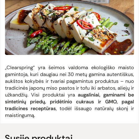
„Clearspring“ yra šeimos valdoma ekologiško maisto
gamintoja, kuri daugiau nei 30 metų gamina autentiškus,
aukštos kokybės ir tvariai pagamintus produktus – nuo
tradicinės japonų miso pastos ir tofu iki arbatos, aliejų ir
užkandžių. Visi produktai yra
augaliniai, gaminami be
sintetinių priedų, pridėtinio cukraus ir GMO, pagal
tradicines receptūras
, todėl išsaugo natūralų skonį ir
maistingumą.
Susiję produktai