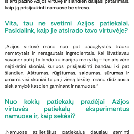
iš arti pažino Azijos virtuvę ir šiandien dalijasi patarimais,
kaip ją prisijaukinti namuose be streso.
Vita, tau ne svetimi Azijos patiekalai.
Pasidalink, kaip jie atsirado tavo virtuvėje?
„Azijos virtuvė mane nuo pat paauglystės traukė
nematytais ir neragautais ingredientais. Kai išvažiavau
savanoriauti į Tailando kulinarijos mokyklą – ten atsivėrė
neįtikėtini skoniai, kuriuos prisijaukinti bandau iki pat
šiandien.
Aštrumas, rūgštumas, saldumas, sūrumas ir
umami
, visi skoniai telpa į vieną lėkštę mano didžiausia
siekiamybė kasdien gaminant ir namuose.“
Nuo kokių patiekalų pradėjai Azijos
virtuvės patiekalų eksperimentus
namuose ir, kaip sekėsi?
„Namuose azijietiškus patiekalus daugiau gaminti