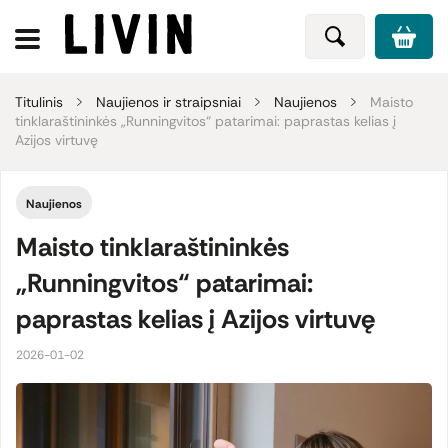
Titulinis
Naujienos ir straipsniai
Naujienos
Maisto
tinklaraštininkės „Runningvitos“ patarimai: paprastas kelias į
Azijos virtuvę
Naujienos
Maisto tinklaraštininkės
„Runningvitos“ patarimai:
paprastas kelias į Azijos virtuvę
2026-01-02