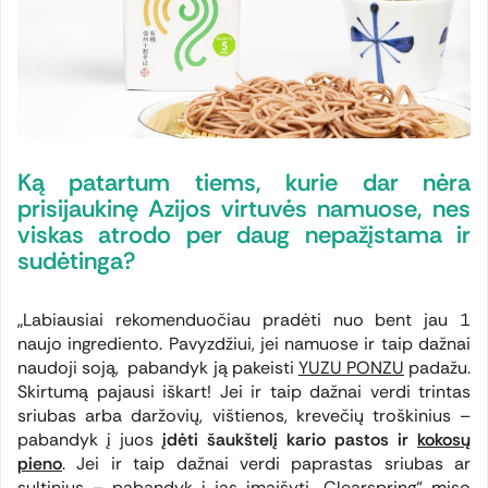
Ką patartum tiems, kurie dar nėra
prisijaukinę Azijos virtuvės namuose, nes
viskas atrodo per daug nepažįstama ir
sudėtinga?
„Labiausiai rekomenduočiau pradėti nuo bent jau 1
naujo ingrediento. Pavyzdžiui, jei namuose ir taip dažnai
naudoji soją, pabandyk ją pakeisti
YUZU PONZU
padažu.
Skirtumą pajausi iškart! Jei ir taip dažnai verdi trintas
sriubas arba daržovių, vištienos, krevečių troškinius –
pabandyk į juos
įdėti šaukštelį kario pastos ir
kokosų
pieno
. Jei ir taip dažnai verdi paprastas sriubas ar
sultinius – pabandyk į jas įmaišyti
„Clearspring“ miso