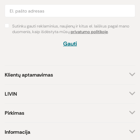
Sutinku gauti reklaminius, naujienų ir kitus el. laiškus pagal mano
duomenis, kaip išdėstyta mūsų
privatumo politikoje
.
Gauti
Klientų aptarnavimas
+370 659 44144
LIVIN
Rašyti užklausą
Apie mus
Kontaktai
Atsakome darbo dienomis
Pirkimas
8-17 val.
Parduotuvės
Atsiskaitymo būdai
Prekių ženklai
Pristatymas
Informacija
Paramos iniciatyva
Prekių grąžinimas
Lojalumo programa