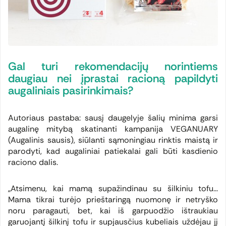
Gal turi rekomendacijų norintiems
daugiau nei įprastai racioną papildyti
augaliniais pasirinkimais?
Autoriaus pastaba: sausį daugelyje šalių minima garsi
augalinę mitybą skatinanti kampanija VEGANUARY
(Augalinis sausis), siūlanti sąmoningiau rinktis maistą ir
parodyti, kad augaliniai patiekalai gali būti kasdienio
raciono dalis.
„Atsimenu, kai mamą supažindinau su šilkiniu tofu...
Mama tikrai turėjo prieštaringą nuomonę ir netryško
noru paragauti, bet, kai iš garpuodžio ištraukiau
garuojantį šilkinį tofu ir supjausčius kubeliais uždėjau jį