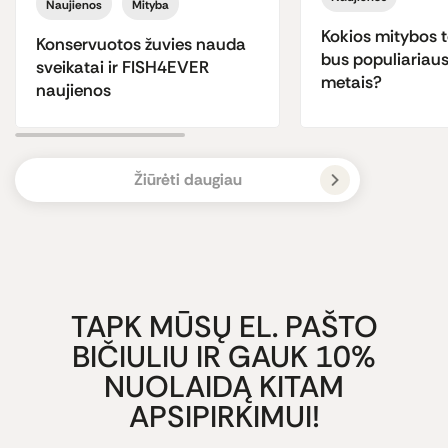
Naujienos
Mityba
Kokios mitybos 
Konservuotos žuvies nauda
bus populiariau
sveikatai ir FISH4EVER
metais?
naujienos
Žiūrėti daugiau
TAPK MŪSŲ EL. PAŠTO
BIČIULIU IR GAUK 10%
NUOLAIDĄ KITAM
APSIPIRKIMUI!