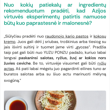
Nuo kokių patiekalų ar ingredientų
rekomenduotum pradėti, kad Azijos
virtuvės eksperimentų patirtis namuose
būtų kuo paprastesnė ir malonesnė?
„Siūlyčiau pradėti nuo
raudonojo kario pastos
ir
kokosų
kremo
. Juos gali dėti į sriubas, troškinius arba tiesiog su
jais išvirti sultinį ir tuomet jame virti „gyozas“. Pradžia
taip pat gali būti nuo YUZU PONZU padažo, kuriuo labai
lengvai
paskaninsi salotas, ryžius, žuvį ar kokios nors
žuvies ceviche
. Be to, virtuvėje visuomet gali būti
ryžių
actas
. Aš pati labai mėgstu juo pagardinti eilines tuno ar
buratos salotas arba su šiuo actu marinuoti mėlyną
svogūną.”