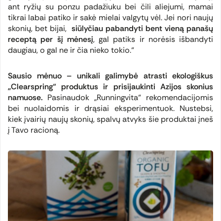
ant ryžių su ponzu padažiuku bei čili aliejumi, mamai
tikrai labai patiko ir sakė mielai valgytų vėl. Jei nori naujų
skonių, bet bijai,
siūlyčiau pabandyti bent vieną panašų
receptą per šį mėnesį
, gal patiks ir norėsis išbandyti
daugiau, o gal ne ir čia nieko tokio.“
Sausio mėnuo – unikali galimybė atrasti ekologiškus
„Clearspring“ produktus ir prisijaukinti Azijos skonius
namuose.
Pasinaudok „Runningvita“ rekomendacijomis
bei nuolaidomis ir drąsiai eksperimentuok. Nustebsi,
kiek įvairių naujų skonių, spalvų atvyks šie produktai įneš
į Tavo racioną.