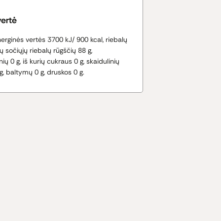
vertė
erginės vertės 3700 kJ/ 900 kcal, riebalų
ių sočiųjų riebalų rūgščių 88 g,
ų 0 g, iš kurių cukraus 0 g, skaidulinių
, baltymų 0 g, druskos 0 g.