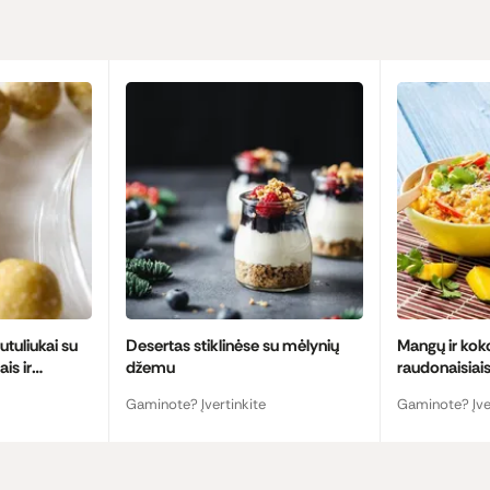
rutuliukai su
Desertas stiklinėse su mėlynių
Mangų ir koko
is ir
džemu
raudonaisiais
Gaminote? Įvertinkite
Gaminote? Įve