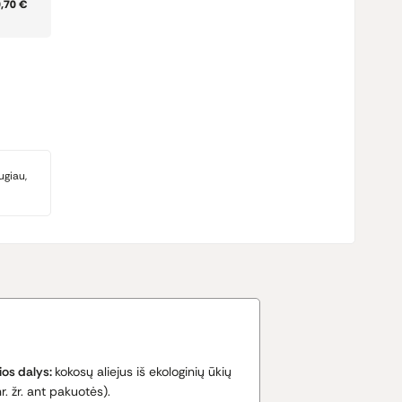
0,70 €
ugiau,
os dalys:
kokosų aliejus iš ekologinių ūkių
nr. žr. ant pakuotės).