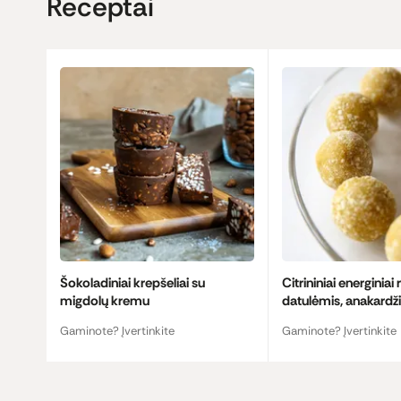
Receptai
Šokoladiniai krepšeliai su
Citrininiai energiniai 
migdolų kremu
datulėmis, anakardžia
ciberžole
Gaminote? Įvertinkite
Gaminote? Įvertinkite