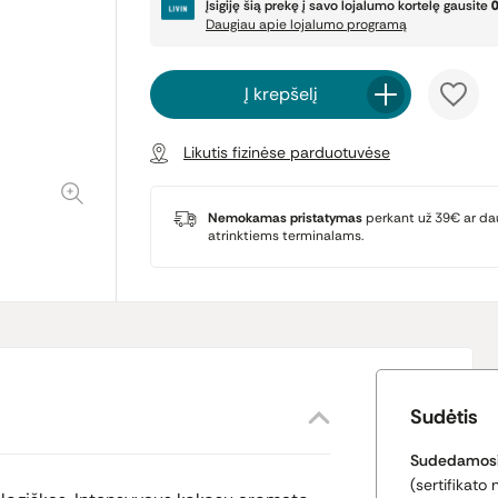
Įsigiję šią prekę į savo lojalumo kortelę gausite
Daugiau apie lojalumo programą
Į krepšelį
Likutis fizinėse parduotuvėse
Nemokamas pristatymas
perkant už 39€ ar da
atrinktiems terminalams.
Sudėtis
Sudedamosi
(sertifikato 