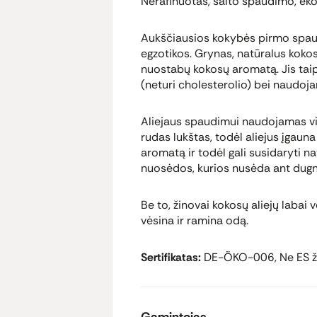
Nerafinuotas, šalto spaudimo, ek
Aukščiausios kokybės pirmo spaudi
egzotikos. Grynas, natūralus koko
nuostabų kokosų aromatą. Jis tai
(neturi cholesterolio) bei naudoj
Aliejaus spaudimui naudojamas visa
rudas lukštas, todėl aliejus įgauna
aromatą ir todėl gali susidaryti 
nuosėdos, kurios nusėda ant dugno
Be to, žinovai kokosų aliejų labai v
vėsina ir ramina odą.
Sertifikatas:
DE-ÖKO-006, Ne ES ž