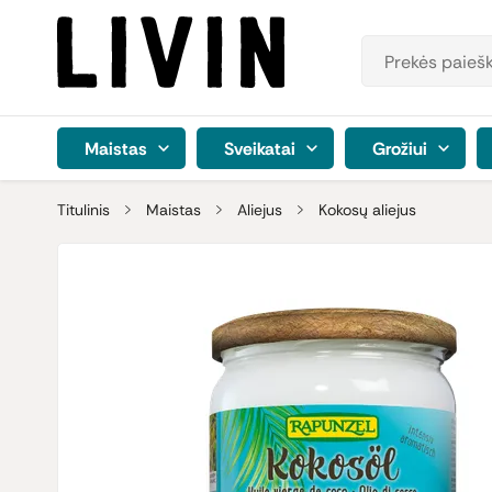
Maistas
Sveikatai
Grožiui
Titulinis
Maistas
Aliejus
Kokosų aliejus