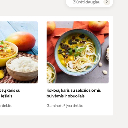
Žiūrėti daugiau
sų karis su
Kokosų karis su saldžiosiomis
 lęšiais
bulvėmis ir obuoliais
rtinkite
Gaminote? Įvertinkite