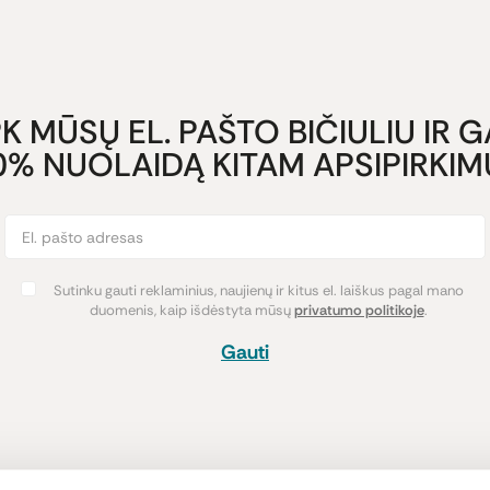
K MŪSŲ EL. PAŠTO BIČIULIU IR 
0% NUOLAIDĄ KITAM APSIPIRKIMU
Sutinku gauti reklaminius, naujienų ir kitus el. laiškus pagal mano
duomenis, kaip išdėstyta mūsų
privatumo politikoje
.
Gauti