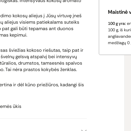
ologiškas. Intensyvaus kokosų aromato
Maistinė 
mo kokosų aliejus į Jūsų virtuvę įneš
sų aliejus visiems patiekalams suteiks
100 g yra:
en
p pat gali būti tepamas ant duonos
100 g, iš kur
amas kepimui.
angliavandeni
medžiagų 0 g
s šviežias kokoso riešutas, taip pat ir
 švelnų gelsvą atspalvį bei intensyvų
natūralios, drumstos, tamsesnės spalvos
. Tai nėra prastos kokybės ženklas.
ertina ir dėl kūno priežiūros, kadangi šis
emės ūkis