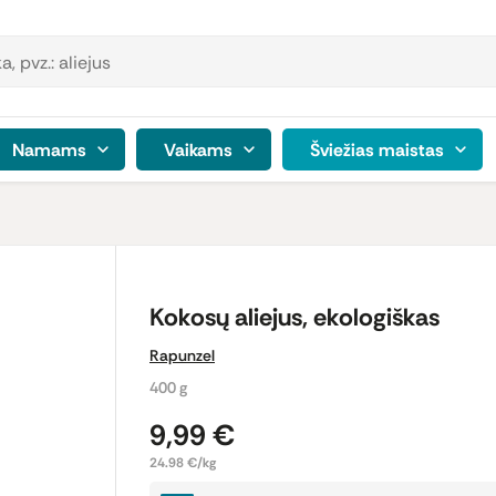
Namams
Vaikams
Šviežias maistas
Kokosų aliejus, ekologiškas
Rapunzel
400 g
9,99 €
24.98 €/kg